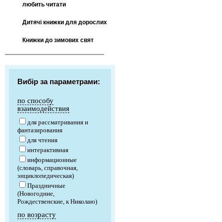
любить читати
Дитячі книжки для дорослих
Книжки до зимових свят
Вибір за параметрами:
по способу
взаимодействия
для рассматривания и
фантазирования
для чтения
интерактивная
информационные
(словарь, справочная,
энциклопедическая)
Праздничные
(Новогодние,
Рождественские, к Николаю)
по возрасту