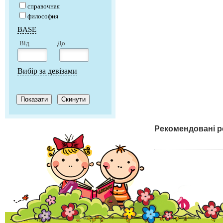
справочная
философия
BASE
Від
До
Вибір за девізами
Рекомендовані р