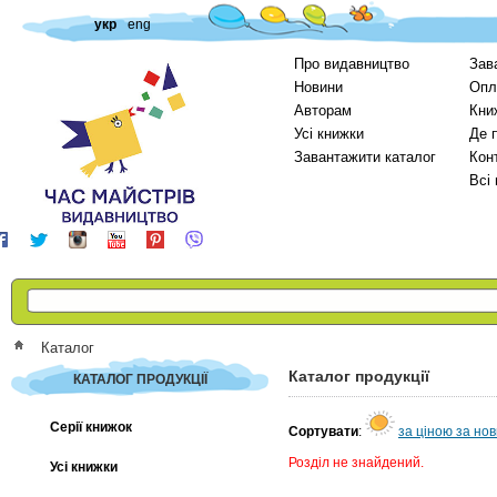
укр
eng
Про видавництво
Зав
Новини
Опл
Авторам
Кни
Усі книжки
Де 
Завантажити каталог
Кон
Всі
Каталог
Каталог продукції
КАТАЛОГ ПРОДУКЦІЇ
Серії книжок
Сортувати
:
за ціною
за но
Розділ не знайдений.
Усі книжки