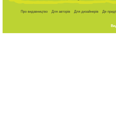
Про видавництво
Для авторів
Для дизайнерів
Де прид
Ви