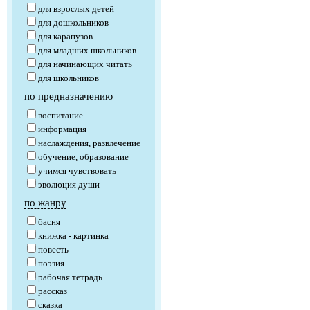
для взрослых детей
для дошкольников
для карапузов
для младших школьников
для начинающих читать
для школьников
по предназначению
воспитание
информация
наслаждения, развлечение
обучение, образование
учимся чувствовать
эволюция души
по жанру
басня
книжка - картинка
повесть
поэзия
рабочая тетрадь
рассказ
сказка