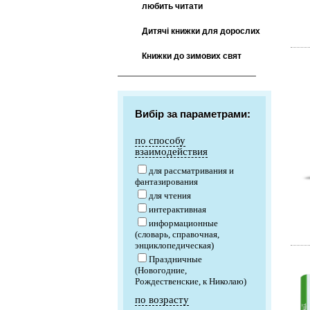
любить читати
Дитячі книжки для дорослих
Книжки до зимових свят
Вибір за параметрами:
по способу
взаимодействия
для рассматривания и
фантазирования
для чтения
интерактивная
информационные
(словарь, справочная,
энциклопедическая)
Праздничные
(Новогодние,
Рождественские, к Николаю)
по возрасту