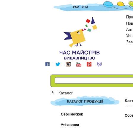
укр
eng
Про
Нов
Авт
Усі
Зав
Каталог
Кат
КАТАЛОГ ПРОДУКЦІЇ
Серії книжок
Сорт
Усі книжки