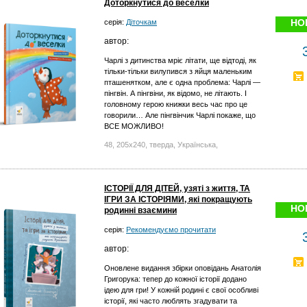
Доторкнутися до веселки
НО
серія:
Діточкам
автор:
Чарлі з дитинства мріє літати, ще відтоді, як
тільки-тільки вилупився з яйця маленьким
пташенятком, але є одна проблема: Чарлі —
пінгвін. А пінгвіни, як відомо, не літають. І
головному герою книжки весь час про це
говорили… Але пінгвінчик Чарлі покаже, що
ВСЕ МОЖЛИВО!
48, 205х240, тверда, Українська,
ІСТОРІЇ ДЛЯ ДІТЕЙ, узяті з життя, ТА
ІГРИ ЗА ІСТОРІЯМИ, які покращують
НО
родинні взаємини
серія:
Рекомендуємо прочитати
автор:
Оновлене видання збірки оповідань Анатолія
Григорука: тепер до кожної історії додано
ідею для гри! У кожній родині є свої особливі
історії, які часто люблять згадувати та