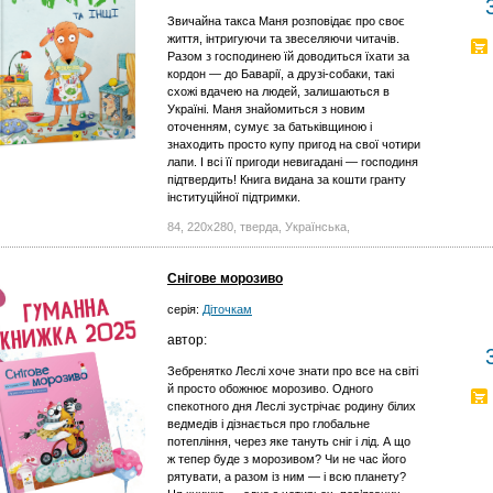
Звичайна такса Маня розповідає про своє
життя, інтригуючи та звеселяючи читачів.
Разом з господинею їй доводиться їхати за
кордон — до Баварії, а друзі-собаки, такі
схожі вдачею на людей, залишаються в
Україні. Маня знайомиться з новим
оточенням, сумує за батьківщиною і
знаходить просто купу пригод на свої чотири
лапи. І всі її пригоди невигадані — господиня
підтвердить! Книга видана за кошти гранту
інституційної підтримки.
84, 220x280, тверда, Українська,
Снігове морозиво
серія:
Діточкам
автор:
Зебренятко Леслі хоче знати про все на світі
й просто обожнює морозиво. Одного
спекотного дня Леслі зустрічає родину білих
ведмедів і дізнається про глобальне
потепління, через яке тануть сніг і лід. А що
ж тепер буде з морозивом? Чи не час його
рятувати, а разом із ним — і всю планету?