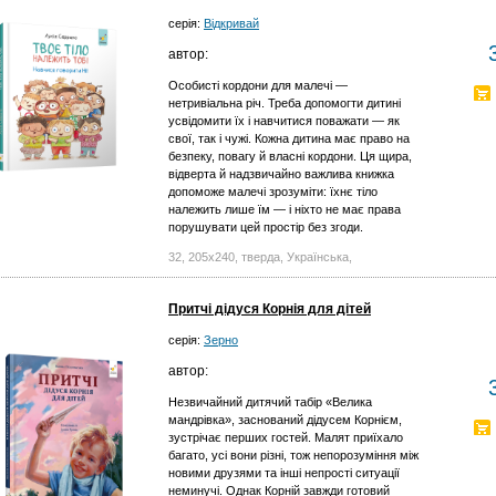
серія:
Відкривай
автор:
Особисті кордони для малечі —
нетривіальна річ. Треба допомогти дитині
усвідомити їх і навчитися поважати — як
свої, так і чужі. Кожна дитина має право на
безпеку, повагу й власні кордони. Ця щира,
відверта й надзвичайно важлива книжка
допоможе малечі зрозуміти: їхнє тіло
належить лише їм — і ніхто не має права
порушувати цей простір без згоди.
32, 205х240, тверда, Українська,
Притчі дідуся Корнія для дітей
серія:
Зерно
автор:
Незвичайний дитячий табір «Велика
мандрівка», заснований дідусем Корнієм,
зустрічає перших гостей. Малят приїхало
багато, усі вони різні, тож непорозуміння між
новими друзями та інші непрості ситуації
неминучі. Однак Корній завжди готовий