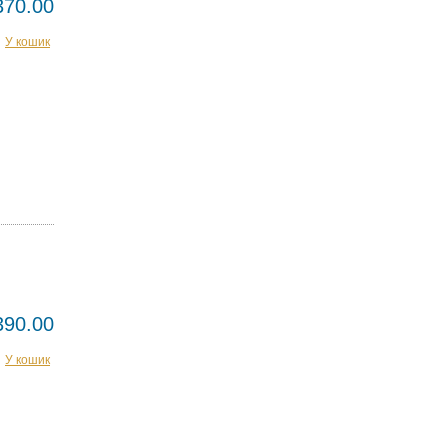
370.00
У кошик
390.00
У кошик