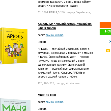
ведмедів так хилить у сон... То що ж йому
робити? Як не проспати Різдво?
32, 240Р РЋРІР‚В¦240, тверда, Українська,
Аріоль. Маленький ослик, схожий на
нас із тобою
НО
серія:
Комікс-книжка
автор:
АРІОЛЬ — звичайний маленький ослик в
окулярах. Він мешкає у передмісті з мамою
й татом. Його найкращий друг — порося
РАМОНО. А ще він закоханий у свою
однокласницю-теличку. Його класний
керівник — великий пес, а фізкультурник —
кремезний півень. Словом, АРІОЛЬ в
усьому схожий на нас із тобою.
128, 168х215, тверда, Українська,
Маня та інші
серія:
Комікс-книжка
автор: