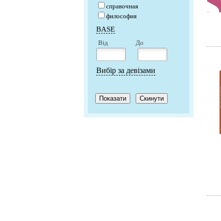
справочная
философия
BASE
Від
До
Вибір за девізами