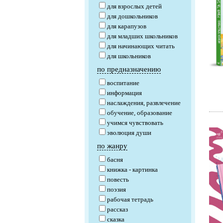
для взрослых детей
для дошкольников
для карапузов
для младших школьников
для начинающих читать
для школьников
по предназначению
воспитание
информация
наслаждения, развлечение
обучение, образование
учимся чувствовать
эволюция души
по жанру
басня
книжка - картинка
повесть
поэзия
рабочая тетрадь
рассказ
сказка