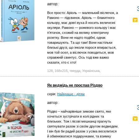
автор:
Все просто: Аріоль — маленький віслючок, а
Рамоно — підсвинок. Аріоль — блакитного
кольору, має довгі вуха й носить величезні
окуляри. Рамоно — рожевого кольору і має
п’ятачок, схожий на велику електричну
розетку. Вони не надто подібні, однак
товаришують. Та що там! Вони настільки
близькі друзі, що інколи порося впирається,
мов той осел, а віслючок поводиться, мов
справжній свинтус. Ось тоді вже важко
сказати, хто є хто!
128, 168х215, тверда, Українська,
Як ведмідь не проспав Різдво
серія:
Найкраще - дітям
автор:
Різдво – найчарівніше зимове свято, яке
хочеться зустрічати в колі рідних та
близьких. Тож і лісові мешканці прагнуть
святкувати разом зі своїм другом ведмедем.
І він був би радий разом з усіма веселитися
й обмінюватися подарунками, та взимку