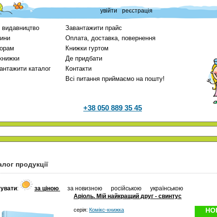
увійти
реєстрація
 видавництво
Завантажити прайс
ини
Оплата, доставка, повернення
орам
Книжки гуртом
 книжки
Де придбати
антажити каталог
Контакти
Всі питання приймаємо на пошту!
+38 050 889 35 45
алог продукції
увати
:
за ціною
за новизною
російською
українською
Аріоль. Мій найкращий друг - свинтус
НО
серія:
Комікс-книжка