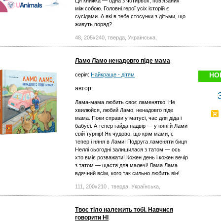
Ця книжка — одна з чотирьох, пов’язаних
між собою. Головні герої усіх історій є
сусідами. А які в тебе стосунки з дітьми, що
живуть поряд?
48, 205х240, тверда, Українська,
Ламо Ламо ненадовго піде мама
НО
серія:
Найкраще - дітям
автор:
Лама-мама любить своє ламенятко! Не
хвилюйся, любий Ламо, ненадовго піде
мама. Поки справи у матусі, час для діда і
бабусі. А тепер гайда надвір — у няні й Лами
свій турнір! Як чудово, що крім мами, є
тепер і няня в Лами! Подруга ламеняти биця
Неллі сьогодні залишилася з татом — ось
хто вміє розважати! Кожен день і кожен вечір
з татом — щастя для малечі! Лама Лама
вдячний всім, кого так сильно любить він!
111, 200x210 , тверда, Українська,
Твоє тіло належить тобі. Навчися
говорити НІ