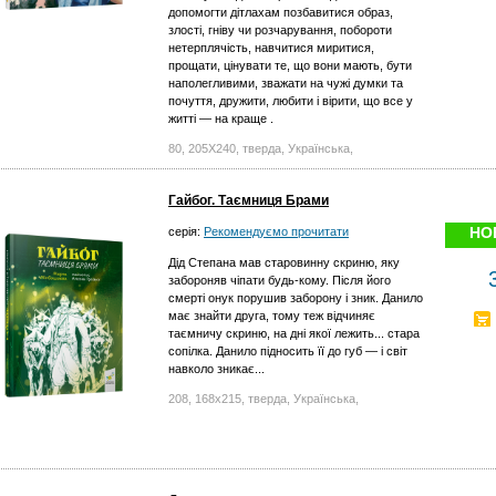
допомогти дітлахам позбавитися образ,
злості, гніву чи розчарування, побороти
нетерплячість, навчитися миритися,
прощати, цінувати те, що вони мають, бути
наполегливими, зважати на чужі думки та
почуття, дружити, любити і вірити, що все у
житті — на краще .
80, 205X240, тверда, Українська,
Гайбог. Таємниця Брами
НО
серія:
Рекомендуємо прочитати
Дід Степана мав старовинну скриню, яку
забороняв чіпати будь-кому. Після його
смерті онук порушив заборону і зник. Данило
має знайти друга, тому теж відчиняє
таємничу скриню, на дні якої лежить... стара
сопілка. Данило підносить її до губ — і світ
навколо зникає...
208, 168х215, тверда, Українська,