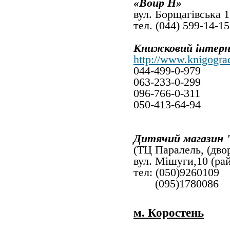
«Воир Н»
вул. Борщагівська 
тел. (044) 599-14-15
Книжковий інтерн
http://www.knigogra
044-499-0-979
063-233-0-299
096-766-0-311
050-413-64-94
Дитячий магазин
(ТЦ Паралель, (двор
вул. Мішуги,10 (ра
тел: (050)9260109
(095)1780086
м. Коростень