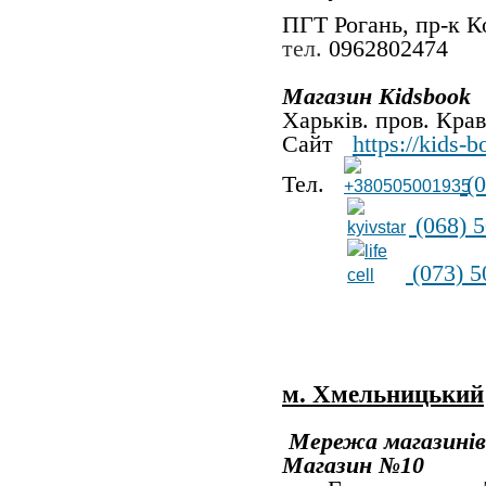
ПГТ Рогань,
пр-к
Ко
тел.
0962802474
Магазин Kidsbook
Харьків. пров. Крав
Сайт
https://kids-
Тел.
(0
(068) 5
(073) 5
м. Хмельницький
Мережа магазині
Магазин №10