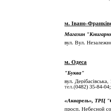
м. Івано-Франків
Магазин "Книгарн
вул. Вул. Незалежн
м. Одеса
"Буква"
вул.
Дерібасівська, 
тел.(
0482) 35-84-04;
«Акварель
», ТРЦ 
просп. Небесной со