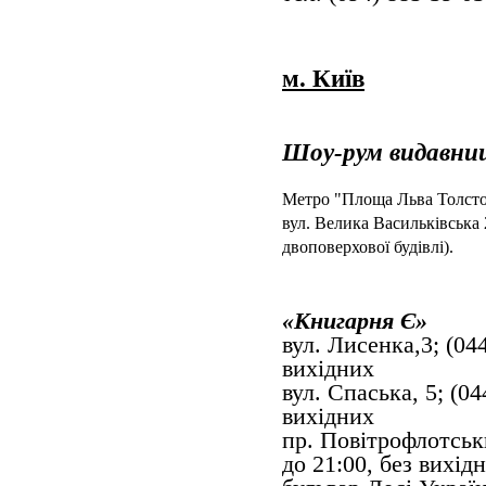
м. Київ
Шоу-рум видавни
Метро "Площа Льва Толст
вул. Велика Васильківська
двоповерхової будівлі).
«Книгарня Є»
вул. Лисенка,3; (044
вихідних
вул. Спаська, 5; (04
вихідних
пр. Повітрофлотськи
до 21:00, без вихід