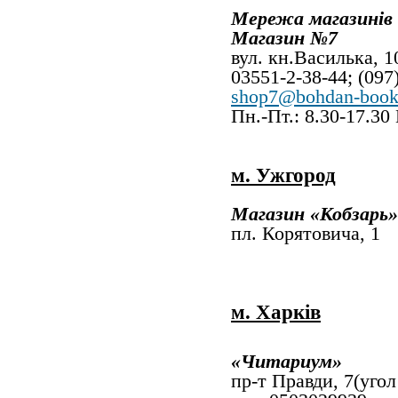
Мережа магазинів
Магазин №7
вул. кн.Василька, 1
03551-2-38-44
shop7@bohdan-book
Пн.-Пт.: 8.30-17.30
м. Ужгород
Магазин
«
Кобзарь»
пл. Корятовича
м. Харків
«
Читариум
»
пр-т
Правди, 7(угол