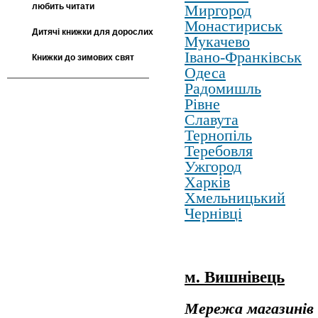
любить читати
Миргород
Монастириськ
Дитячі книжки для дорослих
Мукачево
Івано-Франківськ
Книжки до зимових свят
Одеса
Радомишль
Рівне
Славута
Тернопіль
Теребовля
Ужгород
Харків
Хмельницький
Чернівці
м. Вишнівець
Мережа магазинів