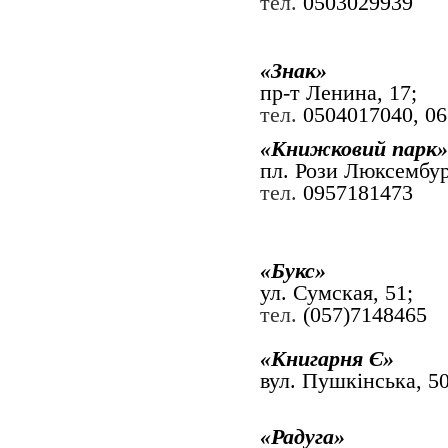
тел.
0503029939
«
Знак
»
пр-т
Ленина, 17;
тел.
0504017040, 0
«
Книжковий парк
»
пл. Рози Люксембург
тел.
0957181473
«
Букс
»
ул. Сумская, 51;
тел.
(057)7148465
«Книгарня Є»
вул. Пушкінська, 5
«
Радуга
»