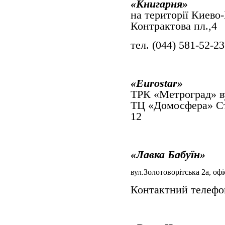
«Книгарня»
на території Киево
Контрактова пл.,4
тел. (044) 581-52-23
«Eurostar»
ТРК «Метроград» ву
ТЦ «Домосфера» Сто
12
«Лавка
Бабуїн
»
вул.Золотоворітська 2а, офі
Контактний телефон