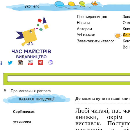
укр
eng
Про видавництво
Зав
Новини
Опл
Авторам
Кни
Усі книжки
Де 
Завантажити каталог
Кон
Всі
Про магазин
>
partners
Де можна купити наші кни
КАТАЛОГ ПРОДУКЦІЇ
Любі читачі, нас ч
Серії книжок
книжки, окрі
виставок. Посту
Усі книжки
магазинів у рі