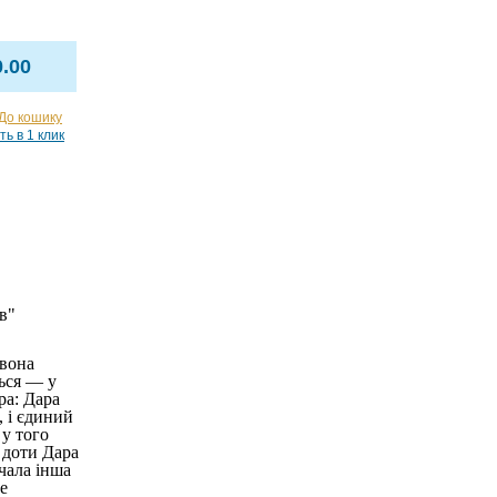
0.00
До кошику
ть в 1 клик
в"
 вона
ься — у
ра: Дара
, і єдиний
 у того
, доти Дара
чала інша
е