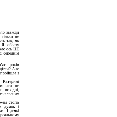
оло завжди
 тільки не
ть так, як
 й образу
икає ось ЦЕ
д середнім
'ять років
 дітей? Але
 пройшла з
 Катерині
лишити це
, вихідні,
ють власних
жем стоїть
ям думок і
и. І деякі
 реальному