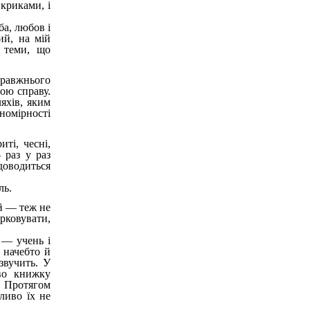
 криками, і
ба, любов і
ий, на мій
а теми, що
равжнього
ою справу.
яхів, яким
номірності
ті, чесні,
 раз у раз
доводиться
ль.
й — теж не
рковувати,
 — учень і
 начебто й
звучить. У
ово книжку
. Протягом
ливо їх не