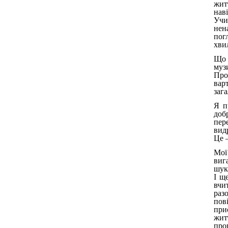
житт
наві
Учит
нен
пог
хви
Що 
муз
Про
вар
зага
Я п
доб
пер
вид
Це 
Мої
виг
шука
І щ
вчи
раз
пов
при
жит
про