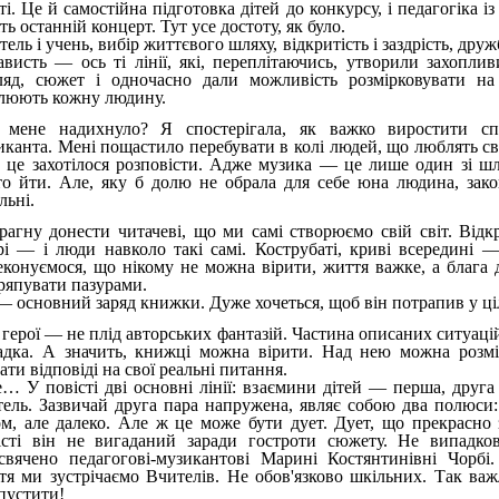
і. Це й самостійна підготовка дітей до конкурсу, і педагогіка із
ть останній концерт. Тут усе достоту, як було.
ель і учень, вибір життєвого шляху, відкритість і заздрість, друж
ависть — ось ті лінії, які, переплітаючись, утворили захоплив
ляд, сюжет і одночасно дали можливість розмірковувати н
люють кожну людину.
мене надихнуло? Я спостерігала, як важко виростити сп
иканта. Мені пощастило перебувати в колі людей, що люблять св
 це захотілося розповісти. Адже музика — це лише один зі шл
то йти. Але, яку б долю не обрала для себе юна людина, зако
льні.
рагну донести читачеві, що ми самі створюємо свій світ. Відкри
рі — і люди навколо такі самі. Кострубаті, криві всередині —
еконуємося, що нікому не можна вірити, життя важке, а блага 
ряпувати пазурами.
— основний заряд книжки. Дуже хочеться, щоб він потрапив у ці
 герої — не плід авторських фантазій. Частина описаних ситуаці
адка. А значить, книжці можна вірити. Над нею можна розмі
ти відповіді на свої реальні питання.
е… У повісті дві основні лінії: взаємини дітей — перша, друга
тель. Зазвичай друга пара напружена, являє собою два полюси:
ом, але далеко. Але ж це може бути дует. Дует, що прекрасно 
істі він не вигаданий заради гостроти сюжету. Не випадк
свячено педагогові-музикантові Марині Костянтинівні Чорбі
тя ми зустрічаємо Вчителів. Не обов'язково шкільних. Так важ
пустити!