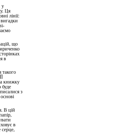
 у
у. Ця
ні лінії:
і вигадки
і-
чаємо
ацій, що
Кириченко
 сторінках
я в
 такого
ЇЇ
ла книжку
о буде
 писалися з
 основі
. В цій
папір,
увати
ховує в
 серце,