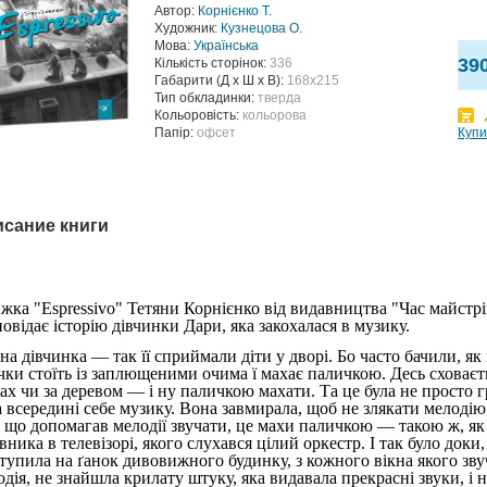
Автор:
Корнієнко Т.
Художник:
Кузнецова О.
Мова:
Українська
39
Кількість сторінок:
336
Габарити (Д х Ш х В):
168x215
Тип обкладинки:
тверда
Кольоровість:
кольорова
Папір:
офсет
Купи
сание книги
жка "Espressivo" Тетяни Корнієнко від видавництва "Час майстрі
овідає історію дівчинки Дари, яка закохалася в музику.
на дівчинка — так її сприймали діти у дворі. Бо часто бачили, як
чки стоїть із заплющеними очима ї махає паличкою. Десь сховаєт
ах чи за деревом — і ну паличкою махати. Та це була не просто г
а всередині себе музику. Вона завмирала, щоб не злякати мелодію
, що допомагав мелодії звучати, це махи паличкою — такою ж, як
вника в телевізорі, якого слухався цілий оркестр. І так було доки
ступила на ґанок дивовижного будинку, з кожного вікна якого зву
дія, не знайшла крилату штуку, яка видавала прекрасні звуки, і н