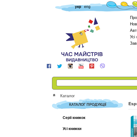
укр
eng
Про
Нов
Авт
Усі
Зав
Каталог
Esp
КАТАЛОГ ПРОДУКЦІЇ
Серії книжок
Усі книжки