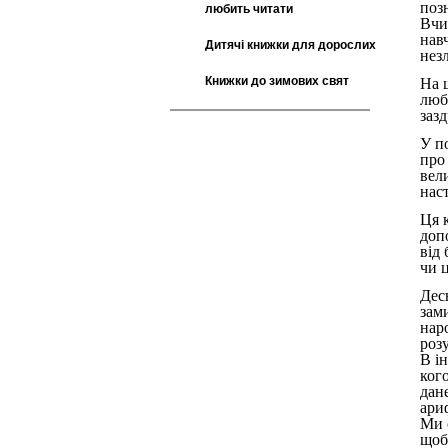
поз
любить читати
Вчи
нав
Дитячі книжки для дорослих
незл
Книжки до зимових свят
На 
любо
зазд
У по
про
вел
нас
Ця к
доп
від
чи 
Десь
зам
нар
розу
В і
ког
дан
ари
Ми 
щоб