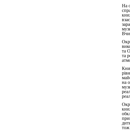
На 
спр
книж
вза
зар
муз
Вчи
Окр
вик
та 
та 
атм
Кни
рівн
май
на 
муз
реа
реал
Окр
книж
обк
при
дит
тож