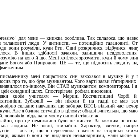
pressivo" для мене — книжка особлива. Так склалося, що навк
и талановиті люди. У дитинстві — потенційно талановиті. От
жди вони розуміли, куди йти. Одні розкрилися, відбулися, живу
ялося. В інших здібності зачахли, залишили невдоволення
розуміло на кого й що. Мені хотілося зрозуміти, куди й чому зн
ане Богом або Природою. ЦЕ — те, що підносить людину на
фметичним.
письменнику мені пощастило: син закохався в музику й у п
лосив про те, що буде музикантом. Чого варті заяви п'ятирічних
 виявилося по-іншому. Він СТАВ музикантом, композитором. І я
 цей складний шлях. Спостерігала, робила висновки.
дяки своїм учителям — Марині Костянтинівні Чорбі й
тянтинівні Зубковій — він ніколи й на гадці не мав за
мовірно складне навчання, що забирає ВЕСЬ вільний час: вечори
ікули. Але я бачила ситуацію в цілому: обидві вчительки, що ма
й, чоловіків, віддавали моєму синові стільки ж.
чайно, про це неможливо було не писати. За кожним персона
льна людина. Не зовні, звичайно. Характер, звички, напр
уттів — ось те, що я переселила з життя на сторінки книжк
уації, якими б вони не видалися неймовірними, мали місце в