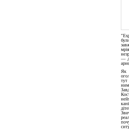
"Es
бул
зав
мрі
нез
— д
ари
Як 
ого
тут
ним
Зав
Кос
ней
кан
діте
Зви
реа
поч
сит