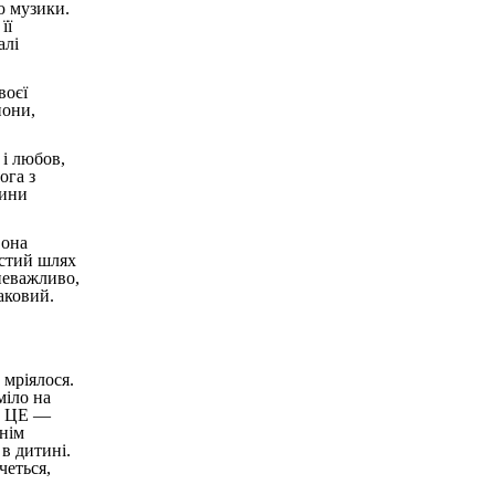
ю музики.
її
алі
воєї
пони,
 і любов,
ога з
тини
Вона
остий шлях
неважливо,
аковий.
 мріялося.
міло на
сь ЦЕ —
нім
в дитині.
четься,