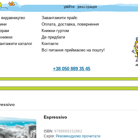
увійти
реєстрація
 видавництво
Завантажити прайс
ини
Оплата, доставка, повернення
орам
Книжки гуртом
 книжки
Де придбати
антажити каталог
Контакти
Всі питання приймаємо на пошту!
+38 050 889 35 45
ressivo
Espressivo
ISBN:
9789669152862
Серія:
Рекомендуємо прочитати