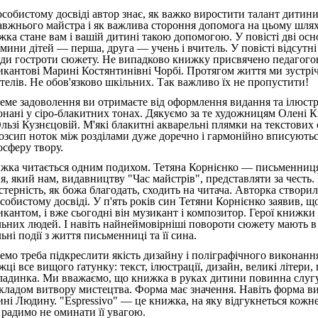
особистому досвіді автор знає, як важко виростити талант дитини
авжнього майстра і як важлива стороння допомога на цьому шлях
ка стане вам і вашій дитині такою допомогою. У повісті дві основ
ємини дітей — перша, друга — учень і вчитель. У повісті відсутн
ади гостроти сюжету. Не випадково книжку присвячено педагогов
икантові Марині Костянтинівні Чорбі. Протягом життя ми зустрі
телів. Не обов'язково шкільних. Так важливо їх не пропустити!
еме задоволення ви отримаєте від оформлення видання та ілюстр
онані у сіро-блакитних тонах. Дякуємо за те художницям Олені 
Ользі Кузнєцовій. М'які блакитні акварельні плямки на текстових
розсип ноток між розділами дуже доречно і гармонійно вписуютьс
осферу твору.
жка читається одним подихом. Тетяна Корнієнко — письменниця
я, який нам, видавництву "Час майстрів", представляти за честь. 
стерність, як божа благодать, сходить на читача. Авторка створи
особистому досвіді. У п'ять років син Тетяни Корнієнко заявив, щ
икантом, і вже сьогодні він музикант і композитор. Герої книжки
льних людей. І навіть найнеймовірніші повороти сюжету мають в
ьні події з життя письменниці та її сина.
емо треба підкреслити якість дизайну і поліграфічного виконання
ці все вищого ґатунку: текст, ілюстрації, дизайн, великі літери, 
ладинка. Ми вважаємо, що книжка в руках дитини повинна слуг
кладом витвору мистецтва. Форма має значення. Навіть форма ви
ині Людину. "Espressivo" — це книжка, на яку відгукнеться кожне
 радимо не оминати її увагою.