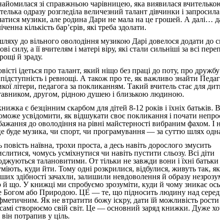
найомилася зі справжньою чарівницею, яка виявилася вчителько
телька одразу розгледіла величезний талант дівчинки і запросила 
чатися музики, але родина Дари не мала на це грошей. А далі… д
іченна кількість бар’єрів, які треба здолати.
шляху до вільного оволодіння музикою Дарі довелося додати до с
ві силу, а її вчителям і матері віру, які стали сильніші за всі пере
рощі й зраду.
вісті ідеться про талант, який ніщо без праці до поту, про дружбу
 підступність і ревнощі. А також про те, як важливо знайти Педаг
икої літери, педагога за покликанням. Такий вчитель стає для ди
тавником, другом, рідною душею і близькою людиною.
нижка є безцінним скарбом для дітей 8-12 років і їхніх батьків. 
оможе усвідомити, як відшукати своє покликання і почати непр
 бажання до оволодіння на рівні майстерності вибраним фахом. І 
це буде музика, чи спорт, чи програмування — за суттю шлях одн
 повість наївна, трохи проста, а десь навіть дорослого змусить
ислитися, чомусь усміхнутися чи навіть пустити сльозу. Всі діти
оджуються талановитими. От тільки не завжди вони і їхні батьки
міють, куди йти. Тому одні розкрилися, відбулися, живуть так, як
нших здібності зачахли, залишили невдоволення й образу незрозу
о й що. У книжці ми спробуємо зрозуміти, куди й чому зникає о
е Богом або Природою. ЦЕ — те, що підносить людину над серед
фметичним. Як не втратити божу іскру, дати їй можливість рости 
самі створюємо свій світ. Це — основний заряд книжки. Дуже хо
 він потрапив у ціль.