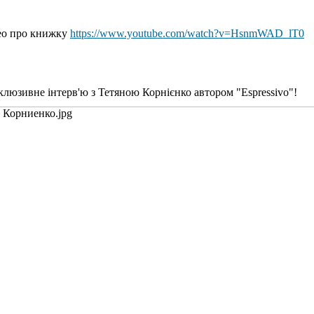
ео про книжку
https://www.youtube.com/watch?v=HsnmWAD_lT0
клюзивне інтерв'ю з Тетяною Корнієнко автором "Espressivo"!