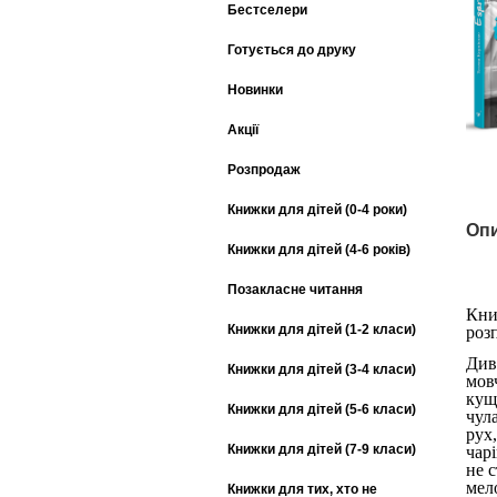
Бестселери
Готується до друку
Новинки
Акції
Розпродаж
Книжки для дітей (0-4 роки)
Опи
Книжки для дітей (4-6 років)
Позакласне читання
Кни
Книжки для дітей (1-2 класи)
розп
Див
Книжки для дітей (3-4 класи)
мов
кущ
Книжки для дітей (5-6 класи)
чул
рух
Книжки для дітей (7-9 класи)
чарі
не 
мело
Книжки для тих, хто не