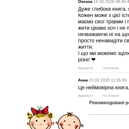
Оксана
16.02.2026 08:46:
Дуже глибока книга, 
Кожен може з цієї іс
маємо свої травми і 
жити цікаве хоч і не 
незважаючи ні на що,
просто ненавидіти св
життя.
І що ми можемо зціл
різні! ❤
Відповісти
Посилання
Анна
23.02.2026 11:05:59
Це неймовірна книга,
Відповісти
Посилання
Рекомендовані р