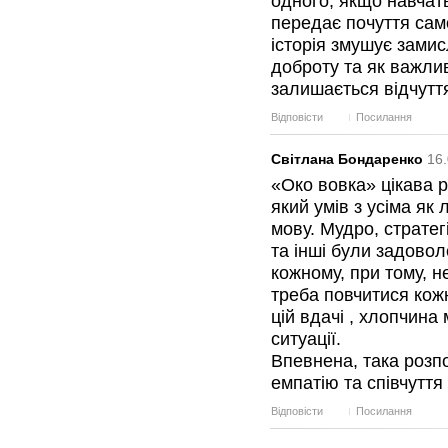
одного, якщо навчат
передає почуття сам
історія змушує зами
доброту та як важлив
залишається відчуття
Відповісти
Посилання
Світлана Бондаренко
16.
«Око вовка» цікава р
який умів з усіма як
мову. Мудро, стратег
та інші були задово
кожному, при тому, 
треба повчитися кожн
цій вдачі , хлопчина 
ситуації.
Впевнена, така розп
емпатію та співчуття
Відповісти
Посилання