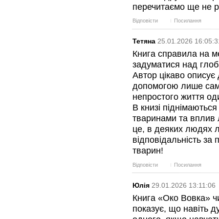
перечитаємо ще не р
Відповісти
Посилання
Тетяна
25.01.2026 16:05:3
Книга справила на м
задуматися над гло
Автор цікаво описує 
допомогою лише само
непростого життя од
В книзі піднімаютьс
тваринами та вплив 
це, в деяких людях л
відповідальність за 
тварин!
Відповісти
Посилання
Юлія
29.01.2026 13:11:06
Книга «Око Вовка» ч
показує, що навіть д