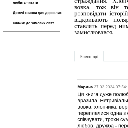
страждання. Хлоп
любить читати
вовка, тож він 
розповідати історі
Дитячі книжки для дорослих
відкривають поля
Книжки до зимових свят
ставлять перед ни
замислювався.
Коментарі
Марина
27.02.2024 07:54:
Ця книга дуже полюб
вразила. Нетривіаль
вовка, хлопчика, вер
переплелися одна з о
співчувати, трохи су
любов, дружба - пере