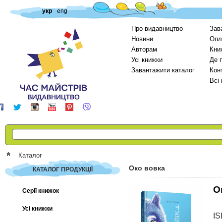
укр
eng
Про видавництво
Зав
Новини
Опл
Авторам
Кни
Усі книжки
Де 
Завантажити каталог
Кон
Всі
Каталог
Око вовка
КАТАЛОГ ПРОДУКЦІЇ
О
Серії книжок
Усі книжки
I