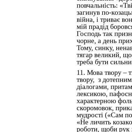
повчальність: «Тв
загинув по-козаць
війна, і триває во
мій прадід боровся
Господь так призна
чорне, а день прих
Тому, синку, нена
тягар великий, що
треба бути сильним
11. Мова твору – 
твору, з дотепни
діалогами, прита
лексикою, пафосн
характерною фоль
скоромовок, прика
мудрості («Сам по
«Не личить козако
роботи, щоби рук 