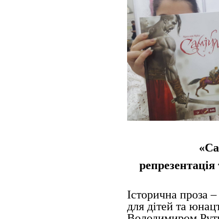
«Са
репрезентація 
Історична проза –
для дітей та юнац
Володимиром Рутк