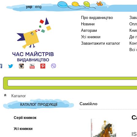
укр
eng
Про видавництво
Зав
Новини
Опл
Авторам
Кни
Усі книжки
Де 
Завантажити каталог
Кон
Всі
Каталог
Самійло
КАТАЛОГ ПРОДУКЦІЇ
С
Серії книжок
Усі книжки
I