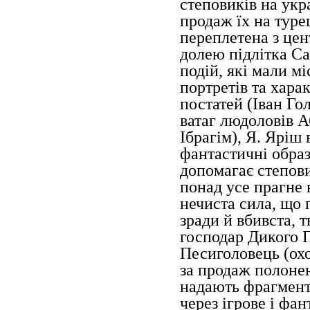
степовиків на укр
продаж їх на туре
переплетена з це
долею підлітка С
подій, які мали мі
портретів та хара
постатей (Іван Го
ватаг людоловів А
Ібрагім), Я. Яріш
фантастичні образ
допомагає степов
понад усе прагне 
нечиста сила, що 
зради й вбивста, 
господар Дикого П
Песиголовець (охо
за продаж полонен
надають фрагменти
через ігрове і фа