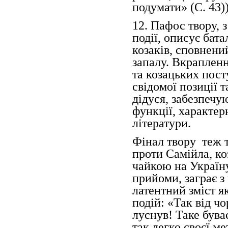
подумати» (С. 43))
12. Пафос твору, 
події, описує бат
козаків, сповнени
запалу. Вкрапленн
та козацьких пост
свідомої позиції т
дідуся, забезпечу
функції, характер
літератури.
Фінал твору теж 
проти Самійла, ко
чайкою на Україну
прийоми, заграє з
латентний зміст я
подій: «Так від ч
луснув! Таке бува
так легко своєї ме