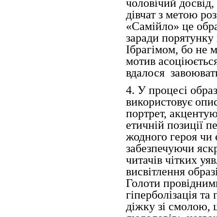
чоловічий досвід,
дівчат з метою ро
«Самійло» це обра
заради порятунку 
Ібрагімом, бо не 
мотив асоціюється
вдалося завоюват
4. У процесі обра
використовує опис
портрет, акцентую
етичній позиції п
жодного героя чи 
забезпечуючи яск
читачів чітких уя
висвітлення образ
Голоти провідним
гіперболізація та 
діжку зі смолою,