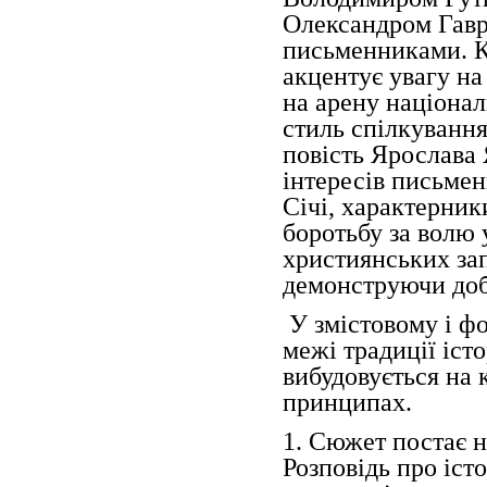
Олександром Гав
письменниками. К
акцентує увагу на
на арену націонал
стиль спілкуванн
повість Ярослава
інтересів письмен
Січі, характерники
боротьбу за волю 
християнських запо
демонструючи добл
У змістовому і фо
межі традиції іст
вибудовується на 
принципах.
1. Сюжет постає н
Розповідь про іст