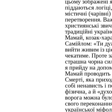
цьому зображені я
піддаються логіц
містичні (чарівні)
перетворення. Важ
християнські звич
традиційні україн
Мамай, козак-хара
Самійлом: «Ти д
вийти живим із ці
чекатиме. Проте за
страшна чорна сил
я прийду на допом
Мамай проводить к
Смерті, яка прихо
собі ненависть і 
фізична, а й «духо
ворога можна бул
свого переконання
української міфол