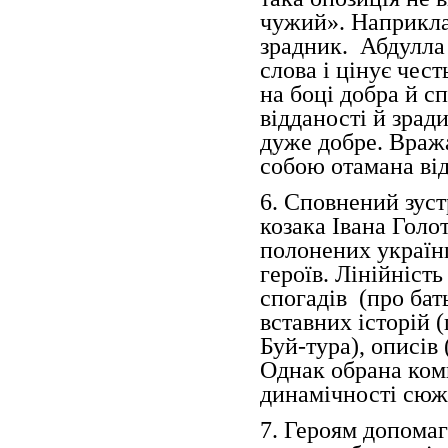
чужий». Наприклад
зрадник. Абдулла 
слова і цінує чест
на боці добра й с
відданості й зради
дуже добре. Вража
собою отамана від
6. Сповнений зуст
козака Івана Голо
полонених українц
героїв. Лінійність
спогадів (про бать
вставних історій 
Буй-тура), описів 
Однак обрана ком
динамічності сюж
7. Героям допомаг