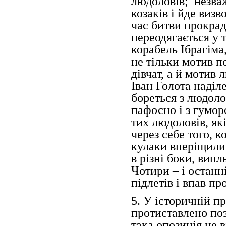
людоловів; незва
козаків і йде виз
час битви прокрада
переодягається у 
корабель Ібрагіма
не тільки мотив п
дівчат, а й мотив 
Іван Голота наді
бореться з людол
пафосно і з гумор
тих людоловів, які
через себе того, к
кулаки вперіщили 
в різні боки, вип
Чотири – і останні
підлетів і впав пр
5. У історичній пр
протиставлено поз
така опозиція не в