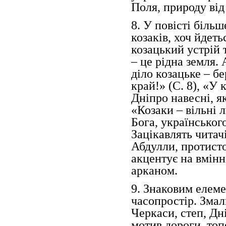
Поля, природу ві
8. У повісті біль
козаків, хоч йдеть
козацький устрій 
– це рідна земля.
діло козацьке – б
край!» (С. 8), «У
Дніпро навесні, я
«Козаки – вільні 
Бога, українського
Зацікавлять читач
Абдулли, протисто
акцентує на вмінні
арканом.
9. Знаковим елеме
часопростір. Змал
Черкаси, степ, Дн
мотив дороги, топ