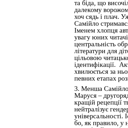
та біда, що височ
далекому ворожому
хоч сядь і плач. 
Самійло стримався
Іменем хлопця авт
увагу юних читачі
центральність обр
літератури для діт
цільовою читацьк
ідентифікації. Ак
хвилюється за ньо
певних етапах роз
3. Менша Самійло
Маруся – другоряд
кращій рецепції 
нейтралізує генде
універсальності. 
бо, як правило, у 