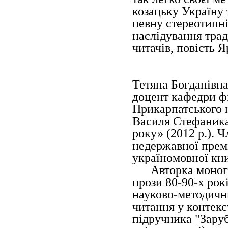
козацьку Україну
певну стереотипні
наслідування трад
читачів, повість 
Тетяна Богданівна
доцент кафедри фі
Прикарпатського н
Василя Стефаника
року» (2012 р.). 
недержавної премі
україномовної кни
Авторка моногра
прози 80-90-х рок
науково-методични
читання у контекст
підручника "Заруб