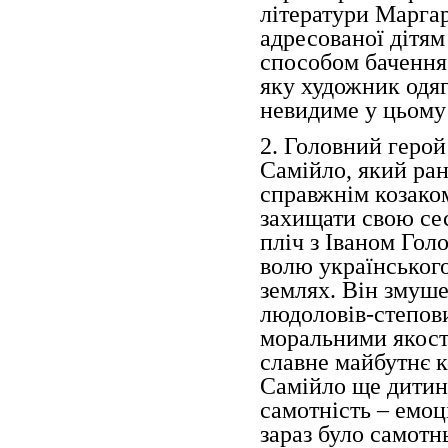
літератури Марга
адресованої дітям
способом бачення 
яку художник одяг
невидиме у цьому 
2. Головний герой
Самійло, який ра
справжнім козаком
захищати свою сес
пліч з Іваном Гол
волю українського
землях. Він змуше
людоловів-степов
моральними якост
славне майбутнє к
Самійло ще дитина
самотність – емоц
зараз було самотн