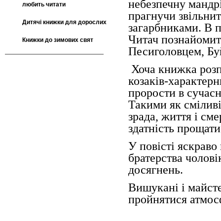
небезпечну мандрі
любить читати
прагнучи звільни
Дитячі книжки для дорослих
загарбниками. В п
Читач познайомит
Книжки до зимових свят
Песиголовцем, Бу
Хоча книжка розпо
козаків-характерн
прорости в сучасн
Такими як сміливіс
зрада, життя і сме
здатність прощати
У повісті яскраво
братерства чолові
досягнень.
Вишукані і майст
пройнятися атмос