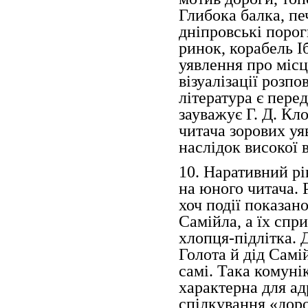
Глибока балка, пе
дніпровські порог
ринок, корабель І
уявлення про міс
візуалізації розп
література є пере
зауважує Г. Д. Кл
читача зорових уя
наслідок високої в
10. Наративний рі
на юного читача. Р
хоч події показан
Самійла, а їх спр
хлопця-підлітка.
Голота й дід Самі
самі. Така комуні
характерна для ад
спілкування «дор