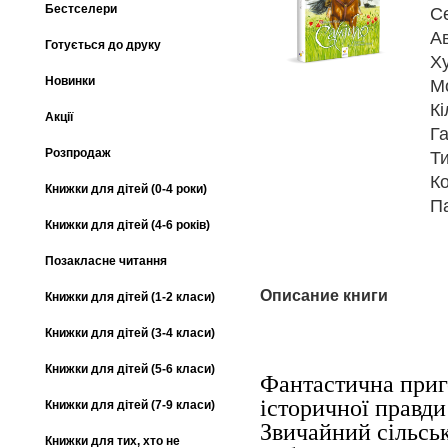
Бестселери
С
А
Готується до друку
Х
Новинки
М
Кі
Акції
Га
Розпродаж
Т
К
Книжки для дітей (0-4 роки)
П
Книжки для дітей (4-6 років)
Позакласне читання
Описание книги
Книжки для дітей (1-2 класи)
Книжки для дітей (3-4 класи)
Книжки для дітей (5-6 класи)
Фантастична приг
історичної правди 
Книжки для дітей (7-9 класи)
Звичайний сільсь
Книжки для тих, хто не