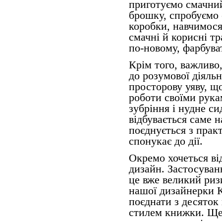
приготуємо смачний
брошку, спробуємо 
коробки, навчимося 
смачні й корисні тр
по-новому, фарбуват
Крім того, важливо
до розумової діяльно
просторову уяву, що
роботи своїми рука
зубріння і нудне си
відбувається саме на
поєднується з прак
спонукає до дії.
Окремо хочеться ві
дизайн. Застосуван
це вже великий риз
нашої дизайнерки К
поєднати з десяток
стилем книжки. Ще