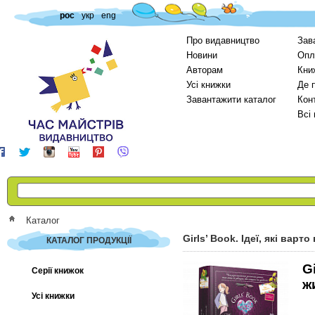
рос
укр
eng
Про видавництво
Зав
Новини
Опл
Авторам
Кни
Усі книжки
Де 
Завантажити каталог
Кон
Всі
Каталог
Girls’ Book. Ідеї, які варто
КАТАЛОГ ПРОДУКЦІЇ
Gi
Серії книжок
ж
Усі книжки