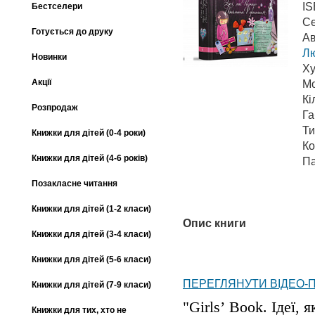
I
Бестселери
Се
Готується до друку
Ав
Л
Новинки
Ху
Акції
М
Кі
Розпродаж
Га
Ти
Книжки для дітей (0-4 роки)
Ко
Книжки для дітей (4-6 років)
Па
Позакласне читання
Книжки для дітей (1-2 класи)
Опис книги
Книжки для дітей (3-4 класи)
Книжки для дітей (5-6 класи)
ПЕРЕГЛЯНУТИ ВІДЕО-
Книжки для дітей (7-9 класи)
"Girls’ Book. Ідеї, 
Книжки для тих, хто не