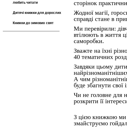
сторінок практични
любить читати
Жодної магії, горос
Дитячі книжки для дорослих
справді стане в приг
Книжки до зимових свят
Ми перевірили: дівч
втілюють в життя ці
саморобки.
Зважте на їхні різн
40 тематичних розді
Завдяки цьому дит
найрізноманітніших
А чим різноманітні
буде збагнути свої 
Чи не головне для н
розкрити її інтерес
З цією книжкою ми
змайструємо гойдал