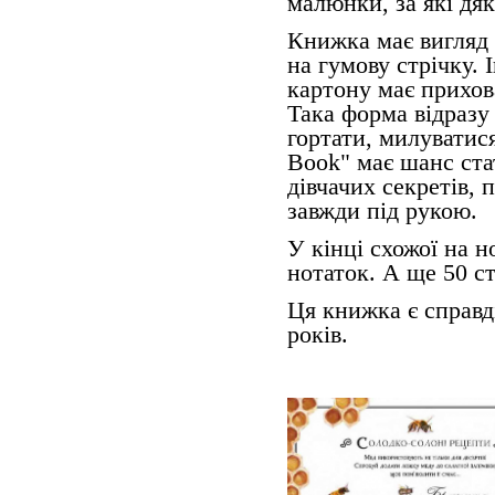
малюнки, за які дя
Книжка має вигляд 
на гумову стрічку. 
картону має прихов
Така форма відразу 
гортати, милуватис
Book" має шанс ста
дівчачих секретів,
завжди під рукою.
У кінці схожої на н
нотаток. А ще 50 с
Ця книжка є справд
років.