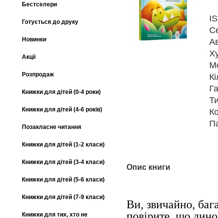
Бестселери
I
Готується до друку
С
Новинки
А
Х
Акції
М
Розпродаж
Кі
Га
Книжки для дітей (0-4 роки)
Т
Книжки для дітей (4-6 років)
К
П
Позакласне читання
Книжки для дітей (1-2 класи)
Книжки для дітей (3-4 класи)
Опис книги
Книжки для дітей (5-6 класи)
Книжки для дітей (7-9 класи)
Ви, звичайно, бага
повірите, що дино
Книжки для тих, хто не