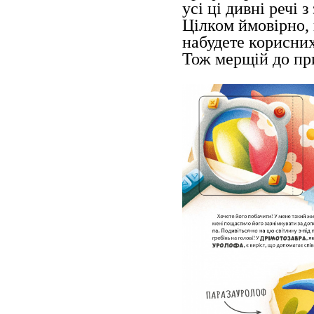
усі ці дивні речі
Цілком ймовірно, 
набудете корисних
Тож мерщій до пр