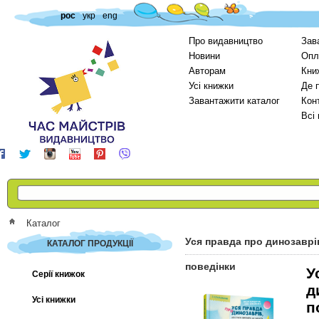
рос
укр
eng
Про видавництво
Зав
Новини
Опл
Авторам
Кни
Усі книжки
Де 
Завантажити каталог
Кон
Всі
Каталог
Уся правда про динозаврі
КАТАЛОГ ПРОДУКЦІЇ
поведінки
У
Серії книжок
д
Усі книжки
п