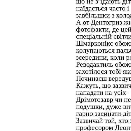
що не з’їдають діт
наїдається часто 
завбільшки з хол
А от Дентогриз жи
фотофакти, де цей
спеціальній світл
Шмарконікс обожн
колупаються паль
зсередини, коли р
Реводактиль обож
захотілося тобі я
Починаєш вередув
Кажуть, що зазвич
нападати на усіх 
Дрімотозавр чи не
подушки, дуже ви
гарно засинати ді
Зазвичай той, хто 
професором Леонт