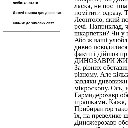
любить читати
ласка, не поспіша
помітити одразу. 
Дитячі книжки для дорослих
Леонтоло, який по
Книжки до зимових свят
речі. Наприклад, 
шкарпетки? Чи у 
Або ж ваші улюбле
дивно поводилися
факти і дійшов п
ДИНОЗАВРИ ЖИ
За різних обстави
різному. Але кіль
завдяки дивовиж
мікроскопу. Ось, 
Гармидерозавр об
іграшками. Каже, 
Прибираптор також
їх, на превелике 
Диножерозавр обож