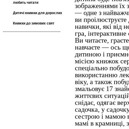
любить читати
зображеннями їх 
— одне з найважчи
Дитячі книжки для дорослих
ви проілюструєте 
Книжки до зимових свят
навички, які від н
гра, інтерактивне
Ви читаєте, граєте
навчаєте — ось що
дитиною і приємно
місією книжок сері
спеціально побуд
використанню лекс
віку, а також поб
змальовує 17 знай
життєвих ситуацій
снідає, одягає вер
садочка, у садочку
сестрою і мамою 
мамі в крамниці, з