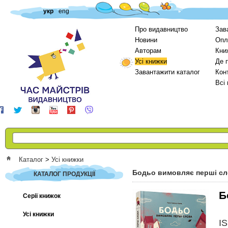
укр
eng
Про видавництво
Зав
Новини
Опл
Авторам
Кни
Усі книжки
Де 
Завантажити каталог
Кон
Всі
Каталог
>
Усі книжки
Бодьо вимовляє перші с
КАТАЛОГ ПРОДУКЦІЇ
Б
Серії книжок
Усі книжки
I