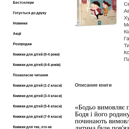
Бестселери
С
А
Готується до друку
Х
Новинки
М
Кі
Акції
Га
Розпродаж
Т
К
Книжки для дітей (0-4 роки)
П
Книжки для дітей (4-6 років)
Позакласне читання
Описание книги
Книжки для дітей (1-2 класи)
Книжки для дітей (3-4 класи)
«Бодьо вимовляє п
Книжки для дітей (5-6 класи)
Бодя і його родин
Книжки для дітей (7-9 класи)
починають вимовля
дитина буде пов'я
Книжки для тих, хто не