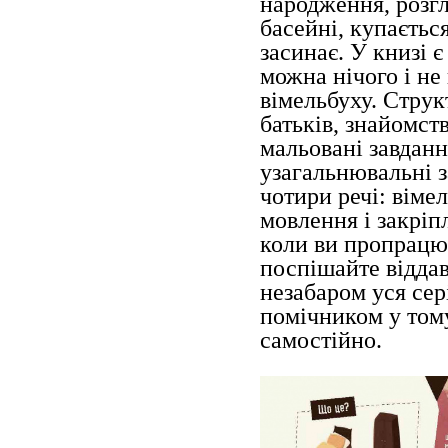
народження, розгл
басейні, купається
засинає. У книзі є
можна нічого і не
вімельбуху. Струк
батьків, знайомст
мальовані завдан
узагальнювальні з
чотири речі: вімел
мовлення і закріп
коли ви пропрацює
поспішайте відда
незабаром уся се
помічником у том
самостійно.