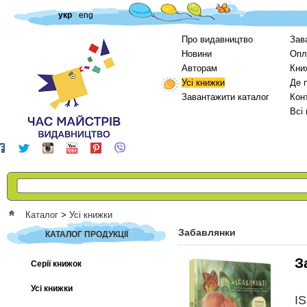
укр
eng
Про видавництво
Зав
Новини
Опл
Авторам
Кни
Усі книжки
Де 
Завантажити каталог
Кон
Всі
Каталог
>
Усі книжки
Забавлянки
КАТАЛОГ ПРОДУКЦІЇ
З
Серії книжок
Усі книжки
I