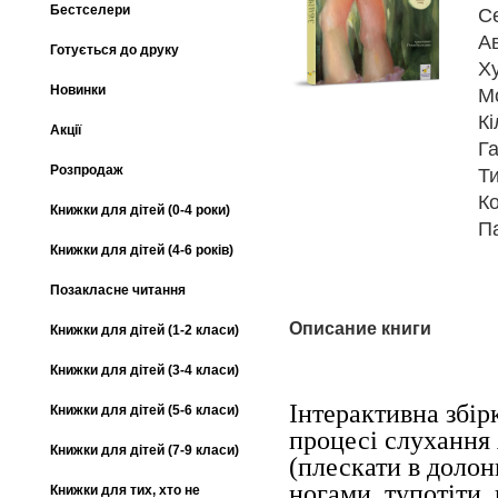
Бестселери
С
А
Готується до друку
Х
Новинки
М
Кі
Акції
Га
Розпродаж
Т
К
Книжки для дітей (0-4 роки)
П
Книжки для дітей (4-6 років)
Позакласне читання
Описание книги
Книжки для дітей (1-2 класи)
Книжки для дітей (3-4 класи)
Інтерактивна збірк
Книжки для дітей (5-6 класи)
процесі слухання 
Книжки для дітей (7-9 класи)
(плескати в долон
ногами, тупотіти,
Книжки для тих, хто не