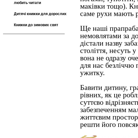
любить читати
маківки тощо). Кн
саме рухи мають р
Дитячі книжки для дорослих
Книжки до зимових свят
Ще наші прапрабаб
немовлятами за д
дістали назву заб
століття, несуть 
вона не одразу оч
для нас безліччю 
ужитку.
Бавити дитину, гр
рівних, як це роб
суттєво відрізняєт
забезпеченням ма
життєвим простор
решти його повся