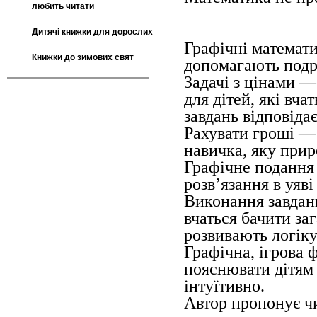
любить читати
Дитячі книжки для дорослих
Графічні математи
Книжки до зимових свят
допомагають подр
Задачі з цінами — 
для дітей, які вча
завдань відповіда
Рахувати гроші —
навичка, яку прир
Графічне подання 
розв’язання в уяві
Виконання завдань
вчаться бачити заг
розвивають логік
Графічна, ігрова 
пояснювати дітям 
інтуїтивно.
Автор пропонує чи