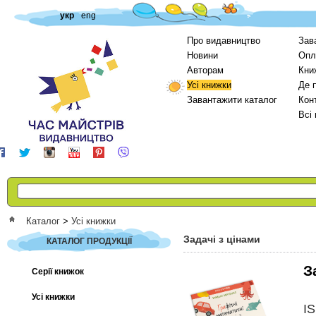
укр
eng
Про видавництво
Зав
Новини
Опл
Авторам
Кни
Усі книжки
Де 
Завантажити каталог
Кон
Всі
Каталог
>
Усі книжки
Задачі з цінами
КАТАЛОГ ПРОДУКЦІЇ
З
Серії книжок
Усі книжки
I