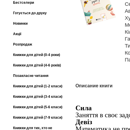
Бестселери
С
А
Готується до друку
Х
Новинки
М
Кі
Акції
Га
Розпродаж
Т
К
Книжки для дітей (0-4 роки)
П
Книжки для дітей (4-6 років)
Позакласне читання
Описание книги
Книжки для дітей (1-2 класи)
Книжки для дітей (3-4 класи)
Сила
Книжки для дітей (5-6 класи)
Заняття в своє за
Книжки для дітей (7-9 класи)
Девіз
Математика не про
Книжки для тих, хто не