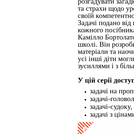
розгадувати загад
та страхи щодо ур
своїй компетентно
Задачі подано від
кожного посібника
Камілло Бортолато
школі. Він розроб
матеріали та наоч
усі інші діти мог
зусиллями і з біл
У цій серії досту
задачі на проп
задачі-голово
задачі-судоку,
задачі з цінам