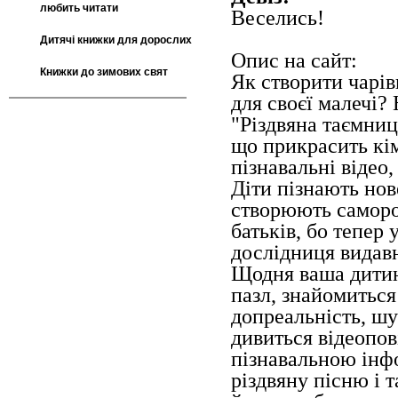
любить читати
Веселись!
Дитячі книжки для дорослих
Опис на сайт:
Книжки до зимових свят
Як створити чарів
для своєї малечі
"Різдвяна таємниц
що прикрасить кімн
пізнавальні відео,
Діти пізнають нов
створюють самороб
батьків, бо тепер
дослідниця видав
Щодня ваша дитина
пазл, знайомитьс
допреальність, шу
дивиться відеопо
пізнавальною інфо
різдвяну пісню і 