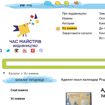
укр
eng
Про видавництво
Зав
Новини
Опл
Авторам
Кни
Усі книжки
Де 
Завантажити каталог
Кон
Всі
Каталог
>
Усі книжки
Адвент-пазл-календар Рі
КАТАЛОГ ПРОДУКЦІЇ
А
Серії книжок
т
Усі книжки