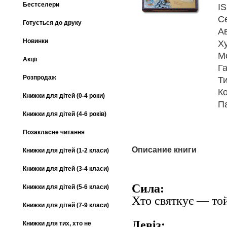
Бестселери
I
С
Готується до друку
А
Новинки
Х
М
Акції
Га
Розпродаж
Т
К
Книжки для дітей (0-4 роки)
П
Книжки для дітей (4-6 років)
Позакласне читання
Описание книги
Книжки для дітей (1-2 класи)
Книжки для дітей (3-4 класи)
Сила:
Книжки для дітей (5-6 класи)
Хто святкує — то
Книжки для дітей (7-9 класи)
Девіз:
Книжки для тих, хто не