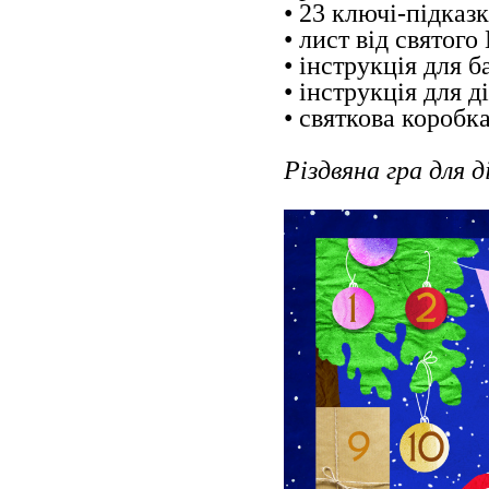
• 23 ключі-підказк
• лист від святого
• інструкція для б
• інструкція для д
• святкова коробк
Різдвяна гра для д