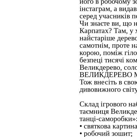
його в робочому з
інстаграм, а вида
серед учасників п
Чи знаєте ви, що 
Карпатах? Там, у 
найстаріше дерев
самотнім, проте н
корою, поміж гіло
безпеці тисячі ком
Великдерево, соло
ВЕЛИКДЕРЕВО МА
Тож внесіть в сво
дивовижного світ
Склад ігрового н
таємниця Великдер
танці-саморобки»
• святкова картина
• робочий зошит;