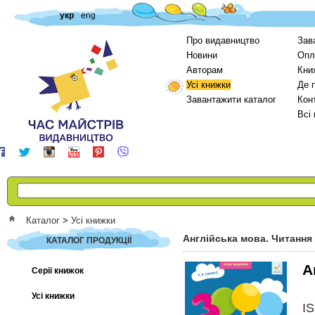
укр
eng
Про видавництво
Зав
Новини
Опл
Авторам
Кни
Усі книжки
Де 
Завантажити каталог
Кон
Всі
Каталог
>
Усі книжки
Англійська мова. Читання 
КАТАЛОГ ПРОДУКЦІЇ
А
Серії книжок
Усі книжки
I