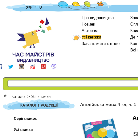
укр
eng
Про видавництво
Зав
Новини
Опл
Авторам
Кни
Усі книжки
Де 
Завантажити каталог
Кон
Всі
Каталог
>
Усі книжки
Англійська мова 4 кл, ч. 1
КАТАЛОГ ПРОДУКЦІЇ
А
Серії книжок
Усі книжки
I