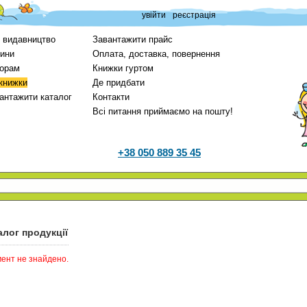
увійти
реєстрація
 видавництво
Завантажити прайс
ини
Оплата, доставка, повернення
орам
Книжки гуртом
 книжки
Де придбати
антажити каталог
Контакти
Всі питання приймаємо на пошту!
+38 050 889 35 45
алог продукції
ент не знайдено.