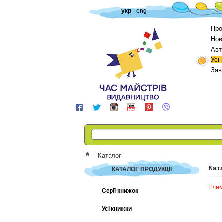
укр
eng
Про
Нов
Авт
Усі
Зав
Каталог
Кат
КАТАЛОГ ПРОДУКЦІЇ
Елем
Серії книжок
Усі книжки