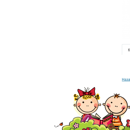
К
Наза