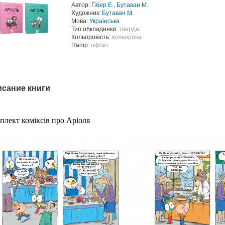
Автор:
Ґібер Е., Бутаван М.
Художник:
Бутаван М.
Мова:
Українська
Тип обкладинки:
тверда
Кольоровість:
кольорова
Папір:
офсет
сание книги
плект коміксів про Аріоля