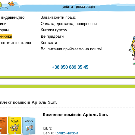
увійти
реєстрація
 видавництво
Завантажити прайс
ини
Оплата, доставка, повернення
орам
Книжки гуртом
 книжки
Де придбати
антажити каталог
Контакти
Всі питання приймаємо на пошту!
+38 050 889 35 45
плект коміксів Аріоль 5шт.
Комплект коміксів Аріоль 5шт.
ISBN:
Серія:
Комікс-книжка