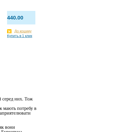
440.00
До кошику
Купить в 1 клик
 серед них. Тож
еж мають потребу в
 заприятелювати
 як вони
и Буркотуна