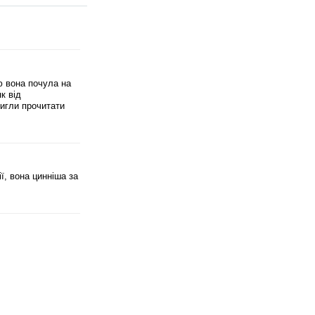
ю вона почула на
к від
тигли прочитати
ї, вона цинніша за