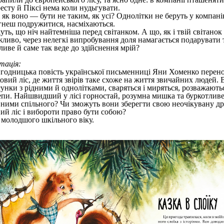
есту й Піксі нема коли нудьгувати.
як воно — бути не таким, як усі? Однолітки не беруть у компанію,
гнеш подружитися, насміхаються.
уть, що ніч найтемніша перед світанком. А що, як і твій світанок
ливо, через нелегкі випробування доля намагається подарувати т
ливе й саме так веде до здійснення мрій?
тація:
годницька повість української письменниці Яни Хоменко перено
ковий ліс, де життя звірів таке схоже на життя звичайних людей.
сунки з рідними й однолітками, сваряться і миряться, розважають
епи. Найшвидший у лісі горностай, розумна мишка та буркотли
 ними спільного? Чи зможуть вони зберегти свою неочікувану др
ний ліс і вибороти право бути собою?
 молодшого шкільного віку.