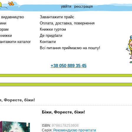
увійти
реєстрація
 видавництво
Завантажити прайс
ини
Оплата, доставка, повернення
орам
Книжки гуртом
 книжки
Де придбати
антажити каталог
Контакти
Всі питання приймаємо на пошту!
+38 050 889 35 45
и, Форесте, біжи!
Біжи, Форесте, біжи!
ISBN:
9786178253608
Серія:
Рекомендуємо прочитати