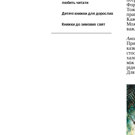
любить читати
Фор
Тож 
Дитячі книжки для дорослих
пра
Каж
Мож
Книжки до зимових свят
важ
Ано
При
каз
сто
хал
між
рід
Для