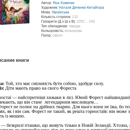
Автор:
Яна Хоменко
Художник:
Наталя Дяченко-Китайгора
Мова:
Українська
Кількість сторінок:
132
Габарити (Д х Ш х В):
205С…240
Тип обкладинки:
тверда
Кольоровість:
кольорова
Папір:
офсет
сание книги
ла:
Той, хто має сміливість бути собою, здобуде силу.
з:
Діти мають право на свого Фореста
ностаї — найспритніші хижаки в лісі. Юний Форест найшвидший
 чекають, що він стане легендарним мисливцем…
Форест не полює на дрібних тварин. Для нього вони не їжа, бо т
ях, як і він сам. Форест не такий, як решта горностаїв: він може
іть із мишею.
і — безкрилі пташки, що живуть тільки в Новій Зеландії. Хтозна,
рапили до європейського лісу, та ясно одне: в компанії пташенят