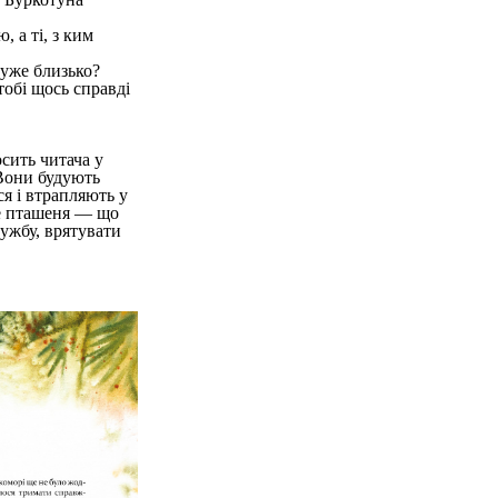
 а ті, з ким
 уже близько?
обі щось справді
сить читача у
 Вони будують
ся і втрапляють у
ве пташеня — що
ужбу, врятувати