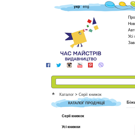
укр
eng
Про
Нов
Авт
Усі
Зав
Каталог
>
Серії книжок
Біж
КАТАЛОГ ПРОДУКЦІЇ
Серії книжок
Усі книжки