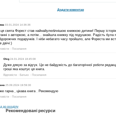
Додати коментар
мма
03.01.2024 14:36:36
 ця свята Форест став найнайулюблнішою книжкою дитини! Першу історі
танні з авторкою, а потім... знайшла книжку під подушкою. Радість була я
йдорожчих подарунків. І ніби небагато часу пройшло, але Фореста ми вс
е двічі:)
повісти
Посилання
Oleg
24.01.2024 18:45:08
Дуже дякую за відгук. Це не байдужість до багаторічної роботи редакці
гроші яка коштує ця книга.
Відповісти
Батько
Посилання
лана
25.09.2024 19:59:30
же гарна , цікава книга . Рекомендую
повісти
Посилання
д до розділу
Рекомендовані ресурси