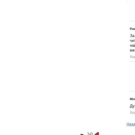
Ри
За
чи
на
вж
Від
Мі
Ду
Від
Наза