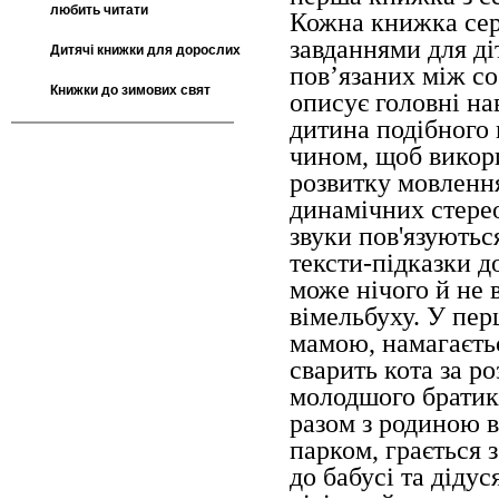
любить читати
Кожна книжка сер
завданнями для ді
Дитячі книжки для дорослих
пов’язаних між со
Книжки до зимових свят
описує головні на
дитина подібного 
чином, щоб викори
розвитку мовлення
динамічних стерео
звуки пов'язуютьс
тексти-підказки д
може нічого й не 
вімельбуху. У пер
мамою, намагаєтьс
сварить кота за р
молодшого братик
разом з родиною 
парком, грається 
до бабусі та дідус