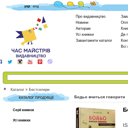
укр
eng
Про видавництво
Зав
Новини
Опл
Авторам
Кни
Усі книжки
Де 
Завантажити каталог
Кон
Всі
Каталог
>
Бестселери
Бодьо вчиться говорити
КАТАЛОГ ПРОДУКЦІЇ
Б
Серії книжок
Усі книжки
I