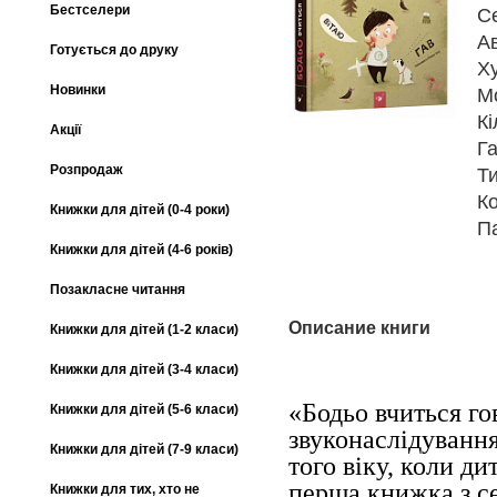
Бестселери
С
А
Готується до друку
Х
Новинки
М
Кі
Акції
Га
Розпродаж
Т
К
Книжки для дітей (0-4 роки)
П
Книжки для дітей (4-6 років)
Позакласне читання
Описание книги
Книжки для дітей (1-2 класи)
Книжки для дітей (3-4 класи)
«Бодьо вчиться го
Книжки для дітей (5-6 класи)
звуконаслідування
Книжки для дітей (7-9 класи)
того віку, коли д
перша книжка з се
Книжки для тих, хто не