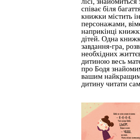
лісі, знайомиться
співає біля багатт
книжки містить ін
персонажами, віме
наприкінці книжк
дітей. Одна книжк
завдання-гра, роз
необхідних життєв
дитиною весь мат
про Бодя знайомим
вашим найкращим 
дитину читати сам