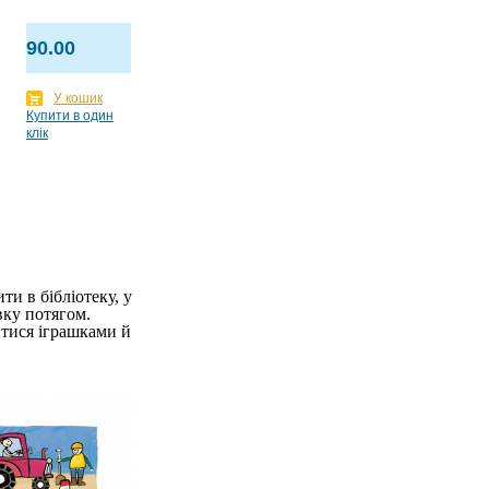
90.00
У кошик
Купити в один
клік
и в бібліотеку, у
вку потягом.
итися іграшками й