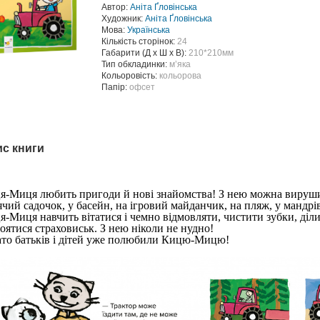
Автор:
Аніта Ґловінська
Художник:
Аніта Ґловінська
Мова:
Українська
Кількість сторінок:
24
Габарити (Д х Ш х В):
210*210мм
Тип обкладинки:
мʼяка
Кольоровість:
кольорова
Папір:
офсет
с книги
я-Миця любить пригоди й нові знайомства! З нею можна вирушит
ячий садочок, у басейн, на ігровий майданчик, на пляж, у мандрі
я-Миця навчить вітатися і чемно відмовляти, чистити зубки, діл
боятися страховиськ. З нею ніколи не нудно!
ато батьків і дітей уже полюбили Кицю-Мицю!