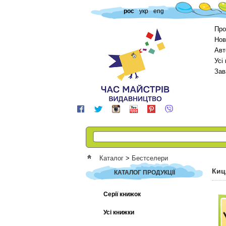
рос
укр
eng
Про
Нов
Авт
Усі
Зав
Каталог
>
Бестселери
Киц
КАТАЛОГ ПРОДУКЦІЇ
Серії книжок
Усі книжки