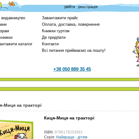
увійти
реєстрація
 видавництво
Завантажити прайс
ини
Оплата, доставка, повернення
орам
Книжки гуртом
 книжки
Де придбати
антажити каталог
Контакти
Всі питання приймаємо на пошту!
+38 050 889 35 45
я-Миця на тракторі
Киця-Миця на тракторі
ISBN:
9786178253561
Серія:
Найкраще - дітям