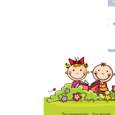
К
Наза
Про видавництво
Для авторів