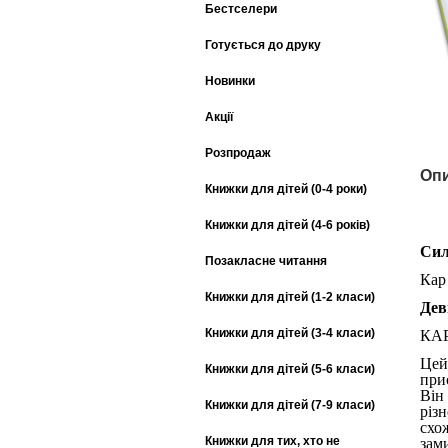
Бестселери
Готується до друку
Новинки
Акції
Розпродаж
Опи
Книжки для дітей (0-4 роки)
Книжки для дітей (4-6 років)
Си
Позакласне читання
Кар
Книжки для дітей (1-2 класи)
Дев
Книжки для дітей (3-4 класи)
КАР
Цей
Книжки для дітей (5-6 класи)
при
Він
Книжки для дітей (7-9 класи)
різ
схо
Книжки для тих, хто не
зам