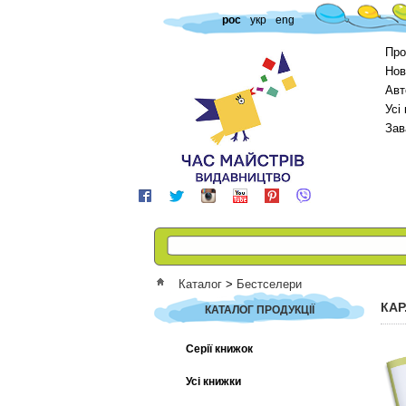
рос
укр
eng
Про
Нов
Авт
Усі
Зав
Каталог
>
Бестселери
КАР
КАТАЛОГ ПРОДУКЦІЇ
Серії книжок
Усі книжки