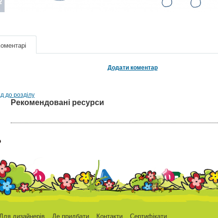
оментарі
Додати коментар
д до розділу
Рекомендовані ресурси
Для дизайнерів
Де придбати
Контакти
Сертифікати