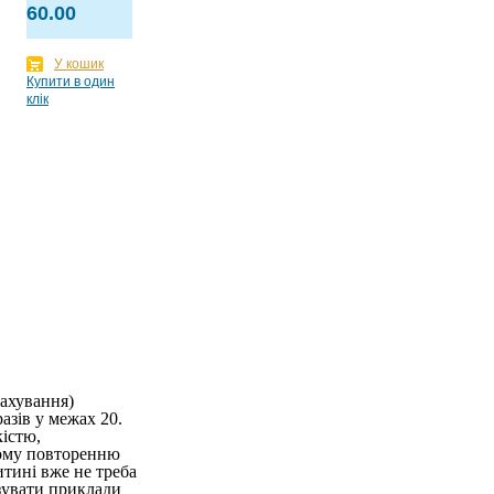
60.00
У кошик
Купити в один
клік
.
рахування)
зів у межах 20.
кістю,
вому повторенню
итині вже не треба
зувати приклади