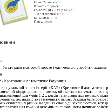
Мова:
Українська
Кількість сторінок:
56
Габарити (Д х Ш х В):
145х200
Тип обкладинки:
мʼяка
Кольоровість:
ч/б
Папір:
офсет
с книги
ла
 - багато разів повторюй просте і матимеш силу зробити складне
із
 - Креативне й Автоматичне Рахування
 тренувальний зошит із серії «КАР» (Креативне й автоматичне 
свячений відпрацюванню навичок обчислення математичних вира
 призначений для учнів 1-2-х класів та вирізняється великою кіль
номанітністю, цікавістю та наочністю вправ. Завдяки багаторазо
жих обчислень у різних завданнях спосіб дії закріплюється, тож д
ислюватися над кожним окремим випадком, вона починає розв’я