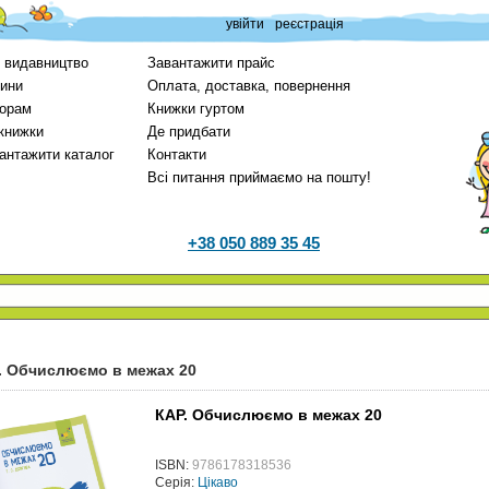
увійти
реєстрація
 видавництво
Завантажити прайс
ини
Оплата, доставка, повернення
орам
Книжки гуртом
 книжки
Де придбати
антажити каталог
Контакти
Всі питання приймаємо на пошту!
+38 050 889 35 45
. Обчислюємо в межах 20
КАР. Обчислюємо в межах 20
ISBN:
9786178318536
Серія:
Цікаво