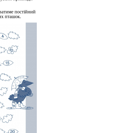
ватиме постійний
их пташок.