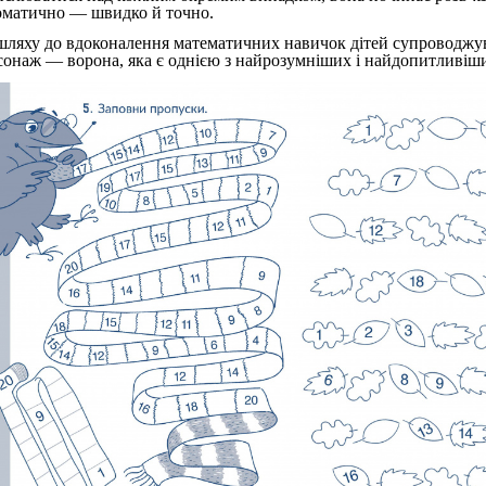
оматично — швидко й точно.
шляху до вдоконалення математичних навичок дітей супроводжу
сонаж — ворона, яка є однією з найрозумніших і найдопитливіш