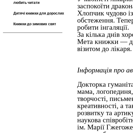
любить читати
заспокоїти дракон
Хлопчик чудово із
Дитячі книжки для дорослих
обстеження. Тепер
Книжки до зимових свят
робити інгаляції.
За кілька днів хо
Мета книжки — до
візитом до лікаря.
Інформація про а
Докторка гуманiт
мама, логопединя,
творчостi, письме
креативностi, а т
розвитку та артик
наукова спiвробiт
iм. Марiї Гжегоже