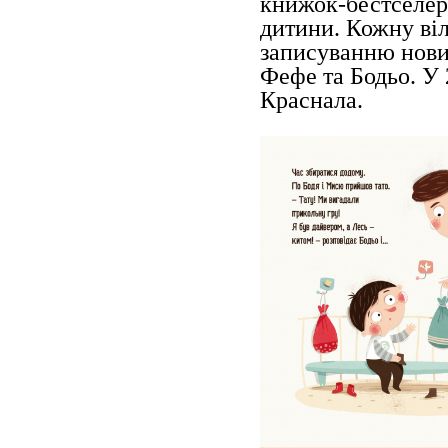
книжок-бестселер
дитини. Кожну вi
записуванню нових
Фефе та Бодьо. У
Краснала.