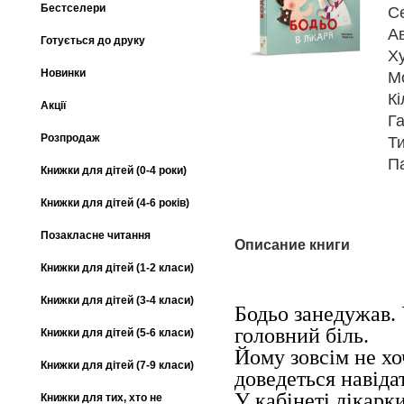
Бестселери
С
А
Готується до друку
Х
Новинки
М
Кі
Акції
Га
Розпродаж
Т
П
Книжки для дітей (0-4 роки)
Книжки для дітей (4-6 років)
Позакласне читання
Описание книги
Книжки для дітей (1-2 класи)
Книжки для дітей (3-4 класи)
Бодьо занедужав. 
головний біль.
Книжки для дітей (5-6 класи)
Йому зовсім не хо
Книжки для дітей (7-9 класи)
доведеться навід
У кабінеті лікарк
Книжки для тих, хто не