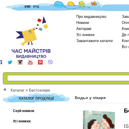
укр
eng
Про видавництво
Зав
Новини
Опл
Авторам
Кни
Усі книжки
Де 
Завантажити каталог
Кон
Всі
Каталог
>
Бестселери
Бодьо у лікаря
КАТАЛОГ ПРОДУКЦІЇ
Б
Серії книжок
Усі книжки
I