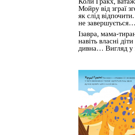
Коли Гракх, ватаж
Мойру від зграї з
як слід відпочити
не завершується
Ізавра, мама-тира
навіть власні діти
дивна… Вигляд у н