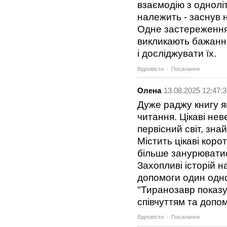
взаємодію з одноліт
належить - заснув на
Одне застереження:
викликають бажання
і досліджувати їх.
Відповісти
Посилання
Олена
13.08.2025 12:47:
Дуже раджу книгу як
читання. Цікаві нев
первісний світ, зна
Містить цікаві кор
більше занурюватис
Захопливі історій н
допомоги один одно
"Тиранозавр показу
співчуттям та допом
Відповісти
Посилання