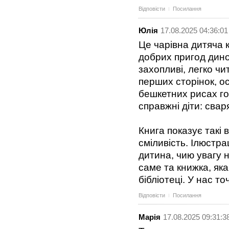
Відповісти
Посилання
Юлія
17.08.2025 04:36:01
Це чарівна дитяча 
добрих пригод диноз
захопливі, легко чи
перших сторінок, о
бешкетних рисах го
справжні діти: свар
Книга показує такі 
сміливість. Ілюстра
дитина, чию увагу 
саме та книжка, як
бібліотеці. У нас т
Відповісти
Посилання
Марія
17.08.2025 09:31:3