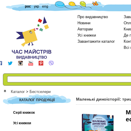
рос
укр
eng
Про видавництво
Зав
Новини
Опл
Авторам
Кни
Усі книжки
Де 
Завантажити каталог
Кон
Всі
Каталог
>
Бестселери
Маленькі диноісторії: тр
КАТАЛОГ ПРОДУКЦІЇ
М
Серії книжок
е
Усі книжки