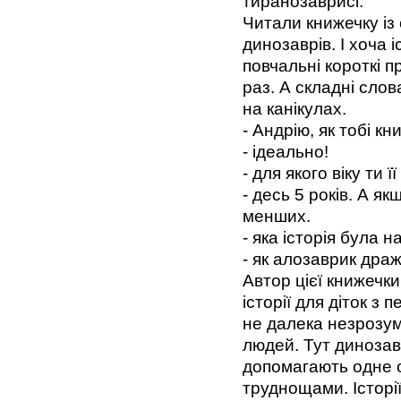
тиранозаврисі.
Читали книжечку із 
динозаврів. І хоча 
повчальні короткі 
раз. А складні сло
на канікулах.
- Андрію, як тобі к
- ідеально!
- для якого віку ти
- десь 5 років. А я
менших.
- яка історія була 
- як алозаврик дра
Автор цієї книжечк
історії для діток з
не далека незрозумі
людей. Тут динозав
допомагають одне о
труднощами. Історії