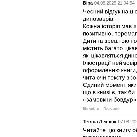
Віра
04.08.2025 21:04:54
Чесний відгук на цю
динозаврів.
Кожна історія має я
позитивно, перемаг
Дитина зрештою поче
містить багато ціка
які цікавляться ди
Ілюстрації неймові
оформленню книги, 
читаючи тексту зро
Єдиний момент який
що в книзі є, так б
«замовкни бовдур»,
Відповісти
Посилання
Тетяна Лехнюк
07.08.20
Читайте цю книгу о