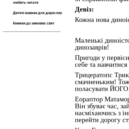
любить читати
Девіз:
Дитячі книжки для дорослих
Кожна нова диноіс
Книжки до зимових свят
Маленькі диноіст
динозаврів!
Пригоди у первісно
себе та навчитися
Трицератопс Трик
смачненьким! Тож
поласувати ЙОГО 
Еораптор Матамор
Він збуває час, з
насміхаючись з і
перейти дорогу с