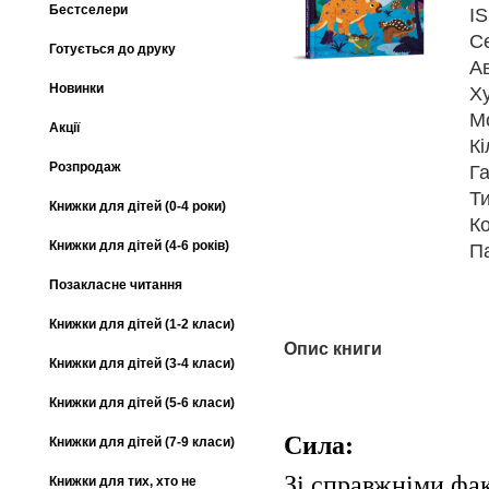
Бестселери
I
С
Готується до друку
А
Новинки
Х
М
Акції
Кі
Розпродаж
Га
Т
Книжки для дітей (0-4 роки)
К
Книжки для дітей (4-6 років)
П
Позакласне читання
Книжки для дітей (1-2 класи)
Опис книги
Книжки для дітей (3-4 класи)
Книжки для дітей (5-6 класи)
Сила:
Книжки для дітей (7-9 класи)
Зі справжніми фа
Книжки для тих, хто не