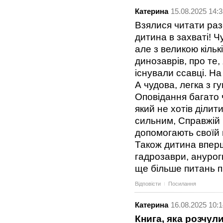
Катерина
15.08.2025 14:3
Взялися читати раз
дитина в захваті! 
але з великою кільк
динозаврів, про те,
існували ссавці. На 
А чудова, легка з 
Оповідання багато 
який не хотів діли
сильним, Справжій 
допомогають своїй м
Також дитина вперш
гадрозаври, анурог
ще більше питань піс
Відповісти
Посилання
Катерина
16.08.2025 10:1
Книга, яка розчули