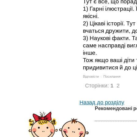
Тут є все, що пора
1) Гарні ілюстрації.
якісні.
2) Цікаві історії. Ту
вчаться дружити, д
3) Наукові факти. Т
саме насправді вигл
інше.
Тож якщо ваші діти
придивитися й до ці
Відповісти
Посилання
Сторінки:
1
2
Назад до розділу
Рекомендовані р