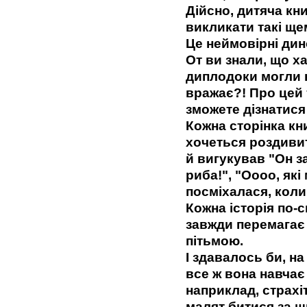
Дійсно, дитяча кн
викликати такі щем
Це неймовірні дин
От ви знали, що 
диплодоки могли н
вражає?! Про цей 
зможете дізнатися 
Кожна сторінка кни
хочеться роздиви
й вигукував "Он з
риба!", "Оооо, які
посміхалася, коли
Кожна історія по-
завжди перемагає 
пітьмою.
І здавалось би, н
все ж вона навчає
наприклад, страхі
малят битися за ш