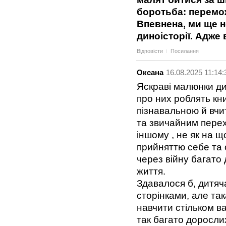
боротьба: переможц
Впевнена, ми ще н
диноісторії. Адже 
Відповісти
Посилання
Оксана
16.08.2025 11:14:
Яскраві малюнки дин
про них роблять кн
пізнавальною й вчит
та звичайним пере
іншому , не як на щ
прийняттю себе та 
через війну багато
життя.
Здавалося б, дитяч
сторінками, але так
навчити стільком ва
так багато доросли