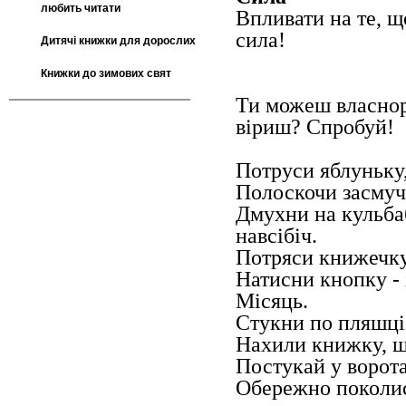
любить читати
Впливати на те, щ
сила!
Дитячі книжки для дорослих
Книжки до зимових свят
Ти можеш власнор
віриш? Спробуй!
Потруси яблуньку
Полоскочи засмуче
Дмухни на кульбаб
навсібіч.
Потряси книжечку
Натисни кнопку - 
Місяць.
Стукни по пляшці
Нахили книжку, щ
Постукай у ворота
Обережно поколис