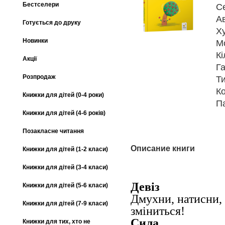
Бестселери
С
А
Готується до друку
Х
Новинки
М
Кі
Акції
Га
Розпродаж
Т
К
Книжки для дітей (0-4 роки)
П
Книжки для дітей (4-6 років)
Позакласне читання
Описание книги
Книжки для дітей (1-2 класи)
Книжки для дітей (3-4 класи)
Девіз
Книжки для дітей (5-6 класи)
Дмухни, натисни, 
Книжки для дітей (7-9 класи)
зміниться!
Сила
Книжки для тих, хто не