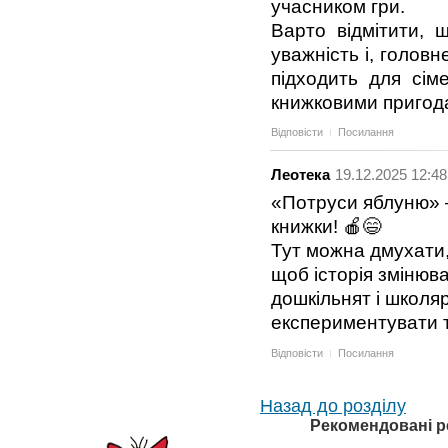
учасником гри.
Варто відмітити, 
уважність і, голов
підходить для сі
книжковими пригод
Відповісти
Посилання
Леотека
19.12.2025 12:48
«Потруси яблуню» —
книжки! 🍎😄
Тут можна дмухати,
щоб історія змінюва
дошкільнят і школяр
експериментувати т
Відповісти
Посилання
Назад до розділу
Рекомендовані р