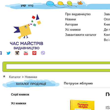
укр
eng
Про видавництво
Зав
Новини
Опл
Авторам
Кни
Усі книжки
Де 
Завантажити каталог
Кон
Всі
Каталог
>
Новинки
Потруси яблуню
КАТАЛОГ ПРОДУКЦІЇ
П
Серії книжок
Усі книжки
I