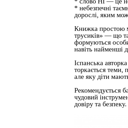
* слово НІ — це не
* небезпечні таєм
дорослі, яким мож
Книжка простою 
трусиків» — що та
формуються особис
навіть найменші д
Іспанська авторка
торкається теми, 
але яку діти мают
Рекомендується ба
чудовий інструмен
довіру та безпеку.