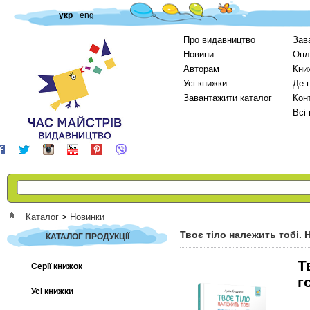
укр
eng
Про видавництво
Зав
Новини
Опл
Авторам
Кни
Усі книжки
Де 
Завантажити каталог
Кон
Всі
Каталог
>
Новинки
Твоє тіло належить тобі. 
КАТАЛОГ ПРОДУКЦІЇ
Т
Серії книжок
г
Усі книжки