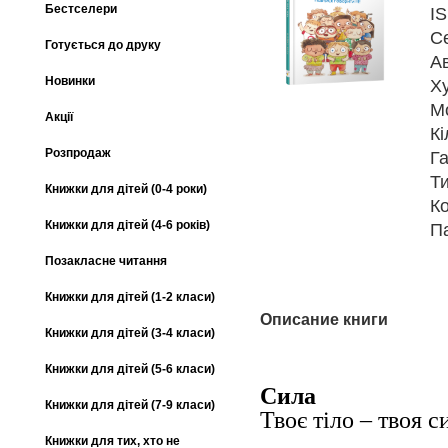
Бестселери
I
С
Готується до друку
А
Новинки
Х
М
Акції
Кі
Розпродаж
Га
Т
Книжки для дітей (0-4 роки)
К
Книжки для дітей (4-6 років)
П
Позакласне читання
Книжки для дітей (1-2 класи)
Описание книги
Книжки для дітей (3-4 класи)
Книжки для дітей (5-6 класи)
Сила
Книжки для дітей (7-9 класи)
Твоє тіло – твоя с
Книжки для тих, хто не