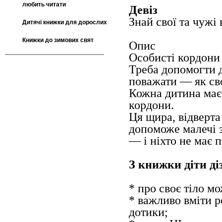
любить читати
Девіз
Знай свої та чужі
Дитячі книжки для дорослих
Книжки до зимових свят
Опис
Особисті кордони 
Треба допомогти д
поважати — як свої
Кожна дитина має 
кордони.
Ця щира, відверт
допоможе малечі з
— і ніхто не має 
З книжки діти ді
* про своє тіло м
* важливо вміти р
дотики;