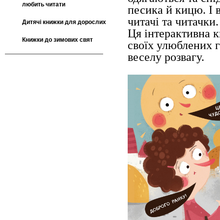
любить читати
песика й кицю. I 
читачi та читачки.
Дитячі книжки для дорослих
Ця iнтерактивна 
Книжки до зимових свят
своїх улюблених 
веселу розвагу.