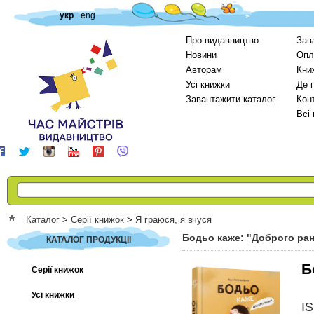
укр
eng
Про видавництво
Зав
Новини
Опл
Авторам
Кни
Усі книжки
Де 
Завантажити каталог
Кон
Всі
Каталог
>
Серії книжок
>
Я граюся, я вчуся
Бодьо каже: "Доброго ран
КАТАЛОГ ПРОДУКЦІЇ
Б
Серії книжок
Усі книжки
I