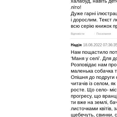
халабуд, навіть де
літо!
Дуже гарні ілюстрац
і дорослим. Текст л
всю серію книжок п
Відповісти
Посилання
Надія
18.08.2022 07:36:3
Нам пощастило потр
‘Маня у селі’. Для 
Розповідає нам про 
маленька собачка т
Опішня до подруги 
читачів із селом, я
росте. Що село- міс
прогресу, що вранці
ти вже на землі, ба
листочками квітів, з
щебечуть, свинки, с