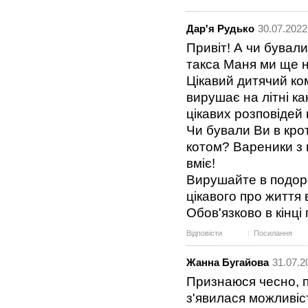
Дар'я Рудько
30.07.2022
Привіт! А чи бували
такса Маня ми ще н
Цікавий дитячий ком
вирушає на літні ка
цікавих розповідей 
Чи бували Ви в кро
котом? Вареники з 
вміє!
Вирушайте в подоро
цікавого про життя в
Обов'язково в кінці
Відповісти
Посилання
Жанна Бугайова
31.07.2
Признаюся чесно, п
з'явилася можливіс