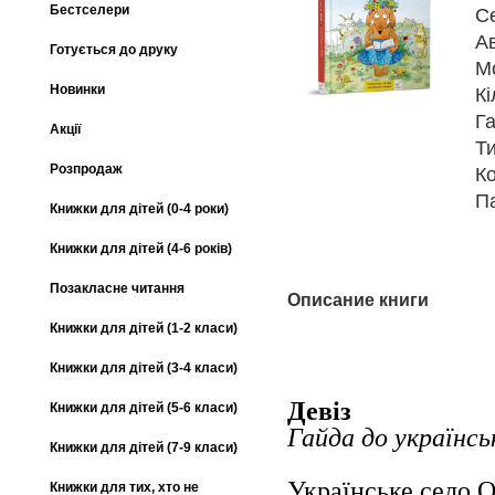
Бестселери
С
А
Готується до друку
М
Новинки
Кі
Га
Акції
Т
Розпродаж
К
П
Книжки для дітей (0-4 роки)
Книжки для дітей (4-6 років)
Позакласне читання
Описание книги
Книжки для дітей (1-2 класи)
Книжки для дітей (3-4 класи)
Девіз
Книжки для дітей (5-6 класи)
Гайда до українсь
Книжки для дітей (7-9 класи)
Українське село 
Книжки для тих, хто не