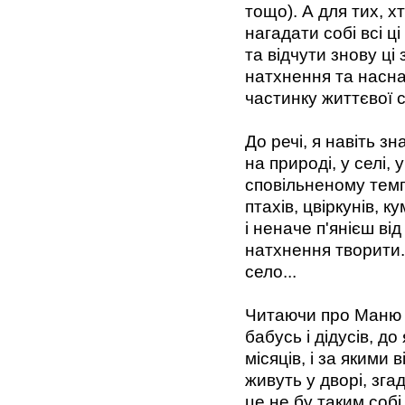
тощо). А для тих, х
нагадати собі всі ці
та відчути знову ці
натхнення та наснаг
частинку життєвої 
До речі, я навіть з
на природі, у селі, 
сповільненому темпі
птахів, цвіркунів, 
і неначе п'янієш ві
натхнення творити.
село...
Читаючи про Маню у 
бабусь і дідусів, до
місяців, і за якими 
живуть у дворі, зга
це не бу таким собі