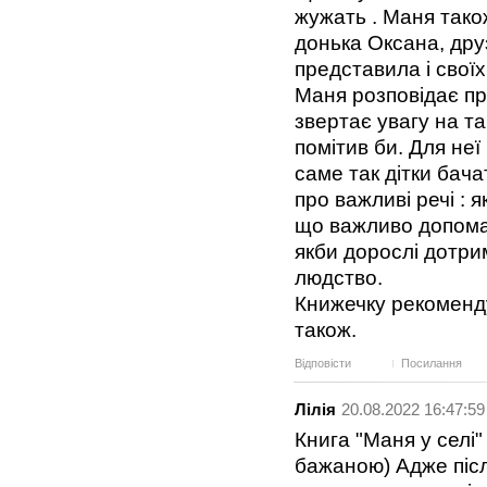
жужать . Маня тако
донька Оксана, дру
представила і своїх
Маня розповідає пр
звертає увагу на та
помітив би. Для неї
саме так дітки бача
про важливі речі : 
що важливо допомаг
якби дорослі дотри
людство.
Книжечку рекоменду
також.
Відповісти
Посилання
Лілія
20.08.2022 16:47:59
Книга "Маня у селі"
бажаною) Адже післ