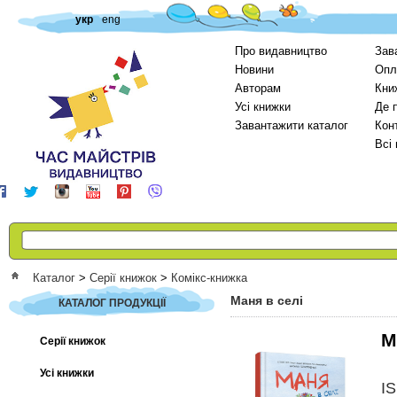
укр
eng
Про видавництво
Зав
Новини
Опл
Авторам
Кни
Усі книжки
Де 
Завантажити каталог
Кон
Всі
Каталог
>
Серії книжок
>
Комікс-книжка
Маня в селі
КАТАЛОГ ПРОДУКЦІЇ
М
Серії книжок
Усі книжки
I