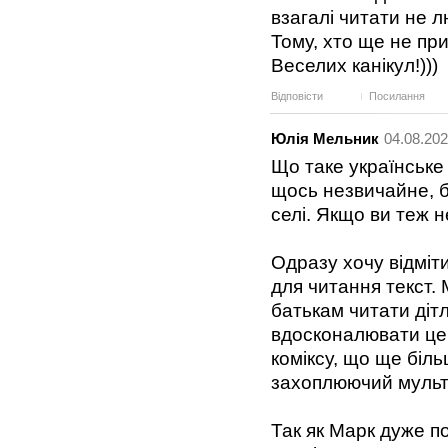
взагалі читати не л
Тому, хто ще не пр
Веселих канікул!)))
Відповісти
Посилання
Юлія Мельник
04.08.202
Що таке українське
щось незвичайне, б
селі. Якщо ви теж н
Одразу хочу відміти
для читання текст. 
батькам читати дітл
вдосконалювати цей
коміксу, що ще біл
захоплюючий мульти
Так як Марк дуже п