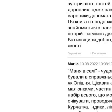
зустрічають гостей.
дорослих, адже раз
вареники,допомагат
Ця книга є продовж
знайомиться з нав
історій - коміксів 
Батьківщини,добро,ч
якості.
Відповісти
Посилання
Mariia
10.08.2022 10:08:1
"Маня в селі" - чудо
бували в справжньо
як Опішня. Цікавинк
малюнками, частина 
набір всього, що м
очікувати, проводячи
Курчатка, індики, л