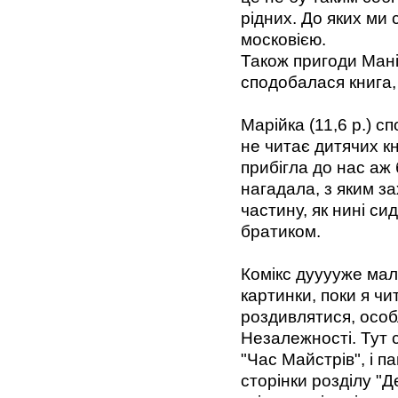
рідних. До яких ми 
московією.
Також пригоди Ман
сподобалася книга, 
Марійка (11,6 р.) с
не читає дитячих кн
прибігла до нас аж 
нагадала, з яким з
частину, як нині си
братиком.
Комікс дууууже ма
картинки, поки я чи
роздивлятися, особ
Незалежності. Тут 
"Час Майстрів", і п
сторінки розділу "