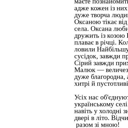
маєте познайомит
адже кожен із ни
дуже творча людин
Оксаною тікає від
села. Оксана люби
дружить із козою
плаває в річці. К
ловили Найбільшу
сусідок, завжди п
Сірий завжди прих
Малюк — величезн
дуже благородна,
хитрі й пустотливі
Усіх нас об'єдную
українському селі
навіть у холодні 
двері в літо. Відчи
разом зі мною!