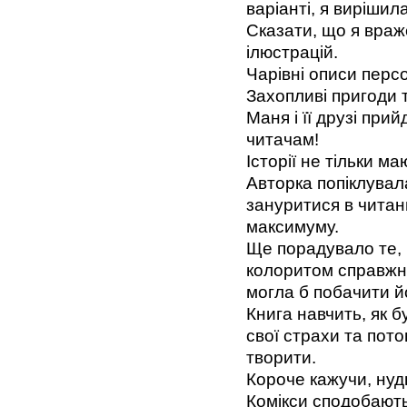
варіанті, я вирішил
Сказати, що я враже
ілюстрацій.
Чарівні описи персо
Захопливі пригоди т
Маня і її друзі при
читачам!
Історії не тільки м
Авторка попіклувала
зануритися в читанн
максимуму.
Ще порадувало те, 
колоритом справжнь
могла б побачити й
Книга навчить, як 
свої страхи та пото
творити.
Короче кажучи, нудн
Комікси сподобають