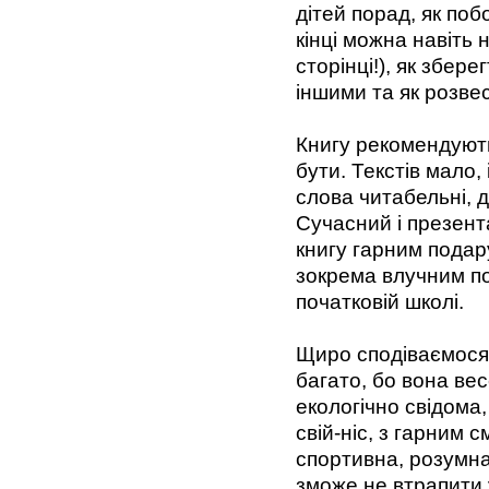
дітей порад, як побо
кінці можна навіть
сторінці!), як збере
іншими та як розве
Книгу рекомендуют
бути. Текстів мало,
слова читабельні, д
Cучасний і презен
книгу гарним подару
зокрема влучним по
початковій школі.
Щиро сподіваємося
багато, бо вона ве
екологічно свідома
свій-ніс, з гарним с
спортивна, розумн
зможе не втрапити у