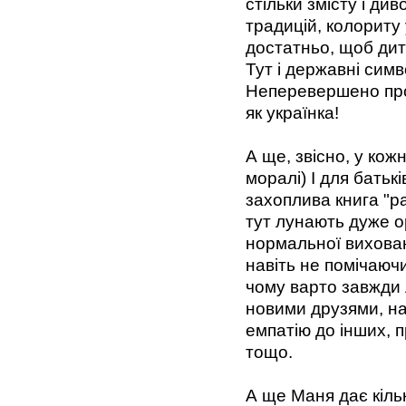
стільки змісту і див
традицій, колориту 
достатньо, щоб дит
Тут і державні символ
Неперевершено прос
як українка!
А ще, звісно, у кож
моралі) І для батьк
захоплива книга "ра
тут лунають дуже ор
нормальної виховано
навіть не помічаючи
чому варто завжди
новими друзями, на
емпатію до інших, п
тощо.
А ще Маня дає кіль