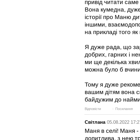
привід читати саме 
Вона кумедна, дуже
історії про Маню ди
іншими, взаємодопо
на прикладі того як
Я дуже рада, що за
добрих, гарних і не
ми ще декілька хви
можна було б вчини
Тому я дуже рекоме
вашим дітям вона с
байдужим до наймилі
Відповісти
Посилання
Світлана
05.08.2022 17:2
Маня в селі! Маня -
допитлива, з нею т