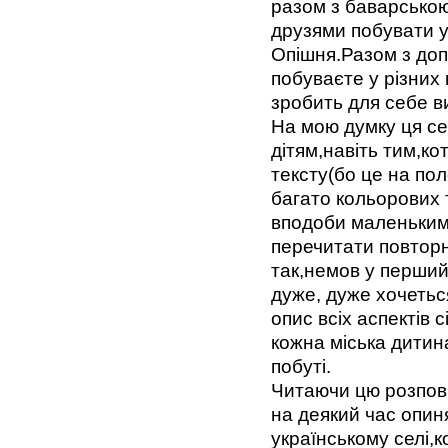
разом з баварською
друзями побувати у
Опішня.Разом з доп
побуваєте у різних
зробить для себе в
На мою думку ця се
дітям,навіть тим,ко
тексту(бо це на пол
багато кольорових 
вподоби маленьким 
перечитати повторно
так,немов у перший
дуже, дуже хочетьс
опис всіх аспектів 
кожна міська дитин
побуті.
Читаючи цю розпов
на деякий час опин
українському селі,к