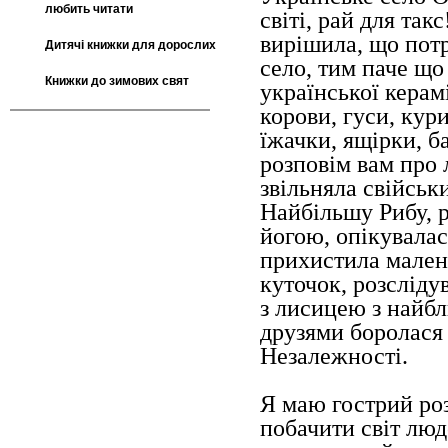
любить читати
світі, рай для так
вирішила, що потр
Дитячі книжки для дорослих
село, тим паче щ
Книжки до зимових свят
української керам
корови, гуси, кури
їжачки, ящірки, б
розповім вам про л
звільняла свійськ
Найбільшу Рибу, р
йогою, опікувала
прихистила мален
куточок, розсліду
з лисицею з найбл
друзями боролася 
Незалежності.
Я маю гострий роз
побачити світ люд