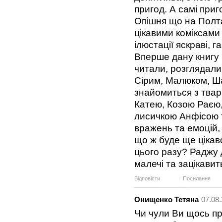
пригод. А самі при
Опішня що на Полта
цікавими коміксами 
ілюстації яскраві, 
Вперше дану книгу 
читали, розглядали 
Сірим, Малюком, Ш
знайомиться з твари
Катею, Козою Раєю
лисичкою Анфісою 
вражень та емоцій,
що ж буде ще цікав
цього разу? Раджу 
малечі та зацікавит
Відповісти
Посилання
Онищенко Тетяна
07.08.
Чи чули Ви щось пр