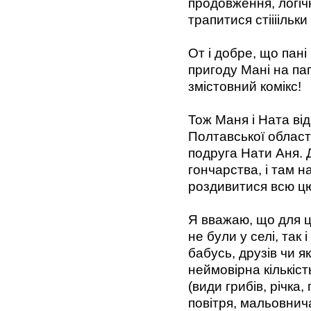
продовження, логіч
трапитися стіііільк
От і добре, що пан
пригоду Мані на па
змістовний комікс!
Тож Маня і Ната від
Полтавської області
подруга Нати Аня. Д
гончарства, і там н
роздивитися всю ц
Я вважаю, що для це
не були у селі, так і
бабусь, друзів чи я
неймовірна кількіст
(види грибів, річка
повітря, мальовнича