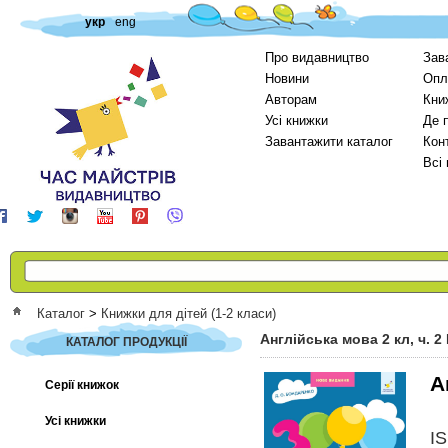
укр
eng
Про видавництво
Зав
Новини
Опл
Авторам
Кни
Усі книжки
Де 
Завантажити каталог
Кон
Всі
Каталог
>
Книжки для дітей (1-2 класи)
Англійська мова 2 кл, ч. 
КАТАЛОГ ПРОДУКЦІЇ
А
Серії книжок
Усі книжки
I