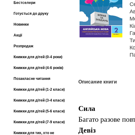
Бестселери
С
А
Готується до друку
М
Новинки
Кі
Га
Акції
Т
Розпродаж
К
П
Книжки для дітей (0-4 роки)
Книжки для дітей (4-6 років)
Позакласне читання
Описание книги
Книжки для дітей (1-2 класи)
Книжки для дітей (3-4 класи)
Сила
Книжки для дітей (5-6 класи)
Багато разове пов
Книжки для дітей (7-9 класи)
Девіз
Книжки для тих, хто не