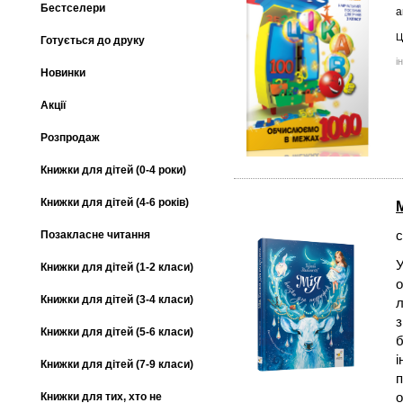
Бестселери
а
Ц
Готується до друку
і
Новинки
Акції
Розпродаж
Книжки для дітей (0-4 роки)
Книжки для дітей (4-6 років)
с
Позакласне читання
У
Книжки для дітей (1-2 класи)
о
Книжки для дітей (3-4 класи)
л
з
Книжки для дітей (5-6 класи)
б
і
Книжки для дітей (7-9 класи)
п
о
Книжки для тих, хто не