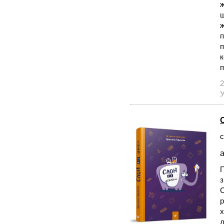
ж
щ
ж
п
п
к
п
2
У
с
а
П
з
С
р
х
д