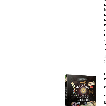
р
М
р
м
н
л
р
д
з
з
1
У
с
а
Б