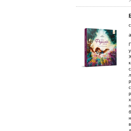
У
с
а
П
у
Х
к
с
л
р
с
р
х
г
б
н
в
д