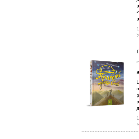
в
<
в
1
У
с
а
Ц
о
р
р
д
1
У