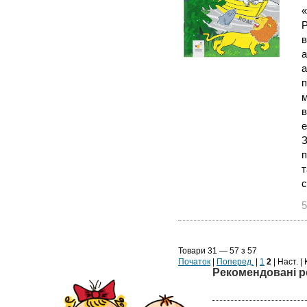
«
Р
в
а
а
п
м
в
е
З
п
т
с
5
Товари 31 — 57 з 57
Початок
|
Поперед.
|
1
2
| Наст. |
Рекомендовані р