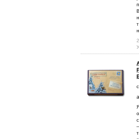
п
В
н
т
н
2
У
с
а
Я
о
с
—
т