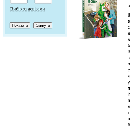
а
Вибір за девізами
Щ
в
с
д
в
б
З
з
о
с
ж
у
п
і
п
л
т
в
б