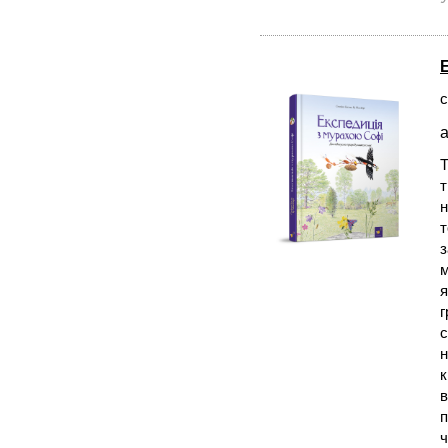
с
а
Т
т
н
т
з
м
я
г
с
н
к
в
п
ч