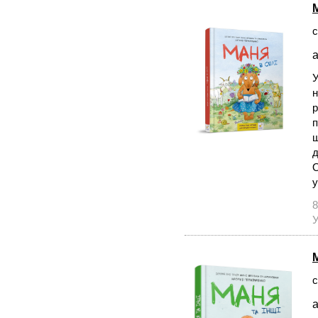
с
а
У
н
р
п
щ
д
О
у
8
У
с
а