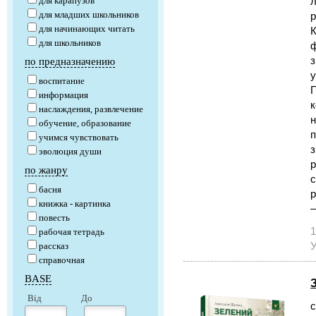
для карапузов
л
для младших школьников
р
для начинающих читать
К
для школьников
ф
з
по предназначению
у
воспитание
П
информация
к
наслаждения, развлечение
н
обучение, образование
п
учимся чувствовать
з
эволюция души
р
по жанру
с
басня
р
книжка - картинка
—
повесть
1
рабочая тетрадь
У
рассказ
справочная
BASE
Від
До
с