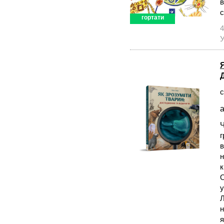
в
с
гортати
4
У
с
а
Ч
г
в
н
к
О
у
Л
н
я