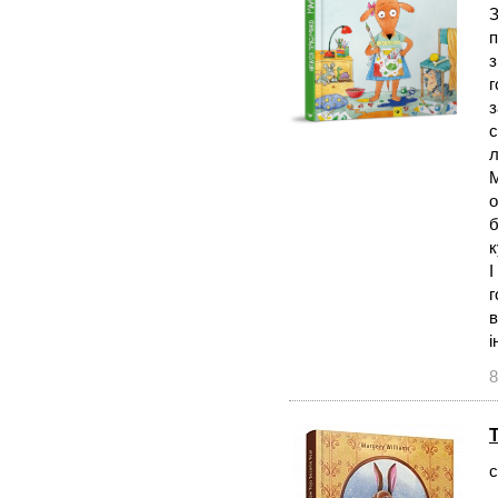
З
п
з
г
з
с
л
М
о
б
к
І
г
в
і
8
с