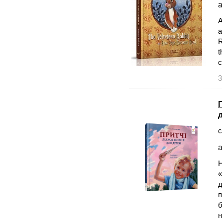
а
A
a
R
t
c
3
с
а
Н
«
д
п
б
н