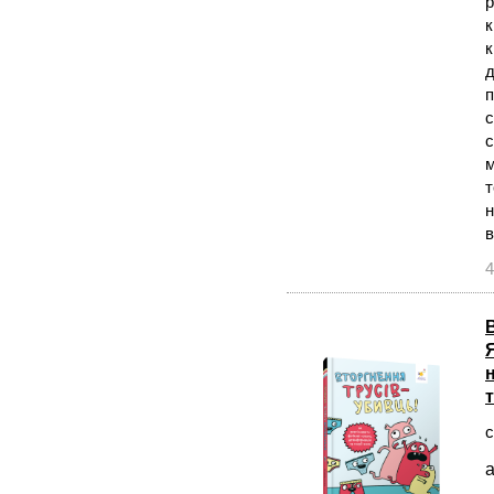
р
к
к
д
п
с
с
м
т
н
в
4
с
а