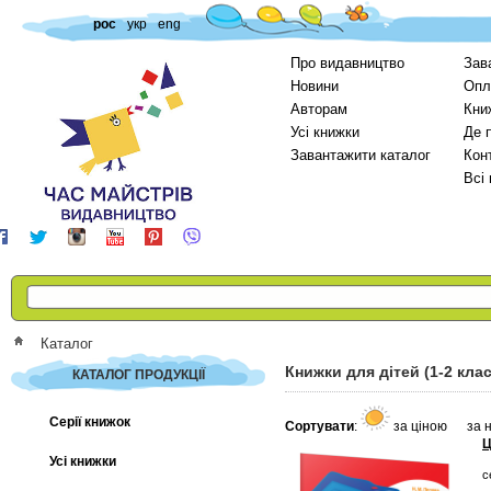
рос
укр
eng
Про видавництво
Зав
Новини
Опл
Авторам
Кни
Усі книжки
Де 
Завантажити каталог
Кон
Всі
Каталог
Книжки для дітей (1-2 кла
КАТАЛОГ ПРОДУКЦІЇ
Серії книжок
Сортувати
:
за ціною
за 
Ц
Усі книжки
с