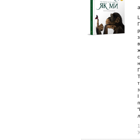
а
Ц
П
р
з
в
ж
с
н
П
Т
т
з
І
п
“
л
1
У