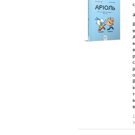
с
а
В
в
А
м
в
р
с
р
о
В
і
т
м
в
1
У