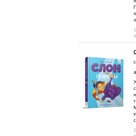
п
П
п
л
1
У
с
а
У
с
н
т
М
к
с
1