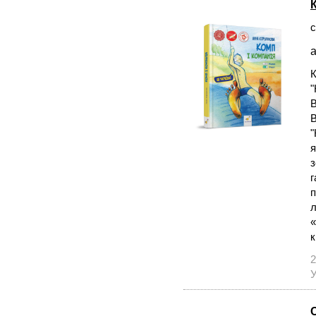
с
а
К
"
В
В
"
я
з
г
п
л
«
к
2
У