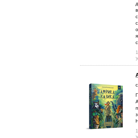
д
в
с
с
о
я
с
1
У
с
Г
А
п
з
Н
1
У