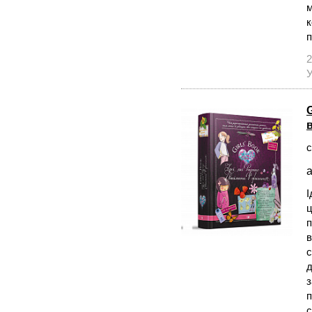
м
к
п
2
У
G
с
а
І
ц
п
в
с
д
з
п
с