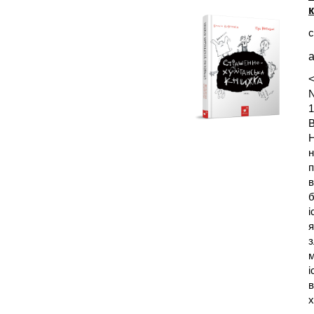
с
а
<
N
1
В
Н
н
п
в
б
і
я
з
м
і
в
х