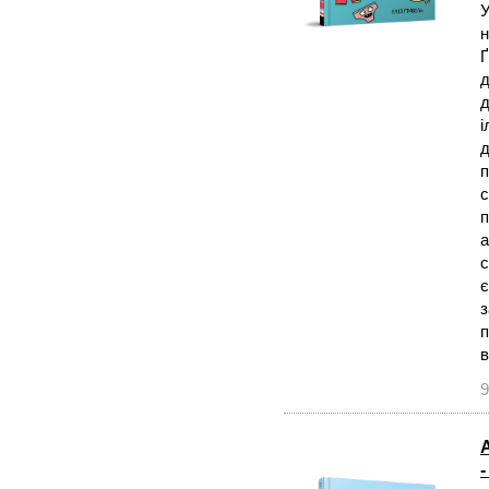
У
н
Ґ
д
д
і
д
п
с
п
а
с
є
з
п
в
9