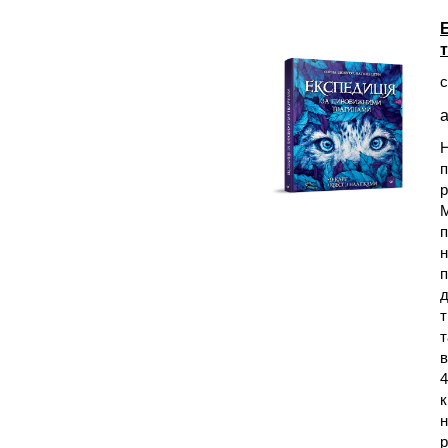
с
а
Н
п
р
М
п
н
п
д
т
т
в
4
к
н