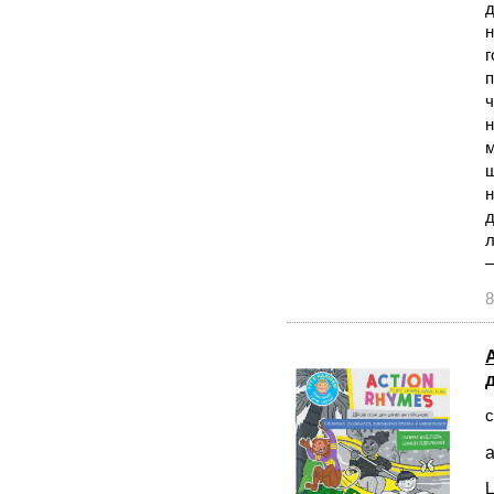
д
н
г
п
ч
н
м
щ
н
д
л
—
8
A
с
а
Ц