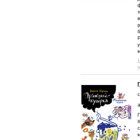
ф
з
в
р
б
Р
у
м
1
У
с
а
І
с