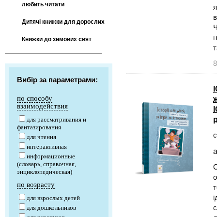
любить читати
я
в
Дитячі книжки для дорослих
Ч
н
Книжки до зимових свят
т
8
Вибір за параметрами:
І
по способу
взаимодействия
для рассматривания и
фантазирования
с
для чтения
интерактивная
а
информационные
(словарь, справочная,
О
энциклопедическая)
о
по возрасту
т
і
для взрослых детей
с
для дошкольников