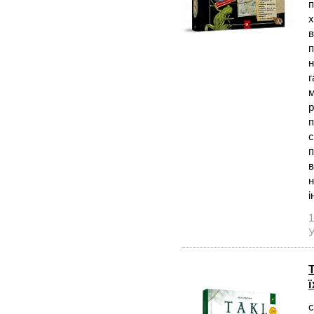
п
х
в
п
н
г
м
р
п
с
п
в
н
і
1
У
Т
с