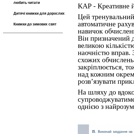
любить читати
КАР - Креативне 
Дитячі книжки для дорослих
Цей тренувальний
автоматичне раху
Книжки до зимових свят
навичок обчислен
Він призначений д
великою кількістю
наочністю вправ.
схожих обчислень 
закріплюється, то
над кожним окрем
розв’язувати при
На шляху до вдок
супроводжуватиме
однією з найрозу