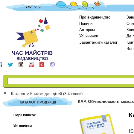
укр
eng
Про видавництво
Зав
Новини
Опл
Авторам
Кни
Усі книжки
Де 
Завантажити каталог
Кон
Всі
Каталог
>
Книжки для дітей (3-4 класи)
КАР. Обчислюємо в межах
КАТАЛОГ ПРОДУКЦІЇ
К
Серії книжок
Усі книжки
I