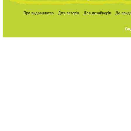
Про видавництво
Для авторів
Для дизайнерів
Де прид
Ви