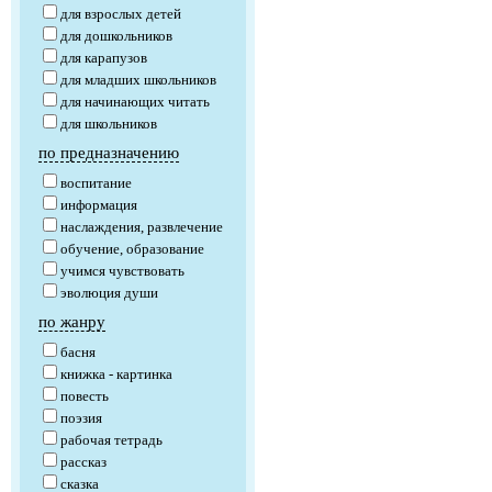
для взрослых детей
для дошкольников
для карапузов
для младших школьников
для начинающих читать
для школьников
по предназначению
воспитание
информация
наслаждения, развлечение
обучение, образование
учимся чувствовать
эволюция души
по жанру
басня
книжка - картинка
повесть
поэзия
рабочая тетрадь
рассказ
сказка