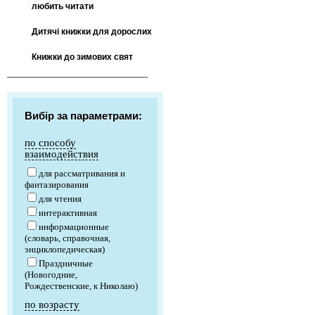
любить читати
Дитячі книжки для дорослих
Книжки до зимових свят
Вибір за параметрами:
по способу
взаимодействия
для рассматривания и
фантазирования
для чтения
интерактивная
информационные
(словарь, справочная,
энциклопедическая)
Праздничные
(Новогодние,
Рождественские, к Николаю)
по возрасту