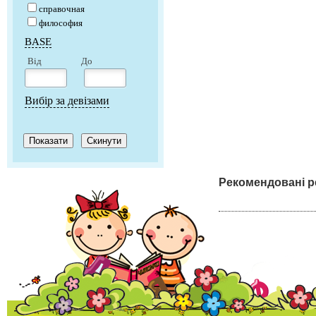
справочная
философия
BASE
Від
До
Вибір за девізами
Рекомендовані р