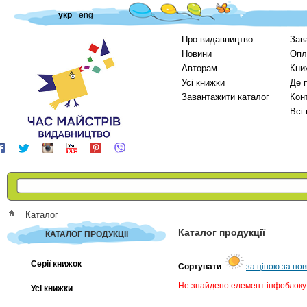
укр
eng
Про видавництво
Зав
Новини
Опл
Авторам
Кни
Усі книжки
Де 
Завантажити каталог
Кон
Всі
Каталог
Каталог продукції
КАТАЛОГ ПРОДУКЦІЇ
Серії книжок
Сортувати
:
за ціною
за но
Не знайдено елемент інфоблоку
Усі книжки