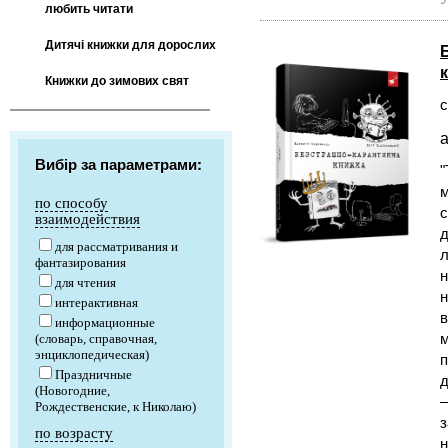
любить читати
Дитячі книжки для дорослих
Книжки до зимових свят
с
а
Вибір за параметрами:
"
м
по способу
с
взаимодействия
д
для рассматривания и
л
фантазирования
н
для чтения
н
интерактивная
в
информационные
м
(словарь, справочная,
энциклопедическая)
п
Праздничные
д
(Новогодние,
—
Рождественские, к Николаю)
з
по возрасту
н