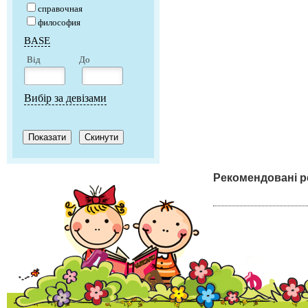
справочная
философия
BASE
Від
До
Вибір за девізами
Рекомендовані р