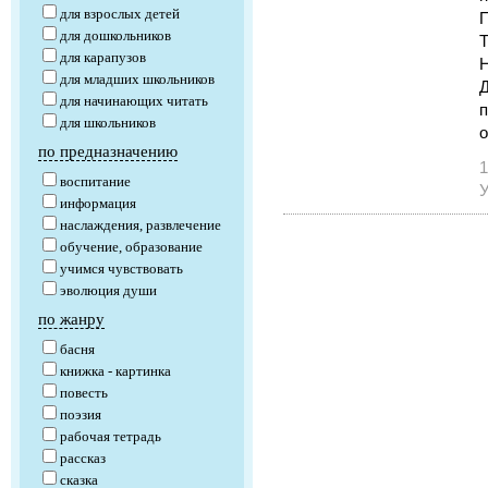
для взрослых детей
для дошкольников
Т
для карапузов
Н
для младших школьников
Д
для начинающих читать
п
для школьников
о
по предназначению
1
воспитание
У
информация
наслаждения, развлечение
обучение, образование
учимся чувствовать
эволюция души
по жанру
басня
книжка - картинка
повесть
поэзия
рабочая тетрадь
рассказ
сказка