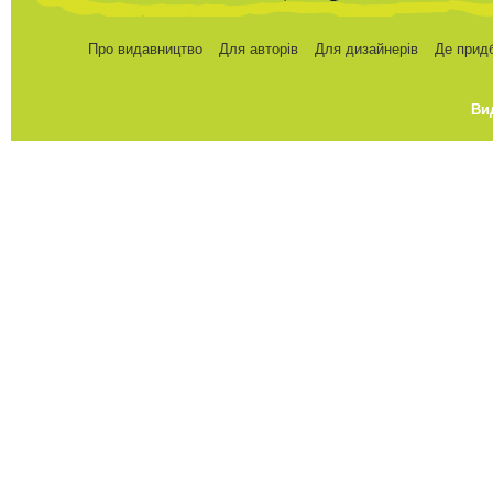
Про видавництво
Для авторів
Для дизайнерів
Де прид
Ви