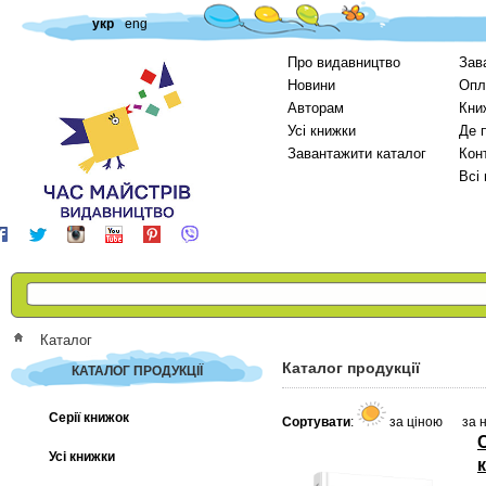
укр
eng
Про видавництво
Зав
Новини
Опл
Авторам
Кни
Усі книжки
Де 
Завантажити каталог
Кон
Всі
Каталог
Каталог продукції
КАТАЛОГ ПРОДУКЦІЇ
Серії книжок
Сортувати
:
за ціною
за 
Усі книжки