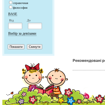
справочная
философия
BASE
Від
До
Вибір за девізами
Рекомендовані р