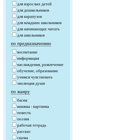
для взрослых детей
для дошкольников
для карапузов
для младших школьников
для начинающих читать
для школьников
по предназначению
воспитание
информация
наслаждения, развлечение
обучение, образование
учимся чувствовать
эволюция души
по жанру
басня
книжка - картинка
повесть
поэзия
рабочая тетрадь
рассказ
сказка