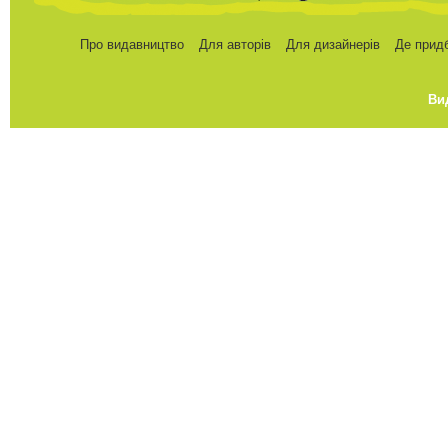
Про видавництво
Для авторів
Для дизайнерів
Де прид
Ви