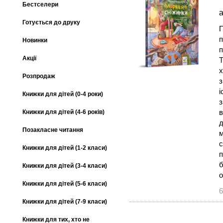
Бестселери
а
Готується до друку
П
п
Новинки
п
Акції
Т
х
Розпродаж
з
і
Книжки для дітей (0-4 роки)
з
в
Книжки для дітей (4-6 років)
д
Позакласне читання
м
с
Книжки для дітей (1-2 класи)
п
б
Книжки для дітей (3-4 класи)
о
Книжки для дітей (5-6 класи)
6
Книжки для дітей (7-9 класи)
Книжки для тих, хто не