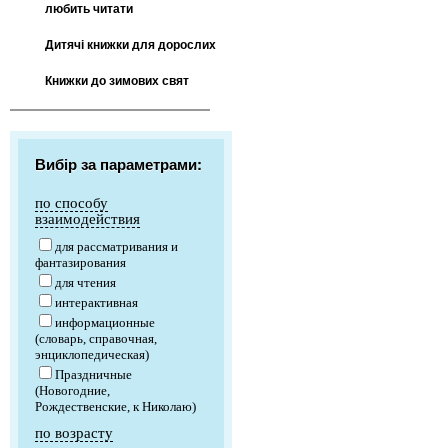
любить читати
Дитячі книжки для дорослих
Книжки до зимових свят
Вибір за параметрами:
по способу
взаимодействия
для рассматривания и
фантазирования
для чтения
интерактивная
информационные
(словарь, справочная,
энциклопедическая)
Праздничные
(Новогодние,
Рождественские, к Николаю)
по возрасту