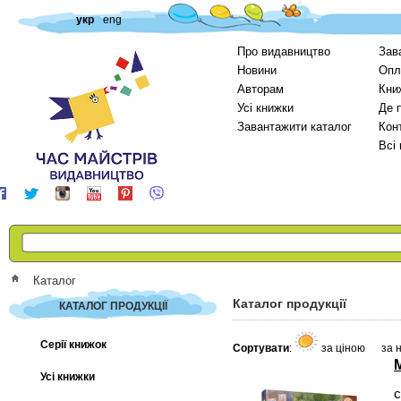
укр
eng
Про видавництво
Зав
Новини
Опл
Авторам
Кни
Усі книжки
Де 
Завантажити каталог
Кон
Всі
Каталог
Каталог продукції
КАТАЛОГ ПРОДУКЦІЇ
Серії книжок
Сортувати
:
за ціною
за 
Усі книжки
с