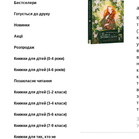
Бестселери
а
Готується до друку
К
т
Новинки
(
Акції
к
у
Розпродаж
в
в
Книжки для дітей (0-4 роки)
н
к
Книжки для дітей (4-6 років)
к
Позакласне читання
т
в
Книжки для дітей (1-2 класи)
з
т
Книжки для дітей (3-4 класи)
т
Книжки для дітей (5-6 класи)
3
У
Книжки для дітей (7-9 класи)
Книжки для тих, хто не