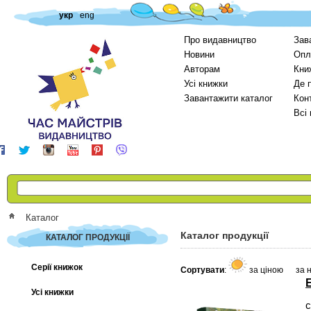
укр
eng
Про видавництво
Зав
Новини
Опл
Авторам
Кни
Усі книжки
Де 
Завантажити каталог
Кон
Всі
Каталог
Каталог продукції
КАТАЛОГ ПРОДУКЦІЇ
Серії книжок
Сортувати
:
за ціною
за 
Усі книжки
с