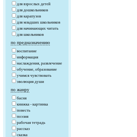
для взрослых детей
для дошкольников
для карапузов
для младших школьников
для начинающих читать
для школьников
по предназначению
воспитание
информация
наслаждения, развлечение
обучение, образование
учимся чувствовать
эволюция души
по жанру
басня
книжка - картинка
повесть
поэзия
рабочая тетрадь
рассказ
сказка