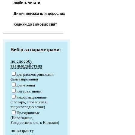
любить читати
Дитячі книжки для дорослих
Книжки до зимових свят
Вибір за параметрами:
по способу
взаимодействия
для рассматривания и
фантазирования
для чтения
интерактивная
информационные
(словарь, справочная,
энциклопедическая)
Праздничные
(Новогодние,
Рождественские, к Николаю)
по возрасту