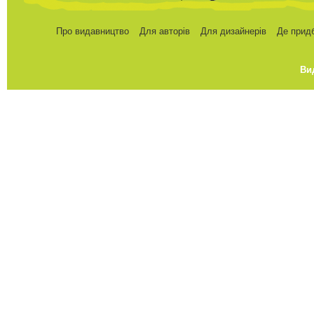
Про видавництво
Для авторів
Для дизайнерів
Де прид
Ви