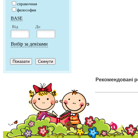
справочная
философия
BASE
Від
До
Вибір за девізами
Рекомендовані р