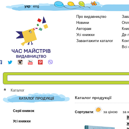
укр
eng
Про видавництво
Зав
Новини
Опл
Авторам
Кни
Усі книжки
Де 
Завантажити каталог
Кон
Всі
Каталог
Каталог продукції
КАТАЛОГ ПРОДУКЦІЇ
Серії книжок
Сортувати
:
за ціною
за 
І
Усі книжки