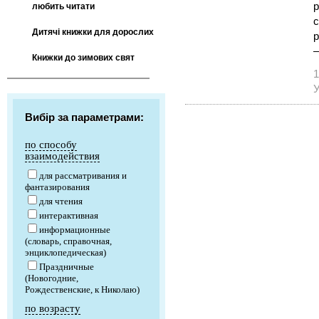
р
любить читати
с
Дитячі книжки для дорослих
р
—
Книжки до зимових свят
1
У
Вибір за параметрами:
по способу
взаимодействия
для рассматривания и
фантазирования
для чтения
интерактивная
информационные
(словарь, справочная,
энциклопедическая)
Праздничные
(Новогодние,
Рождественские, к Николаю)
по возрасту