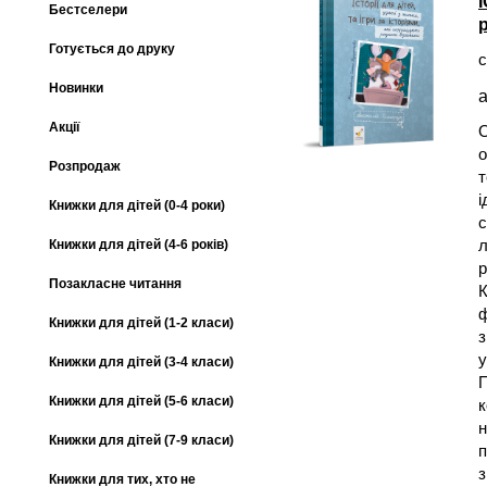
Бестселери
Готується до друку
с
Новинки
а
Акції
О
о
Розпродаж
т
і
Книжки для дітей (0-4 роки)
с
л
Книжки для дітей (4-6 років)
р
Позакласне читання
К
ф
Книжки для дітей (1-2 класи)
з
у
Книжки для дітей (3-4 класи)
П
Книжки для дітей (5-6 класи)
к
н
Книжки для дітей (7-9 класи)
п
з
Книжки для тих, хто не