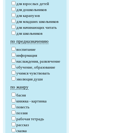
для взрослых детей
для дошкольников
для карапузов
для младших школьников
для начинающих читать
для школьников
по предназначению
воспитание
информация
наслаждения, развлечение
обучение, образование
учимся чувствовать
эволюция души
по жанру
басня
книжка - картинка
повесть
поэзия
рабочая тетрадь
рассказ
сказка