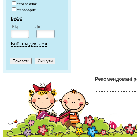
справочная
философия
BASE
Від
До
Вибір за девізами
Рекомендовані р