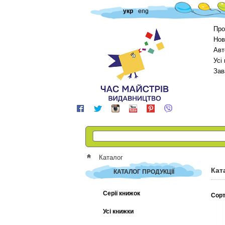
укр
eng
Про
Нов
Авт
Усі
Зав
Каталог
Кат
КАТАЛОГ ПРОДУКЦІЇ
Серії книжок
Сорт
Усі книжки