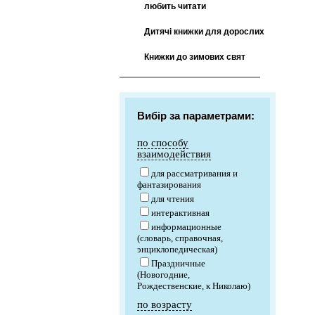
любить читати
Дитячі книжки для дорослих
Книжки до зимових свят
Вибір за параметрами:
по способу
взаимодействия
для рассматривания и
фантазирования
для чтения
интерактивная
информационные
(словарь, справочная,
энциклопедическая)
Праздничные
(Новогодние,
Рождественские, к Николаю)
по возрасту