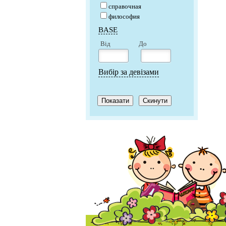
справочная
философия
BASE
Від
До
Вибір за девізами