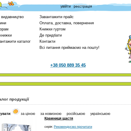
увійти
реєстрація
 видавництво
Завантажити прайс
ини
Оплата, доставка, повернення
орам
Книжки гуртом
 книжки
Де придбати
антажити каталог
Контакти
Всі питання приймаємо на пошту!
+38 050 889 35 45
алог продукції
увати
:
за ціною
за новизною
російською
українською
Крамниця щастя
серія:
Рекомендуємо прочитати