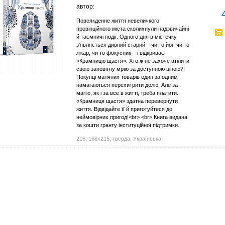
автор:
Повсякденне життя невеличкого
провінційного міста сколихнули надзвичайні
й таємничі події. Одного дня в містечку
з’являється дивний старий – чи то йог, чи то
лікар, чи то фокусник – і відкриває
«Крамницю щастя». Хто ж не захоче втілити
свою заповітну мрію за доступною ціною?!
Покупці магічних товарів один за одним
намагаються перехитрити долю. Але за
магію, як і за все в житті, треба платити.
«Крамниця щастя» здатна перевернути
життя. Відвідайте її й приготуйтеся до
неймовірних пригод!<br> <br> Книга видана
за кошти гранту інституційної підтримки.
216, 168х215, тверда, Українська,