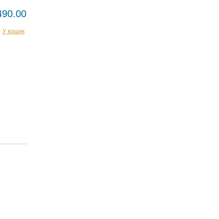
490.00
У кошик