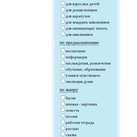
для взрослых детей
для дошкольников
для карапузов
для младших школьников
для начинающих читать
для школьников
по предназначению
воспитание
информация
наслаждения, развлечение
обучение, образование
учимся чувствовать
эволюция души
по жанру
басня
книжка - картинка
повесть
поэзия
рабочая тетрадь
рассказ
сказка