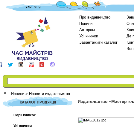
укр
eng
Про видавництво
Зав
Новини
Опл
Авторам
Кни
Усі книжки
Де 
Завантажити каталог
Кон
Всі
Новини
>
Новости издательства
Издательство «Мастер-кл
КАТАЛОГ ПРОДУКЦІЇ
Серії книжок
Усі книжки