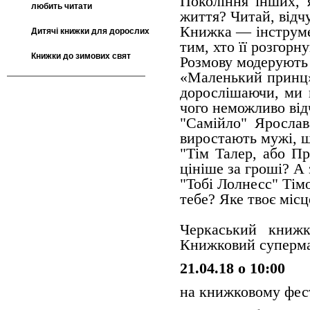
Покоління інших, я
любить читати
життя? Читай, відчу
Книжка — інструме
Дитячі книжки для дорослих
тим, хто її розгорну
Книжки до зимових свят
Розмову модерують
«Маленький принц»
дорослішаючи, ми 
чого неможливо від
"Самійло" Ярослав
виростають мужі, щ
"Тім Талер, або 
цініше за гроші? А 
"Тобі Лолнесс" Тім
тебе? Яке твоє місц
Черкаський книжк
Книжковий суперма
21.04.18 о 10:00
на книжковому фес