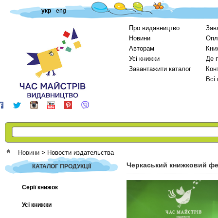
укр
eng
Про видавництво
Зав
Новини
Опл
Авторам
Кни
Усі книжки
Де 
Завантажити каталог
Кон
Всі
Новини
>
Новости издательства
Черкаський книжковий фе
КАТАЛОГ ПРОДУКЦІЇ
Серії книжок
Усі книжки