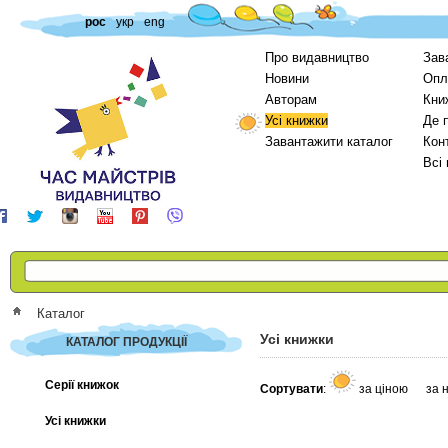
рос
укр
eng
Про видавництво
Зав
Новини
Опл
Авторам
Кни
Усі книжки
Де 
Завантажити каталог
Кон
Всі
Каталог
Усі книжки
КАТАЛОГ ПРОДУКЦІЇ
Серії книжок
Сортувати
:
за ціною
за 
Усі книжки