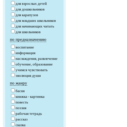
для взрослых детей
для дошкольников
для карапузов
для младших школьников
для начинающих читать
для школьников
по предназначению
воспитание
информация
наслаждения, развлечение
обучение, образование
учимся чувствовать
эволюция души
по жанру
басня
книжка - картинка
повесть
поэзия
рабочая тетрадь
рассказ
сказка