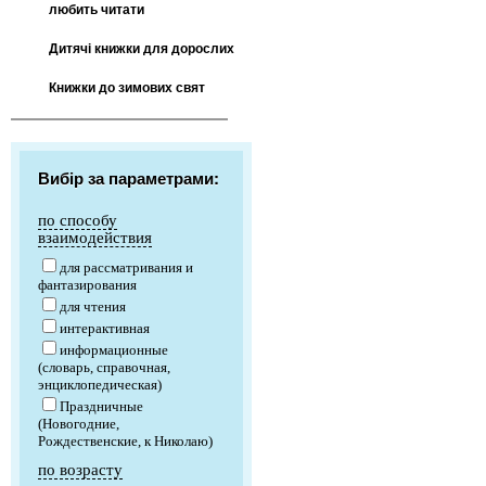
любить читати
Дитячі книжки для дорослих
Книжки до зимових свят
Вибір за параметрами:
по способу
взаимодействия
для рассматривания и
фантазирования
для чтения
интерактивная
информационные
(словарь, справочная,
энциклопедическая)
Праздничные
(Новогодние,
Рождественские, к Николаю)
по возрасту