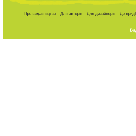
Про видавництво
Для авторів
Для дизайнерів
Де прид
Ви