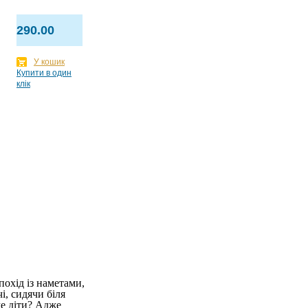
290.00
У кошик
Купити в один
клік
охід із наметами,
і, сидячи біля
же діти? Адже