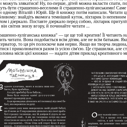
и можуть злякатися! Ну, по-перше, дітей можна вкласти спати, по-
уть бути страшенно-веселими й страшенно-хуліганськими! Саме 
н одному Віталій і Юрій. Ще й книжку потім написали. Читати ц
бливому: знайдіть якомога темніший куток, ліхтарик із непевни
лом і дзеркало. Поставте дзеркало перед собою, ліхтарик притуліт
він світив знизу вгору, й починайте читати ...
рашенно-хуліганська книжка" — це ще той креатив! Її читають нав
ить читати. Вона подобається всім дітям, але не всім батькам. Я
серватор, то ця річ полоскоче вам нерви. Якщо ви творча людина,
ятися і приколюватися разом із усією сім'єю. Це страшилки, але 
 Головна місія цієї книжки — надати дітям приклад креативного 