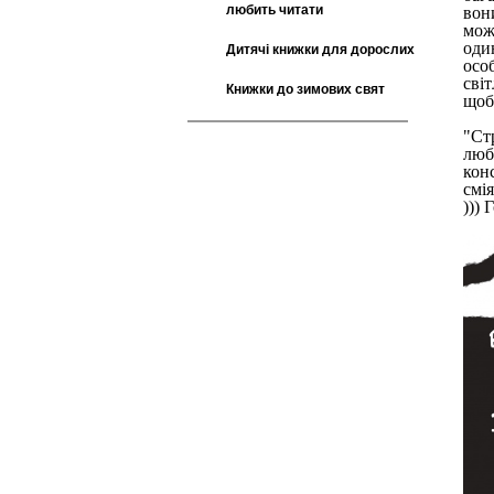
любить читати
вон
мож
оди
Дитячі книжки для дорослих
осо
світ
Книжки до зимових свят
щоб 
"Ст
люб
кон
смі
)))