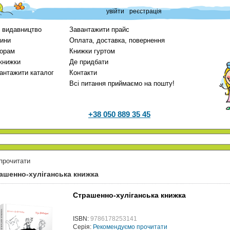
увійти
реєстрація
 видавництво
Завантажити прайс
ини
Оплата, доставка, повернення
орам
Книжки гуртом
 книжки
Де придбати
антажити каталог
Контакти
Всі питання приймаємо на пошту!
+38 050 889 35 45
прочитати
ашенно-хуліганська книжка
Страшенно-хуліганська книжка
ISBN:
9786178253141
Серія:
Рекомендуємо прочитати