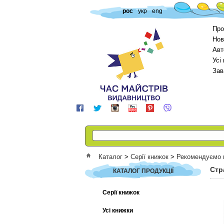
рос
укр
eng
Про
Нов
Авт
Усі
Зав
Каталог
>
Серії книжок
>
Рекомендуємо 
Стр
КАТАЛОГ ПРОДУКЦІЇ
Серії книжок
Усі книжки