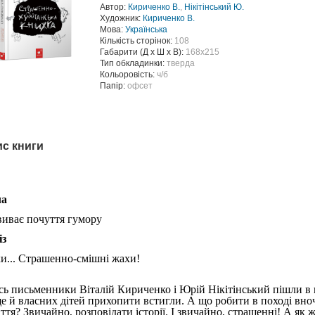
Автор:
Кириченко В.
,
Нікітінський Ю.
Художник:
Кириченко В.
Мова:
Українська
Кількість сторінок:
108
Габарити (Д х Ш х В):
168х215
Тип обкладинки:
тверда
Кольоровість:
ч/б
Папір:
офсет
с книги
ла
виває почуття гумору
із
и... Страшенно-смішні жахи!
сь письменники Віталій Кириченко і Юрій Нікітінський пішли в п
ще й власних дітей прихопити встигли. А що робити в поході вноч
ття? Звичайно, розповідати історії. І звичайно, страшенні! А як 