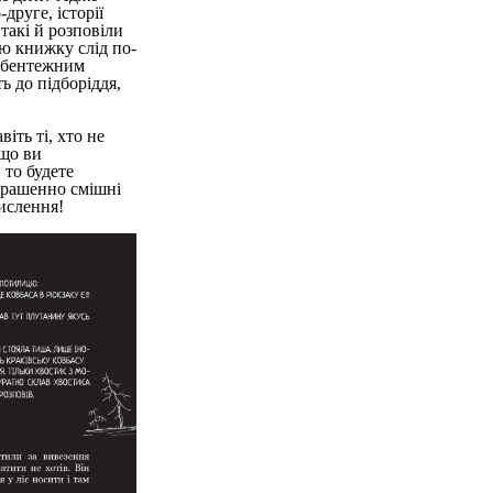
друге, історії
такі й розповіли
ю книжку слід по-
м бентежним
ь до підборіддя,
іть ті, хто не
кщо ви
 то будете
страшенно смішні
мислення!