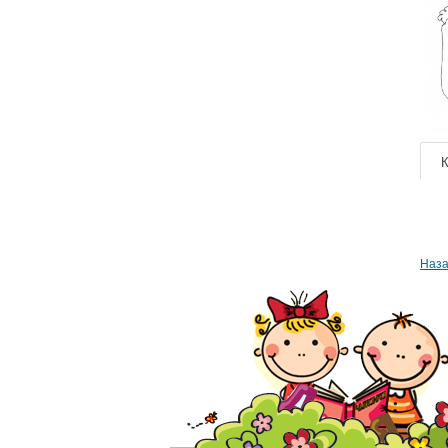
К
Наза