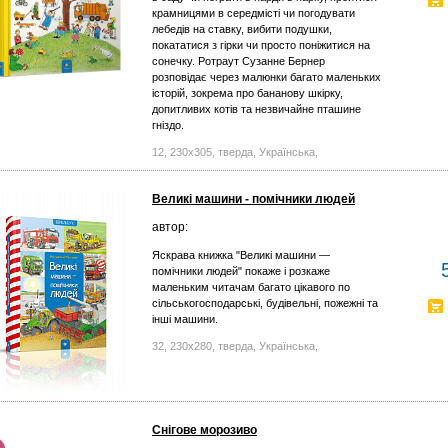
крамницями в середмісті чи погодувати
лебедів на ставку, вибити подушки,
покататися з гірки чи просто поніжитися на
сонечку. Ротраут Сузанне Бернер
розповідає через малюнки багато маленьких
історій, зокрема про бананову шкірку,
допитливих котів та незвичайне пташине
гніздо.
12, 230x305, тверда, Українська,
Великі машини - помічники людей
автор:
Яскрава книжка "Великі машини —
помічники людей" покаже і розкаже
маленьким читачам багато цікавого по
сільськогосподарські, будівельні, пожежні та
інші машини.
32, 230х280, тверда, Українська,
Снігове морозиво