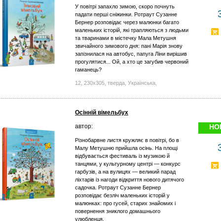
У повітрі запахло зимою, скоро почнуть
падати перші сніжинки. Ротраут Сузанне
Бернер розповідає через малюнки багато
маленьких історій, які трапляються з людьми
та тваринами в містечку Мала Метушня
звичайного зимового дня: пані Марія знову
запізнилася на автобус, папуга Ліни вирішив
прогулятися... Ой, а хто це загубив червоний
гаманець?
12, 230x305, тверда, Українська,
Осінній вімельбух
автор:
НО
Різнобарвне листя кружляє в повітрі, бо в
Малу Метушню прийшла осінь. На площі
відбувається фестиваль із музикою й
танцями, у культурному центрі — конкурс
гарбузів, а на вулицях — великий парад
ліхтарів із нагоди відкриття нового дитячого
садочка. Ротраут Сузанне Бернер
розповідає безліч маленьких історій у
малюнках: про гусей, старих знайомих і
повернення зниклого домашнього
улюбленця.