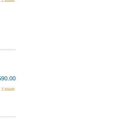
590.00
У кошик