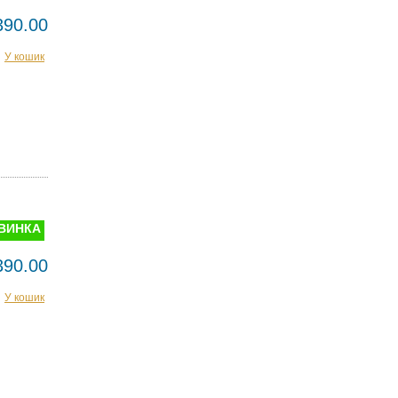
390.00
У кошик
ВИНКА
390.00
У кошик