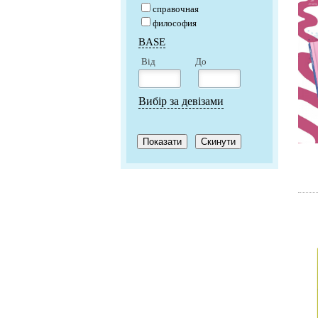
справочная
философия
BASE
Від
До
Вибір за девізами