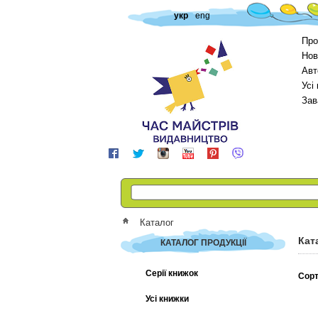
укр
eng
Про
Нов
Авт
Усі
Зав
Каталог
Кат
КАТАЛОГ ПРОДУКЦІЇ
Серії книжок
Сорт
Усі книжки