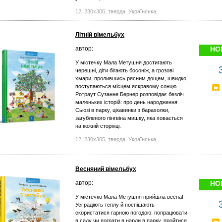
12, 230x305, тверда, Українська,
Літній вімельбух
автор:
НО
У містечку Мала Метушня достигають
черешні, діти бігають босоніж, а грозові
хмари, пролившись рясним дощем, швидко
поступаються місцем яскравому сонцю.
Ротраут Сузанне Бернер розповідає безліч
маленьких історій: про день народження
Сьюзі в парку, цікавинки з барахолки,
загубленого пінгвіна мишку, яка ховається
на кожній сторінці.
12, 230x305, тверда, Українська,
Весняний вімельбух
автор:
НО
У містечко Мала Метушня прийшла весна!
Усі радіють теплу й поспішають
скористатися гарною погодою: попрацювати
в саду чи пограти в нарди в парку, пройтися