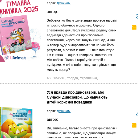
серія:
Діточкам
автор:
Зебренятко Леслі хоче знати про все на світі
й просто обожнює морозиво. Одного
спекотного дня Леслі зустрічає родину білих
ведмедів і дізнається про глобальне
потепління, через яке тануть сніг і лід. А що
ж тепер буде з морозивом? Чи не час його
рятувати, а разом із ним — і всю планету?
Ця книжка — одна з чотирьох, пов’язаних
між собою. Головні герої усіх історій є
сусідами. А які в тебе стосунки з дітьми, що
живуть поряд?
48, 205х240, тверда, Українська,
Уся правда про динозаврів, або
Сучасні динозаври, що навчають
дітей корисної поведінки
серія:
Діточкам
автор:
Ви, звичайно, багато знаєте про динозаврів і,
звичайно, не повірите, що динозаври можуть
жити у наш час. Але, будь ласка, не