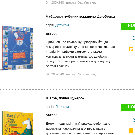
64, 205х240, тверда, Українська,
Чубарики-чубчики комарика Дзюбрика
НО
серія:
Діточкам
автор:
Прийшов час комарику Дзюбрику йти до
комариного садочку. Але він не хоче! Які такі
«чарівні» прийоми застосують мама-
комариха та вихователька, що Дзюбрик і
незчується, як проситиметься до садочку,
бо там класно?
64, 205х240, тверда, Українська,
Шафа, повна цукерок
НО
серія:
Діточкам
автор:
Джем — єдиноріг, який вважає себе надто
дорослим і серйозним для веселощів з
друзями, тому весь час самотньо проводить