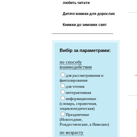
любить читати
Дитячі книжки для дорослих
Книжки до зимових свят
Вибір за параметрами:
по способу
взаимодействия
для рассматривания и
фантазирования
для чтения
интерактивная
информационные
(словарь, справочная,
энциклопедическая)
Праздничные
(Новогодние,
Рождественские, к Николаю)
по возрасту