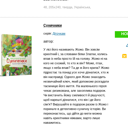
48, 205х240, тверда, Українська,
Суничники
НО
серія:
Діточкам
автор:
У лісі його називають Жожо. Він зовсім
крихітний і, за словами білки Златки, колись
впав із неба просто їй на голову. Жожо ні на
кого не схожий, то хто ж він? Може, птах,
якщо з неба впав? Та де ж його крила? Жожо
підростає та понад усе хоче дізнатися, хто ж
він насправді. Одного дня Жожо знаходить
незвичайний ключ, який допоможе розгадати
таємницю його життя. На маленького героя
чекає ризикована, але захоплива подорож.
Чи вистачить йому сміливості й рішучості,
щоб нарешті дізнатися, хто він і де його
сім’я? Вирушайте в подорож разом із Жожо і
пориньте в детективно-суничну історію. Ви
переконаєтесь, що дійти до мети можна
навіть крихітними ніжками, варто лише
наважитись.