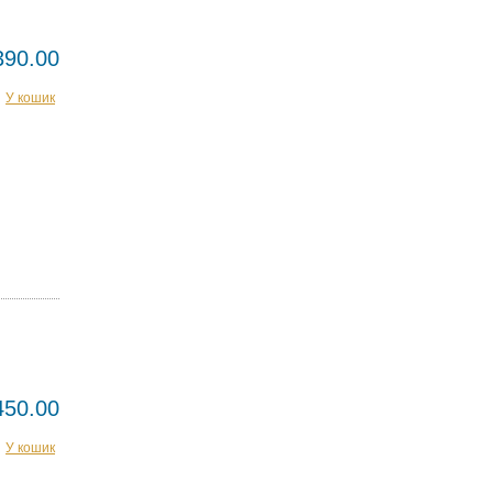
390.00
У кошик
450.00
У кошик