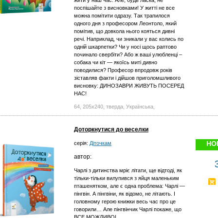
поспішайте з висновками! У житті не все
можна помітити одразу. Так трапилося
одного дня з професором Леонтоло, який
помітив, що довкола нього кояться дивні
речі. Наприклад, чи зникали у вас колись по
одній шкарпетки? Чи у носі щось раптово
починало свербіти? Або ж ваші улюбленці –
собака чи кіт — якоїсь миті дивно
поводилися? Професор впродовж років
зіставляв факти і дійшов приголомшливого
висновку: ДИНОЗАВРИ ЖИВУТЬ ПОСЕРЕД
НАС!
64, 205х240, тверда, Українська,
Доторкнутися до веселки
НО
серія:
Діточкам
автор:
Чарлі з дитинства мріє літати, ще відтоді, як
тільки-тільки вилупився з яйця маленьким
пташенятком, але є одна проблема: Чарлі —
пінгвін. А пінгвіни, як відомо, не літають. І
головному герою книжки весь час про це
говорили… Але пінгвінчик Чарлі покаже, що
ВСЕ МОЖЛИВО!