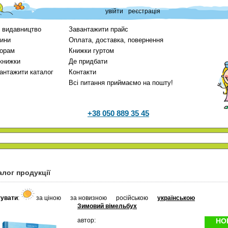
увійти
реєстрація
 видавництво
Завантажити прайс
ини
Оплата, доставка, повернення
орам
Книжки гуртом
 книжки
Де придбати
антажити каталог
Контакти
Всі питання приймаємо на пошту!
+38 050 889 35 45
алог продукції
увати
:
за ціною
за новизною
російською
українською
Зимовий вімельбух
автор:
НО