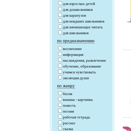
для взрослых детей
для дошкольников
для карапузов
для младших школьников
для начинающих читать
для школьников
по предназначению
воспитание
информация
наслаждения, развлечение
обучение, образование
учимся чувствовать
эволюция души
по жанру
басня
книжка - картинка
повесть
поэзия
рабочая тетрадь
рассказ
сказка