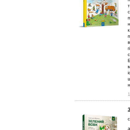
т
с
п
н
к
п
в
г
с
Б
м
і
ш
н
1
с
а