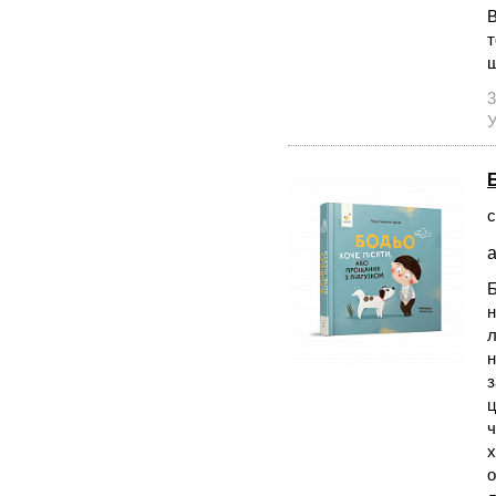
В
т
3
У
с
а
н
л
н
з
ц
ч
х
о