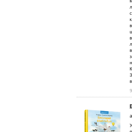
м
с
к
в
ш
в
л
в
з
н
К
3
в
9
а
У
п