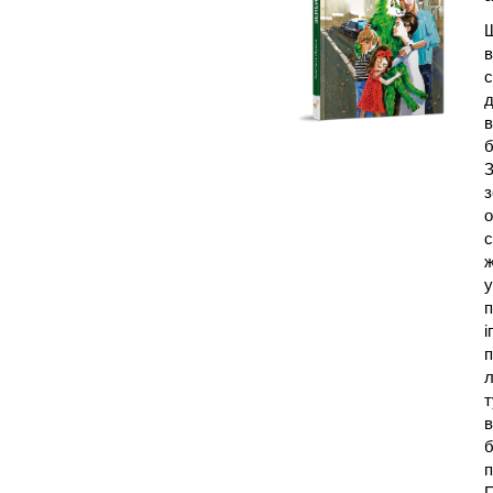
Щ
в
с
д
в
б
З
з
о
с
ж
у
п
і
п
л
т
в
б
п
П