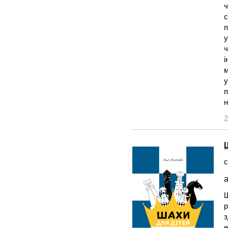
ч
с
п
у
ч
i
м
у
п
н
2
с
а
Ш
р
з
е