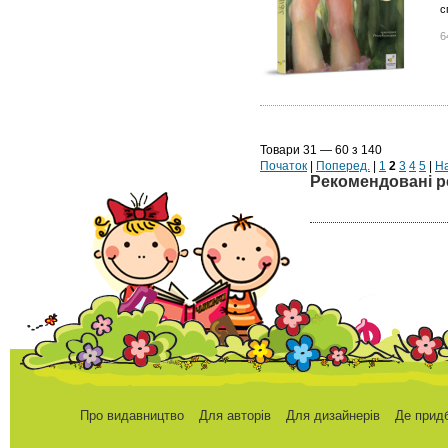
с
6
Товари 31 — 60 з 140
Початок
|
Поперед.
|
1
2
3
4
5
|
На
Рекомендовані р
Про видавництво
Для авторів
Для дизайнерів
Де прид