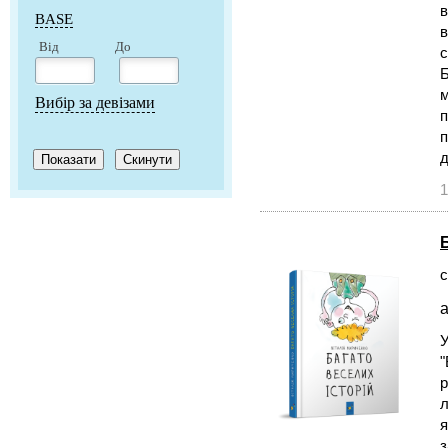
в
BASE
в
Від
До
с
Б
м
Вибір за девізами
п
п
1
с
а
У
"
р
л
я
з