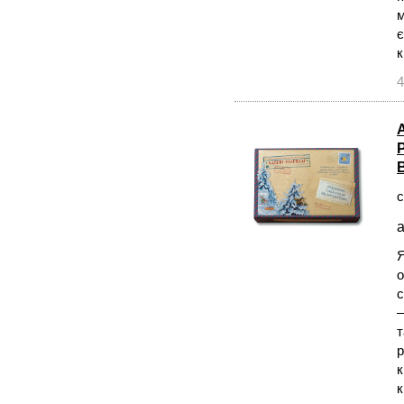
м
є
к
4
с
а
Я
о
с
—
т
р
к
к