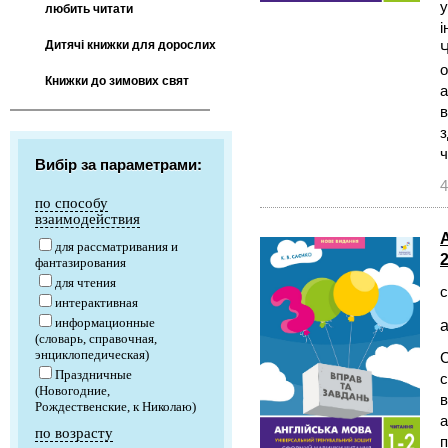
у
любить читати
і
Дитячі книжки для дорослих
Ч
о
Книжки до зимових свят
а
в
з
ч
Вибір за параметрами:
4
по способу
взаимодействия
для рассматривания и
2
фантазирования
для чтения
с
интерактивная
информационные
а
(словарь, справочная,
энциклопедическая)
С
Праздничные
с
(Новогодние,
в
Рождественские, к Николаю)
а
по возрасту
п