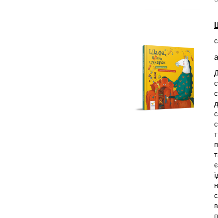
с
а
Д
с
с
д
с
с
т
п
т
є
ї
н
с
в
п