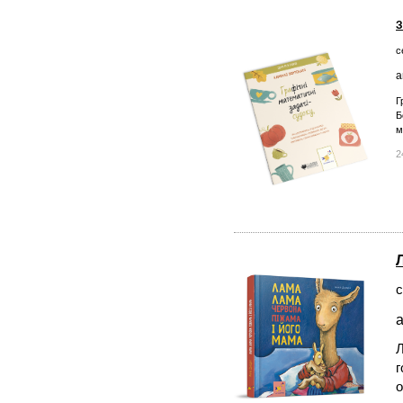
З
с
а
Г
Б
м
2
с
а
Л
г
о