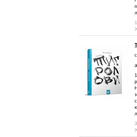
п
л
1
У
с
а
1
р
Н
з
с
ю
л
3
У