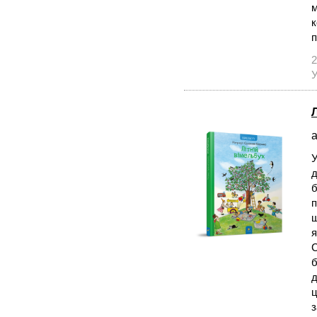
м
к
п
2
У
а
У
д
б
ш
я
С
б
д
ц
з