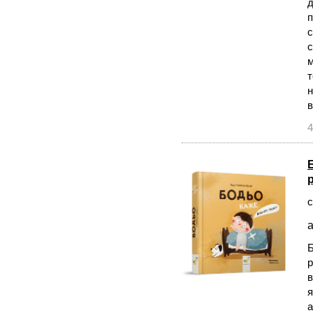
д
п
с
с
м
т
н
в
4
с
а
Б
р
в
я
а