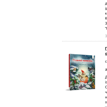
д
і
к
К
3
“
3
с
а
Д
і
С
ч
н
г