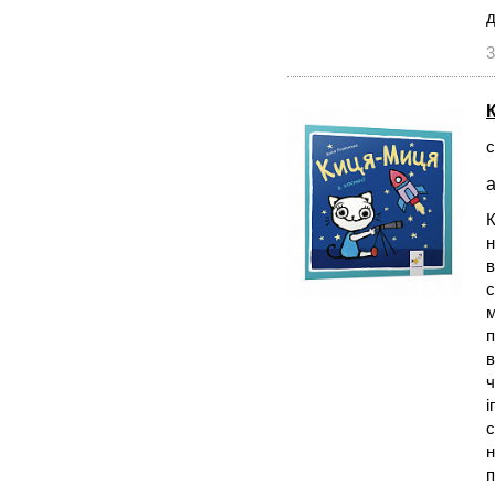
д
3
с
а
К
н
в
с
м
п
в
ч
і
с
н