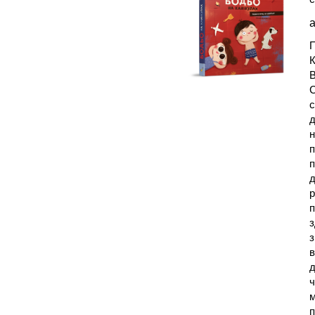
а
С
с
д
н
п
п
д
р
п
з
з
в
д
ч
м
п