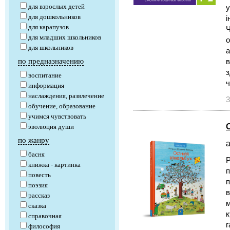
для взрослых детей
у
для дошкольников
і
для карапузов
Ч
для младших школьников
о
для школьников
а
по предназначению
в
з
воспитание
ч
информация
наслаждения, развлечение
3
обучение, образование
учимся чувствовать
эволюция души
по жанру
а
басня
Р
книжка - картинка
п
повесть
п
поэзия
в
рассказ
м
сказка
к
справочная
г
философия