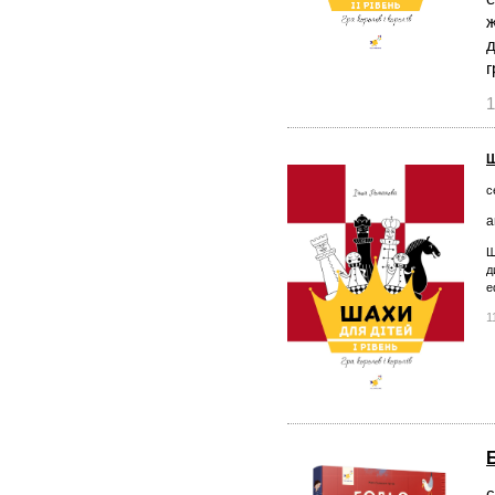
ж
д
г
1
Ш
с
а
Ш
д
е
1
с