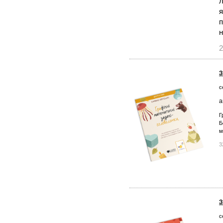
л
я
п
н
2
З
с
а
Г
Б
м
3
З
с