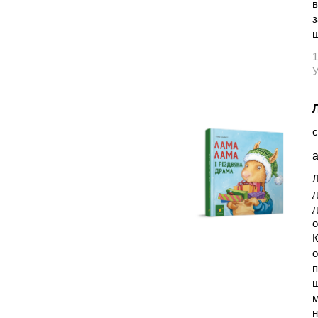
в
з
щ
1
У
с
а
Л
д
д
о
К
о
п
щ
м
н