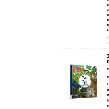
н
д
в
в
в
і
2
У
с
а
Ч
п
п
і
п