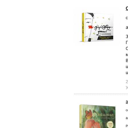
с
а
З
Г
О
м
В
ш
ш
2
У
З
с
а
Р