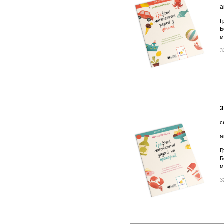
а
Г
Б
м
3
З
с
а
Г
Б
м
3