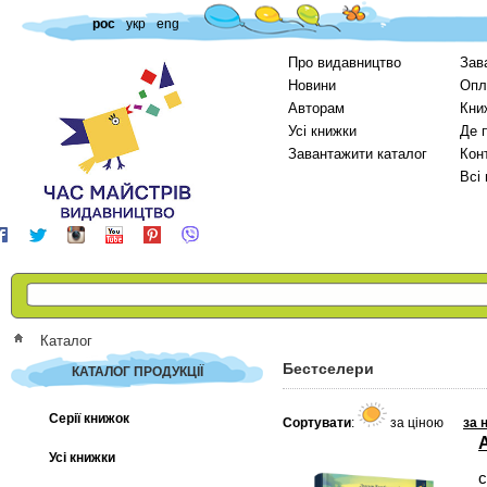
рос
укр
eng
Про видавництво
Зав
Новини
Опл
Авторам
Кни
Усі книжки
Де 
Завантажити каталог
Кон
Всі
Каталог
Бестселери
КАТАЛОГ ПРОДУКЦІЇ
Серії книжок
Сортувати
:
за ціною
за 
Усі книжки
с