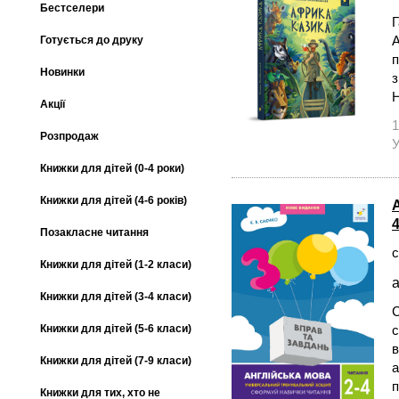
Бестселери
Г
А
Готується до друку
п
Новинки
з
Н
Акції
1
Розпродаж
У
Книжки для дітей (0-4 роки)
Книжки для дітей (4-6 років)
4
Позакласне читання
с
Книжки для дітей (1-2 класи)
а
Книжки для дітей (3-4 класи)
С
Книжки для дітей (5-6 класи)
с
в
Книжки для дітей (7-9 класи)
а
п
Книжки для тих, хто не