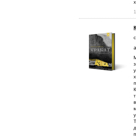
х
1
с
а
М
у
х
п
К
т
в
м
у
Т
д
п