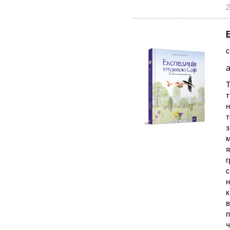
2
с
а
Т
т
н
т
з
м
я
г
с
н
к
в
п
ч