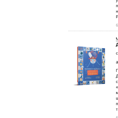
у
п
н
Р
6
с
а
П
Д
с
«
м
щ
п
т
6