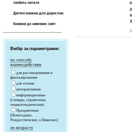
в
любить читати
д
Дитячі книжки для дорослих
Книжки до зимових свят
6
Вибір за параметрами:
по способу
взаимодействия
для рассматривания и
фантазирования
для чтения
интерактивная
информационные
(словарь, справочная,
энциклопедическая)
Праздничные
(Новогодние,
Рождественские, к Николаю)
по возрасту