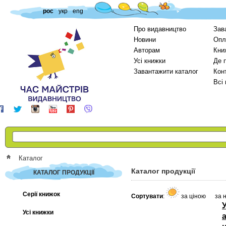
рос
укр
eng
Про видавництво
Зав
Новини
Опл
Авторам
Кни
Усі книжки
Де 
Завантажити каталог
Кон
Всі
Каталог
Каталог продукції
КАТАЛОГ ПРОДУКЦІЇ
Серії книжок
Сортувати
:
за ціною
за 
Усі книжки