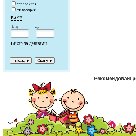
справочная
философия
BASE
Від
До
Вибір за девізами
Рекомендовані р