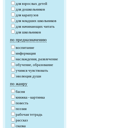
для взрослых детей
для дошкольников
для карапузов
для младших школьников
для начинающих читать
для школьников
по предназначению
воспитание
информация
наслаждения, развлечение
обучение, образование
учимся чувствовать
эволюция души
по жанру
басня
книжка - картинка
повесть
поэзия
рабочая тетрадь
рассказ
сказка