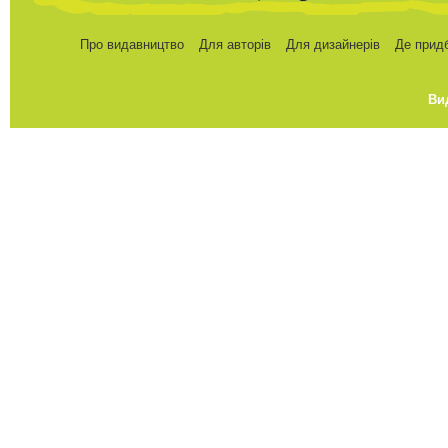
Про видавництво
Для авторів
Для дизайнерів
Де прид
Ви