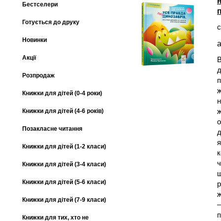
Бестселери
Готується до друку
с
Новинки
а
Акції
В
д
Розпродаж
п
ж
Книжки для дітей (0-4 роки)
н
ж
Книжки для дітей (4-6 років)
о
Позакласне читання
д
я
Книжки для дітей (1-2 класи)
к
ч
Книжки для дітей (3-4 класи)
ш
Книжки для дітей (5-6 класи)
р
ж
Книжки для дітей (7-9 класи)
—
Книжки для тих, хто не