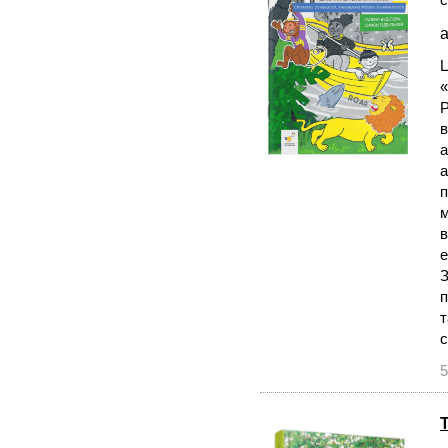
а
Ц
«
Р
в
а
а
п
м
в
е
З
п
т
с
5
Т