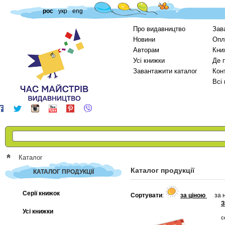
рос
укр
eng
Про видавництво
Зав
Новини
Опл
Авторам
Кни
Усі книжки
Де 
Завантажити каталог
Кон
Всі
Каталог
Каталог продукції
КАТАЛОГ ПРОДУКЦІЇ
Серії книжок
Сортувати
:
за ціною
за 
З
Усі книжки
с