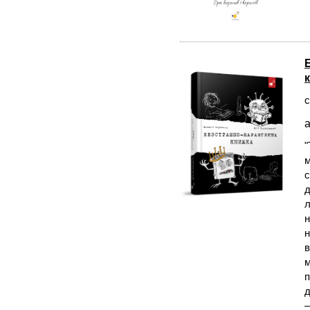
с
а
"
м
с
д
л
н
н
в
м
п
д
—