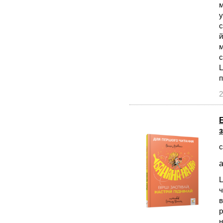
м
у
с
й
м
с
Ц
п
2
с
а
Ц
ч
в
р
н