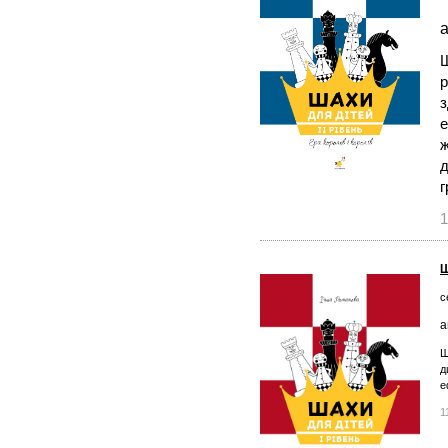
а
Ш
р
з
е
ж
д
г
1
Ш
с
а
Ш
д
е
1