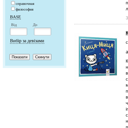
п
справочная
л
философия
BASE
3
Від
До
Вибір за девізами
с
а
К
н
в
с
м
п
в
ч
і
с
н