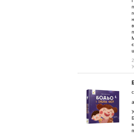
П
п
г
н
в
п
М
є
щ
2
У
с
а
У
Б
м
п