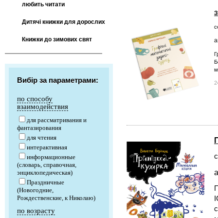
любить читати
З
Дитячі книжки для дорослих
с
Книжки до зимових свят
а
Г
Б
м
Вибір за параметрами:
2
по способу
взаимодействия
для рассматривания и
фантазирования
для чтения
интерактивная
с
информационные
(словарь, справочная,
а
энциклопедическая)
Праздничные
(Новогодние,
Рождественские, к Николаю)
І
с
по возрасту