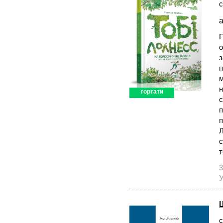
с
а
П
о
з
п
м
н
гортати
с
п
п
Л
с
т
3
У
с