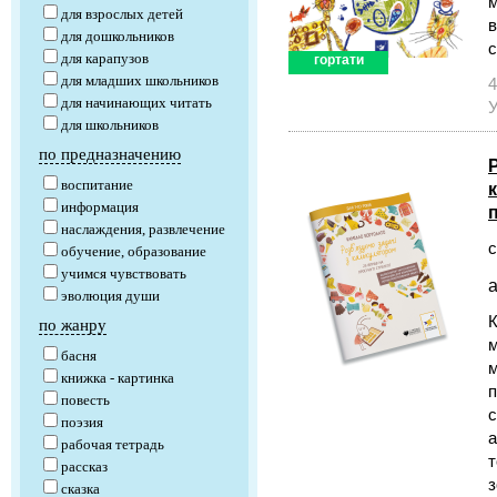
для взрослых детей
в
для дошкольников
с
для карапузов
гортати
для младших школьников
4
для начинающих читать
У
для школьников
по предназначению
воспитание
информация
п
наслаждения, развлечение
с
обучение, образование
учимся чувствовать
а
эволюция души
К
по жанру
м
басня
м
книжка - картинка
п
повесть
с
поэзия
а
рабочая тетрадь
т
рассказ
з
сказка