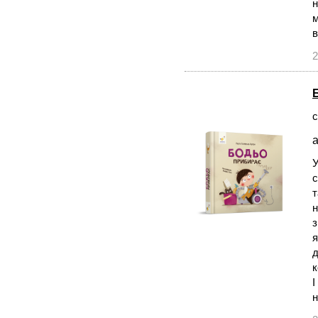
н
м
в
2
с
а
У
с
т
н
з
я
д
к
I
н