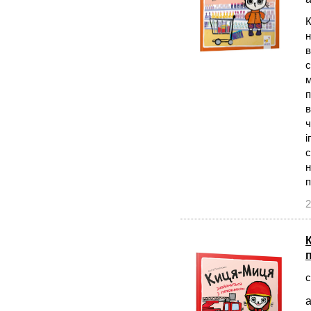
К
н
в
с
м
п
в
ч
і
с
н
2
с
а