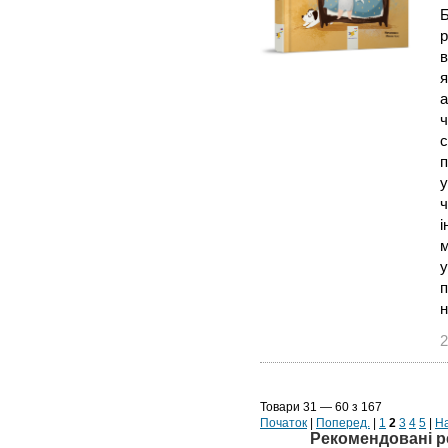
Б
р
в
я
а
ч
с
п
у
ч
i
м
у
п
н
2
Товари 31 — 60 з 167
Початок
|
Поперед.
|
1
2
3
4
5
|
На
Рекомендовані р