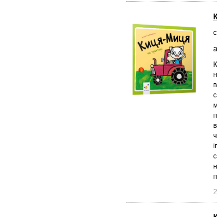
с
а
К
н
в
с
м
п
в
ч
і
с
н
2