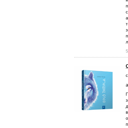
п
с
а
т
з
п
л
5
с
а
П
з
д
в
о
п