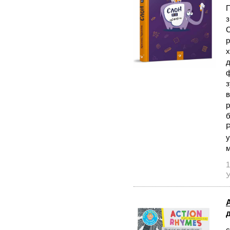
П
з
С
р
х
д
ф
з
в
р
б
Р
у
м
1
У
A
с