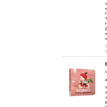
з
н
Т
Н
Д
п
о
1
У
с
а
У
п
з
Б