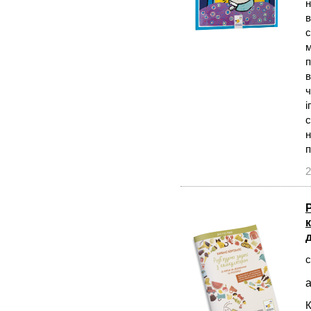
н
в
с
м
п
в
ч
і
с
н
2
с
а
К