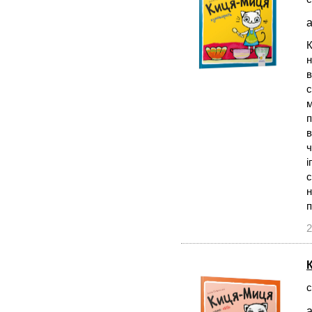
а
К
н
в
с
м
п
в
ч
і
с
н
2
с
а