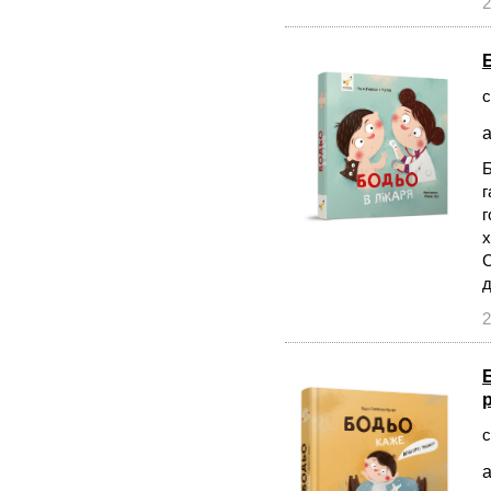
2
с
а
Б
г
г
х
С
д
2
с
а