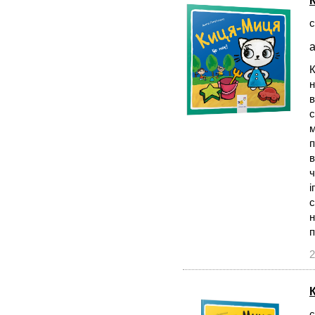
с
а
К
н
в
с
м
п
в
ч
і
с
н
2
с