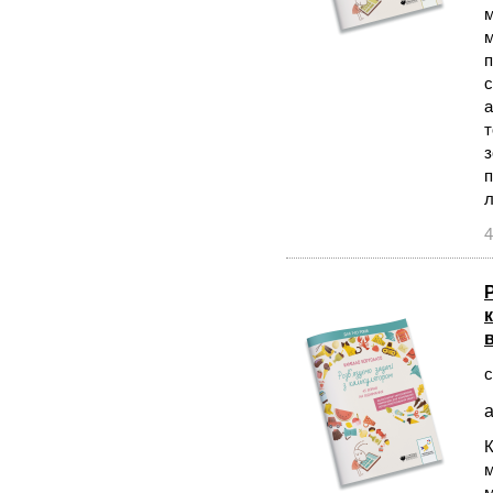
м
м
п
с
а
т
з
п
л
4
с
а
К
м
м