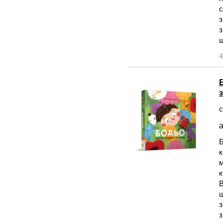
с
з
з
щ
4
с
а
Б
к
м
к
В
ш
з
з