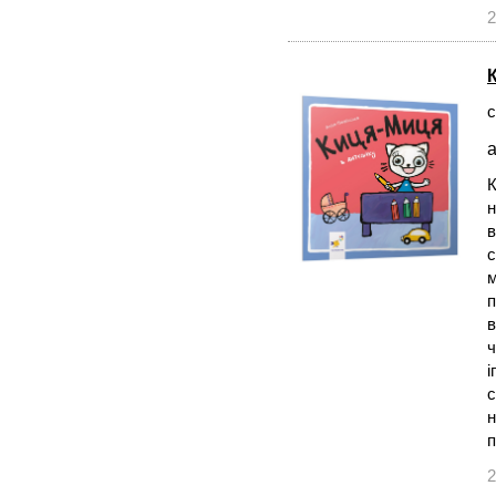
2
с
а
К
н
в
с
м
п
в
ч
і
с
н
2