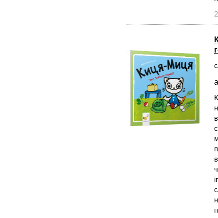
2
с
а
К
н
в
с
м
п
в
ч
і
с
н