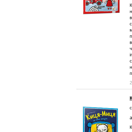
К
н
в
с
м
п
в
ч
і
с
н
2
с
а
К