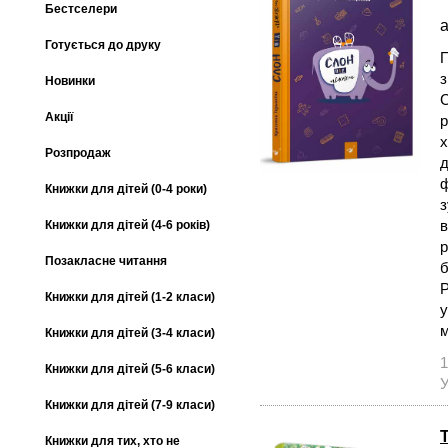
Бестселери
а
Готується до друку
П
з
Новинки
С
Акції
р
х
Розпродаж
д
ф
Книжки для дітей (0-4 роки)
з
в
Книжки для дітей (4-6 років)
р
Позакласне читання
б
Р
Книжки для дітей (1-2 класи)
у
м
Книжки для дітей (3-4 класи)
1
Книжки для дітей (5-6 класи)
У
Книжки для дітей (7-9 класи)
Т
Книжки для тих, хто не