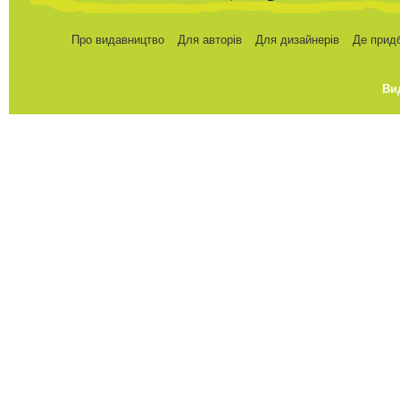
Про видавництво
Для авторів
Для дизайнерів
Де прид
Ви