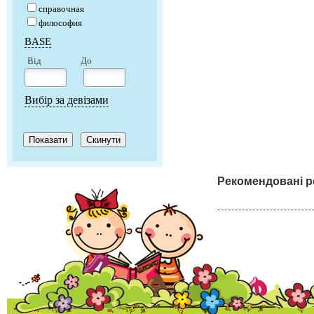
справочная
философия
BASE
Від
До
Вибір за девізами
Рекомендовані р