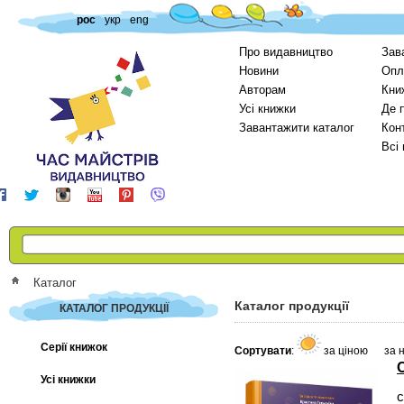
рос
укр
eng
Про видавництво
Зав
Новини
Опл
Авторам
Кни
Усі книжки
Де 
Завантажити каталог
Кон
Всі
Каталог
Каталог продукції
КАТАЛОГ ПРОДУКЦІЇ
Серії книжок
Сортувати
:
за ціною
за 
Усі книжки
с