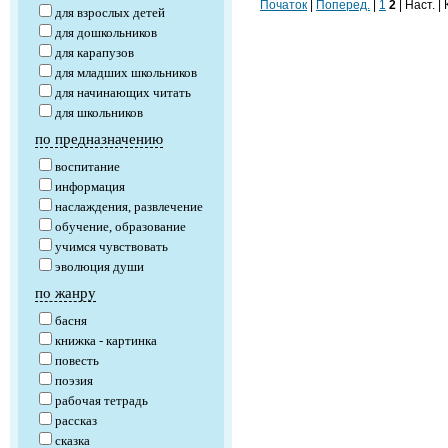
Початок
|
Поперед.
|
1
2
| Наст. |
для взрослых детей
для дошкольников
для карапузов
для младших школьников
для начинающих читать
для школьников
по предназначению
воспитание
информация
наслаждения, развлечение
обучение, образование
учимся чувствовать
эволюция души
по жанру
басня
книжка - картинка
повесть
поэзия
рабочая тетрадь
рассказ
сказка