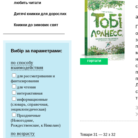
любить читати
с
Дитячі книжки для дорослих
а
Книжки до зимових свят
П
о
з
п
Вибір за параметрами:
м
н
гортати
по способу
с
взаимодействия
п
для рассматривания и
п
фантазирования
Л
для чтения
с
интерактивная
т
информационные
(словарь, справочная,
3
энциклопедическая)
У
Праздничные
(Новогодние,
Рождественские, к Николаю)
по возрасту
Товари 31 — 32 з 32