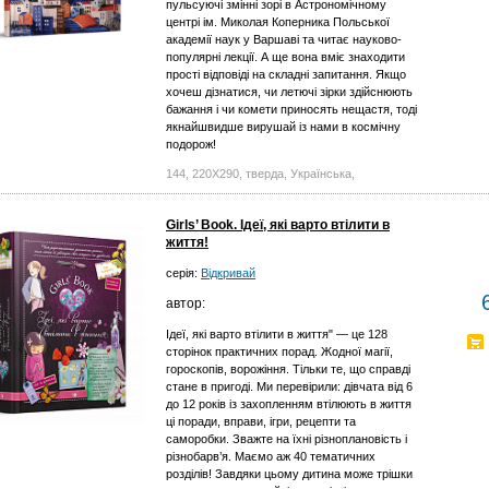
пульсуючі змінні зорі в Астрономічному
центрі ім. Миколая Коперника Польської
академії наук у Варшаві та читає науково-
популярні лекції. А ще вона вміє знаходити
прості відповіді на складні запитання. Якщо
хочеш дізнатися, чи летючі зірки здійснюють
бажання і чи комети приносять нещастя, тоді
якнайшвидше вирушай із нами в космічну
подорож!
144, 220X290, тверда, Українська,
Girls’ Book. Ідеї, які варто втілити в
життя!
серія:
Відкривай
автор:
Ідеї, які варто втілити в життя" — це 128
сторінок практичних порад. Жодної магії,
гороскопів, ворожіння. Тільки те, що справді
стане в пригоді. Ми перевірили: дівчата від 6
до 12 років із захопленням втілюють в життя
ці поради, вправи, ігри, рецепти та
саморобки. Зважте на їхні різноплановість і
різнобарв’я. Маємо аж 40 тематичних
розділів! Завдяки цьому дитина може трішки