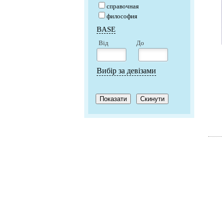
справочная
философия
BASE
Від
До
Вибір за девізами