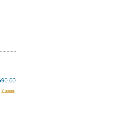
690.00
У кошик