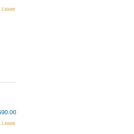
У кошик
690.00
У кошик