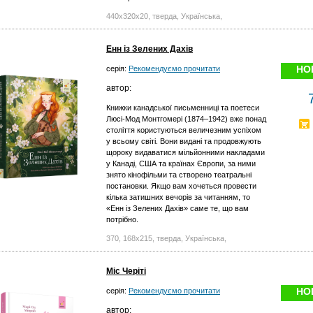
440х320х20, тверда, Українська,
Енн із Зелених Дахів
НО
серія:
Рекомендуємо прочитати
автор:
Книжки канадської письменниці та поетеси
Люсі-Мод Монтгомері (1874–1942) вже понад
століття користуються величезним успіхом
у всьому світі. Вони видані та продовжують
щороку видаватися мільйонними накладами
у Канаді, США та країнах Європи, за ними
знято кінофільми та створено театральні
постановки. Якщо вам хочеться провести
кілька затишних вечорів за читанням, то
«Енн із Зелених Дахів» саме те, що вам
потрібно.
370, 168х215, тверда, Українська,
Міс Черіті
НО
серія:
Рекомендуємо прочитати
автор: