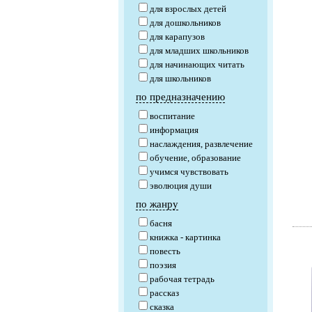
для взрослых детей
для дошкольников
для карапузов
для младших школьников
для начинающих читать
для школьников
по предназначению
воспитание
информация
наслаждения, развлечение
обучение, образование
учимся чувствовать
эволюция души
по жанру
басня
книжка - картинка
повесть
поэзия
рабочая тетрадь
рассказ
сказка