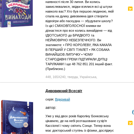
наявності після 30 липня. Ви колись
замислювалися, звідки взялися всі ці штуки
навколо вас? Хто був першою людиною, якій
спала на думку дивовижна ідея створити
відеоігри або паскудна — збудувати школу?
Із цієї СМІХОВГОЛОСНОЇ книжки ви
дізнаєтеся про все колись винайдене — від
ІДІОТСЬКОГО до БРИДКОГО та
НЕЙМОВІРНО НЕБЕЗПЕЧНОГО. Ви
знатимете: • ПРО КОРОЛЕВУ, ЯКА КАКАЛА
В ПЕРШИЙ У СВІТІ ТУАЛЕТ • ЯК СОБАКА
ВИНАЙШОВ ЛИПУЧКУ • ЧОМУ
СТАРОДАВНІ ГРЕКИ ПІДТИРАЛИ ДУПЦІ
ТАРІЛКАМИ І ще 48 762 851 201 інший факт.
(Приблизно.)
448, 165X240, тверда, Українська,
Дивовижний Всесвіт
серія:
Відкривай
автор:
Уже у віці двох років Кароліну Бонковську
цікавило, де на небі розташоване сузір'я
Кассіопеї і чому світить Сонце. Тепер вона
має докторський ступінь із фізики, досліджує