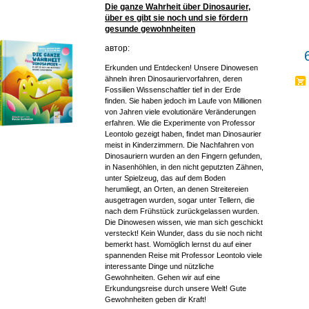
Die ganze Wahrheit über Dinosaurier,
über es gibt sie noch und sie fördern
gesunde gewohnheiten
автор:
Erkunden und Entdecken! Unsere Dinowesen
ähneln ihren Dinosauriervorfahren, deren
Fossilien Wissenschaftler tief in der Erde
finden. Sie haben jedoch im Laufe von Millionen
von Jahren viele evolutionäre Veränderungen
erfahren. Wie die Experimente von Professor
Leontolo gezeigt haben, findet man Dinosaurier
meist in Kinderzimmern. Die Nachfahren von
Dinosauriern wurden an den Fingern gefunden,
in Nasenhöhlen, in den nicht geputzten Zähnen,
unter Spielzeug, das auf dem Boden
herumliegt, an Orten, an denen Streitereien
ausgetragen wurden, sogar unter Tellern, die
nach dem Frühstück zurückgelassen wurden.
Die Dinowesen wissen, wie man sich geschickt
versteckt! Kein Wunder, dass du sie noch nicht
bemerkt hast. Womöglich lernst du auf einer
spannenden Reise mit Professor Leontolo viele
interessante Dinge und nützliche
Gewohnheiten. Gehen wir auf eine
Erkundungsreise durch unsere Welt! Gute
Gewohnheiten geben dir Kraft!