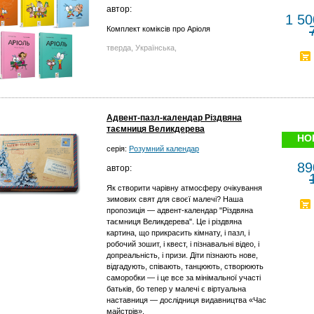
автор:
1 50
Комплект коміксів про Аріоля
тверда, Українська,
Адвент-пазл-календар Різдвяна
таємниця Великдерева
НО
серія:
Розумний календар
89
автор:
Як створити чарівну атмосферу очікування
зимових свят для своєї малечі? Наша
пропозиція — адвент-календар "Різдвяна
таємниця Великдерева". Це і різдвяна
картина, що прикрасить кімнату, і пазл, і
робочий зошит, і квест, і пізнавальні відео, і
допреальність, і призи. Діти пізнають нове,
відгадують, співають, танцюють, створюють
саморобки — і це все за мінімальної участі
батьків, бо тепер у малечі є віртуальна
наставниця — дослідниця видавництва «Час
майстрів».