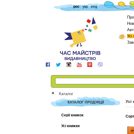
рос
укр
eng
Про
Нов
Авт
Усі
Зав
Каталог
Усі
КАТАЛОГ ПРОДУКЦІЇ
Серії книжок
Сорт
Усі книжки