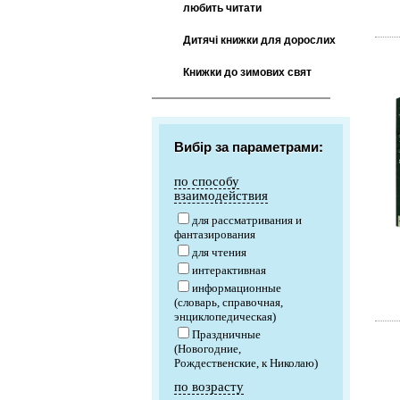
любить читати
Дитячі книжки для дорослих
Книжки до зимових свят
Вибір за параметрами:
по способу
взаимодействия
для рассматривания и
фантазирования
для чтения
интерактивная
информационные
(словарь, справочная,
энциклопедическая)
Праздничные
(Новогодние,
Рождественские, к Николаю)
по возрасту