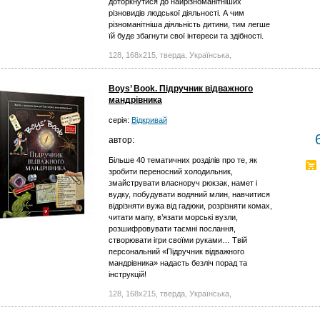
доторкнутися до найрізноманітніших
різновидів людської діяльності. А чим
різноманітніша діяльність дитини, тим легше
їй буде збагнути свої інтереси та здібності.
128, 168x215, тверда, Українська,
Boys’ Book. Підручник відважного
мандрівника
серія:
Відкривай
автор:
Більше 40 тематичних розділів про те, як
зробити переносний холодильник,
змайструвати власноруч рюкзак, намет і
вудку, побудувати водяний млин, навчитися
відрізняти вужа від гадюки, розрізняти комах,
читати мапу, в’язати морські вузли,
розшифровувати таємні послання,
створювати ігри своїми руками… Твій
персональний «Підручник відважного
мандрівника» надасть безліч порад та
інструкцій!
128, 168x215, тверда, Українська,