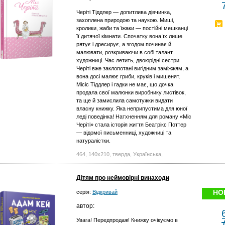
Черіті Тіддлер — допитлива дівчинка,
захоплена природою та наукою. Миші,
кролики, жаби та їжаки — постійні мешканці
її дитячої кімнати. Спочатку вона їх лише
рятує і дресирує, а згодом починає й
малювати, розкриваючи в собі талант
художниці. Час летить, двоюрідні сестри
Черіті вже заклопотані вигідним заміжжям, а
вона досі малює гриби, круків і мишенят.
Місіс Тіддлер і гадки не має, що дочка
продала свої малюнки виробнику листівок,
та ще й замислила самотужки видати
власну книжку. Яка неприпустима для юної
леді поведінка! Натхненням для роману «Міс
Черіті» стала історія життя Беатрікс Поттер
— відомої письменниці, художниці та
натуралістки.
464, 140х210, тверда, Українська,
Дітям про неймовірні винаходи
НО
серія:
Відкривай
автор:
Увага! Передпродаж! Книжку очікуємо в