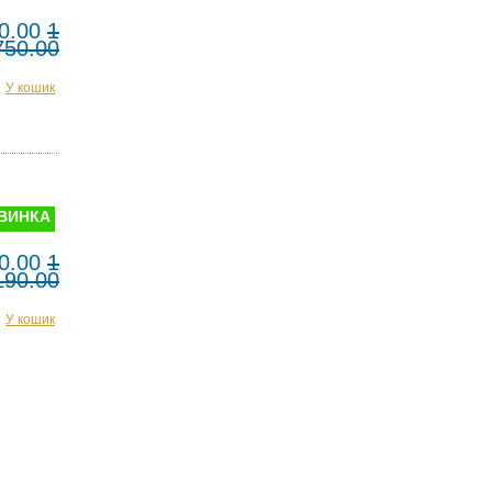
0.00
1
750.00
У кошик
ВИНКА
0.00
1
190.00
У кошик