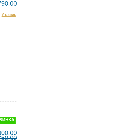
790.00
У кошик
ВИНКА
600.00
750.00