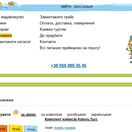
увійти
реєстрація
 видавництво
Завантажити прайс
ини
Оплата, доставка, повернення
орам
Книжки гуртом
 книжки
Де придбати
антажити каталог
Контакти
Всі питання приймаємо на пошту!
+38 050 889 35 45
 книжки
увати
:
за ціною
за новизною
російською
українською
Комплект коміксів Аріоль 5шт.
серія:
Комікс-книжка